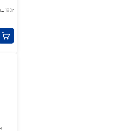
,
180г
и