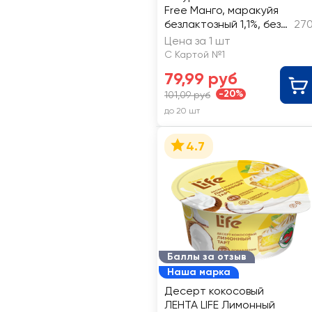
Free Манго, маракуйя
безлактозный 1,1%, без
270
змж
Цена за 1 шт
С Картой №1
79,99 руб
-20%
101,09 руб
до 20 шт
4.7
Баллы за отзыв
Наша марка
Десерт кокосовый
ЛЕНТА LIFE Лимонный