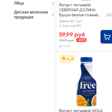
Яйца
Йогурт питьевой
СЕВЕРНАЯ ДОЛИНА
Детская молочная
Груша безлактозный
260
продукция
2,2%, без змж
Цена за 1 шт
С Картой №1
59,99 руб
-24%
78,99 руб
до 11 шт
4.8
Йогурт питьевой VIOLA