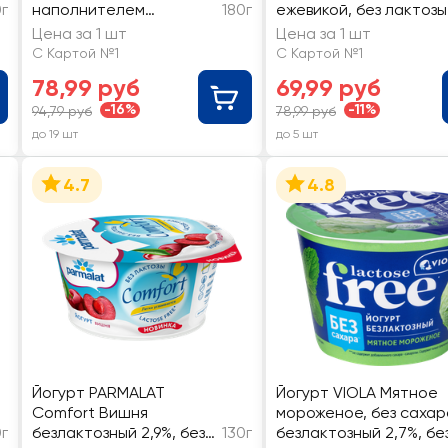
0г
наполнителем
180г
ежевикой, без лактозы
Клубника, маракуйя
1,5%, без змж
Цена за 1 шт
Цена за 1 шт
2,7%, без змж
С Картой №1
С Картой №1
78,99 руб
69,99 руб
-16%
-11%
94,79 руб
78,99 руб
до 19 шт
до 5 шт
4.7
4.8
Йогурт PARMALAT
Йогурт VIOLA Мятное
Comfort Вишня
мороженое, без сахар
0г
безлактозный 2,9%, без
130г
безлактозный 2,7%, бе