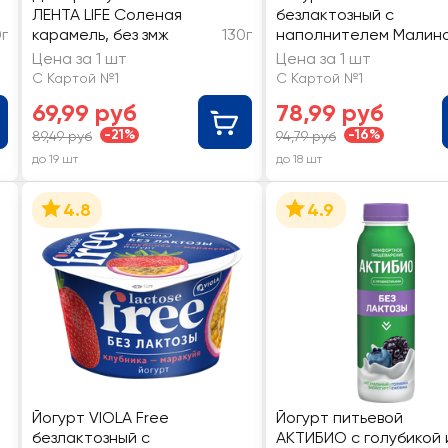
ЛЕНТА LIFE Соленая
безлактозный с
г
карамель, без змж
130г
наполнителем Малина
черная смородина
Цена за 1 шт
Цена за 1 шт
2,7%, без змж
С Картой №1
С Картой №1
69,99 руб
78,99 руб
-21%
-16%
89,49 руб
94,79 руб
до 19 шт
до 18 шт
4.8
4.9
Йогурт VIOLA Free
Йогурт питьевой
безлактозный с
АКТИБИО с голубикой 