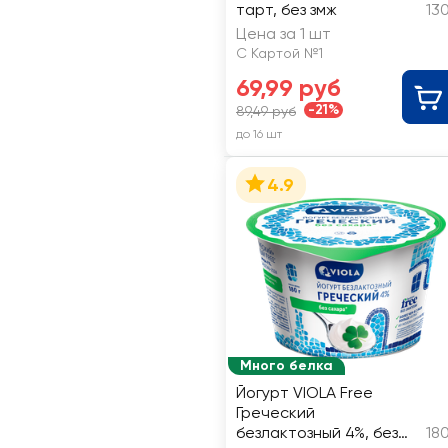
тарт, без змж
13
Цена за 1 шт
С Картой №1
69,99 руб
-21%
89,49 руб
до 16 шт
4.9
Много белка
Йогурт VIOLA Free
Греческий
безлактозный 4%, без
18