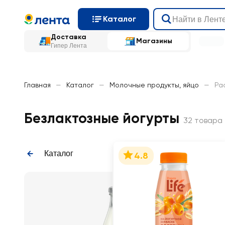
Каталог
Доставка
Магазины
Гипер Лента
Главная
—
Каталог
—
Молочные продукты, яйцо
—
Ра
Безлактозные йогурты
32 товара
Каталог
4.8