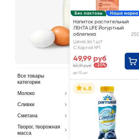
Молочны
Без лактозы
Наша марка
продукты
Напиток растительный
яйцо
ЛЕНТА LIFE Йогуртный
облепиха
250
Цена за 1 шт
С Картой №1
49,99 руб
-20%
63,19 руб
до 13 шт
Все товары
категории
4.8
Молоко
Сливки
Сметана
Творог, творожная
масса