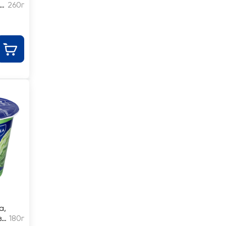
260г
а,
з
180г