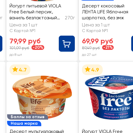
Йогурт питьевой VIOLA
Десерт кокосовый
Free Белый персик,
ЛЕНТА LIFE Яблочная
г
ваниль безлактозный
270г
шарлотка, без змж
1,1%, без змж
Цена за 1 шт
Цена за 1 шт
С Картой №1
С Картой №1
79,99 руб
69,99 руб
-20%
-21%
101,09 руб
89,49 руб
до 8 шт
до 27 шт
4.7
4.9
Баллы за отзыв
Наша марка
Десерт мультизлаковый
Йогурт VIOLA Free