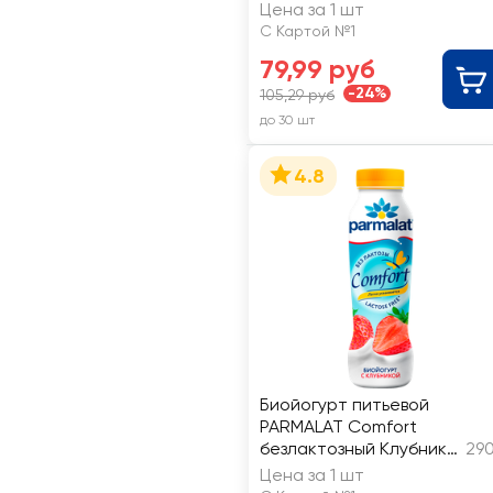
змж
Цена за 1 шт
С Картой №1
79,99 руб
-24%
105,29 руб
до 30 шт
4.8
Биойогурт питьевой
PARMALAT Comfort
безлактозный Клубника
290
1,5%, без змж
Цена за 1 шт