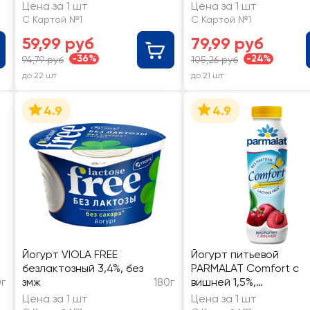
змж
змж
Цена за 1 шт
Цена за 1 шт
С Картой №1
С Картой №1
59,99 руб
79,99 руб
-36%
-24%
94,79 руб
105,26 руб
до 22 шт
до 21 шт
4.9
4.9
Йогурт VIOLA FREE
Йогурт питьевой
безлактозный 3,4%, без
PARMALAT Comfort с
г
змж
180г
вишней 1,5%,
безлактозный, без змж
Цена за 1 шт
Цена за 1 шт