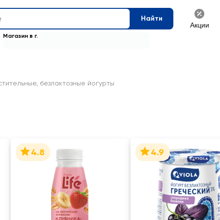
Найти
Акции
Магазин в г.
стительные, безлактозные йогурты
4.8
4.9