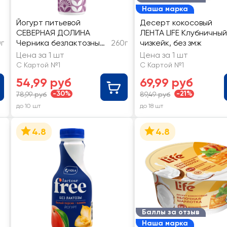
Наша марка
Йогурт питьевой
Десерт кокосовый
СЕВЕРНАЯ ДОЛИНА
ЛЕНТА LIFE Клубничный
г
Черника безлактозный
260г
чизкейк, без змж
2,2%, без змж
Цена за 1 шт
Цена за 1 шт
С Картой №1
С Картой №1
54,99 руб
69,99 руб
-30%
-21%
78,99 руб
89,49 руб
до 10 шт
до 18 шт
4.8
4.8
Баллы за отзыв
Наша марка