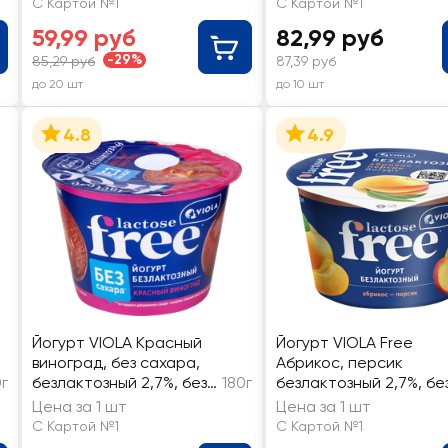
С Картой №1
С Картой №1
59,99 руб
82,99 руб
-29%
85,29 руб
87,39 руб
до 20 шт
до 10 шт
4.8
4.9
Йогурт VIOLA Красный
Йогурт VIOLA Free
виноград, без сахара,
Абрикос, персик
г
безлактозный 2,7%, без
180г
безлактозный 2,7%, бе
змж
змж
Цена за 1 шт
Цена за 1 шт
С Картой №1
С Картой №1