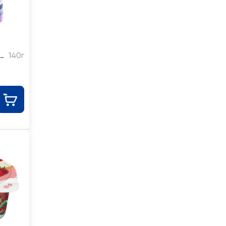
й
140г