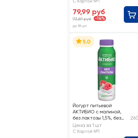
С Картой №1
79,99 руб
-14%
93,69 руб
до 18 шт
5.0
Йогурт питьевой
АКТИБИО с малиной,
без лактозы 1,5%, без
260
змж
Цена за 1 шт
С Картой №1