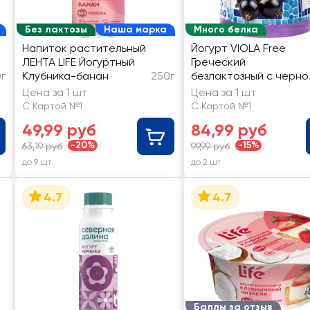
е
Без лактозы
Наша марка
Много белка
,
Напиток растительный
Йогурт VIOLA Free
ЛЕНТА LIFE Йогуртный
Греческий
г
Клубника-банан
250г
безлактозный с черно
смородиной и
Цена за 1 шт
Цена за 1 шт
базиликом 3%, без змж
С Картой №1
С Картой №1
49,99 руб
84,99 руб
-20%
-15%
63,19 руб
99,99 руб
до 9 шт
до 2 шт
4.7
4.7
Баллы за отзыв