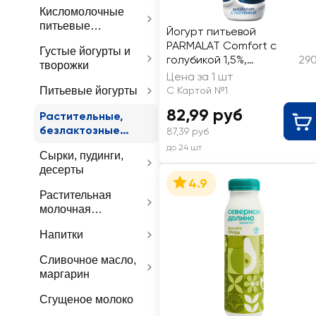
Кисломолочные
питьевые
Йогурт питьевой
продукты
PARMALAT Comfort с
Густые йогурты и
голубикой 1,5%,
290
творожки
безлактозный, без змж
Цена за 1 шт
Питьевые йогурты
С Картой №1
82,99 руб
Растительные,
безлактозные
87,39 руб
йогурты
до 24 шт
Сырки, пудинги,
десерты
4.9
Растительная
молочная
продукция
Напитки
Сливочное масло,
маргарин
Сгущеное молоко