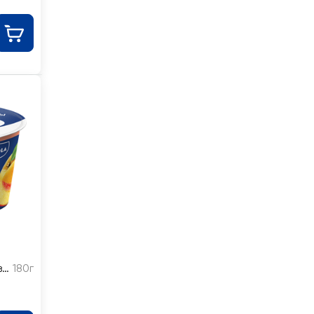
з
180г