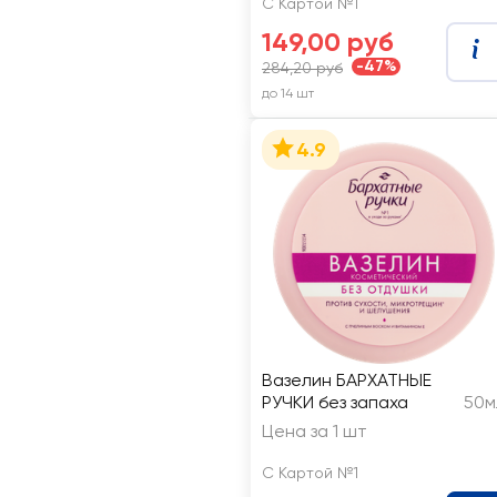
С Картой №1
149,00 руб
-47%
284,20 руб
до 14 шт
4.9
Вазелин БАРХАТНЫЕ
РУЧКИ без запаха
50м
Цена за 1 шт
С Картой №1