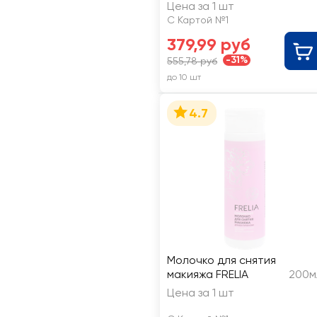
Цена за 1 шт
С Картой №1
379,99 руб
-31%
555,78 руб
до 10 шт
4.7
Молочко для снятия
макияжа FRELIA
200м
Цена за 1 шт