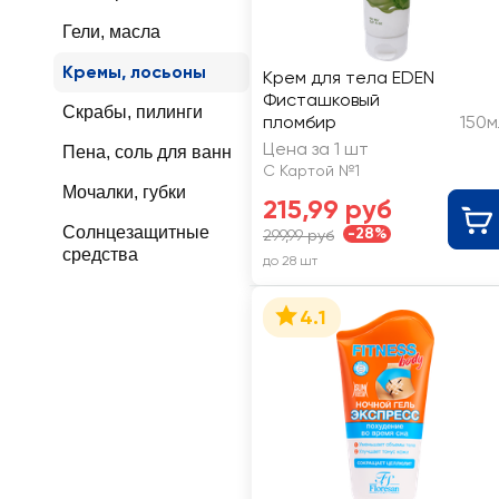
Гели, масла
Кремы, лосьоны
Крем для тела EDEN
Фисташковый
Скрабы, пилинги
пломбир
150м
Цена за 1 шт
Пена, соль для ванн
С Картой №1
Мочалки, губки
215,99 руб
Солнцезащитные
-28%
299,99 руб
средства
до 28 шт
4.1