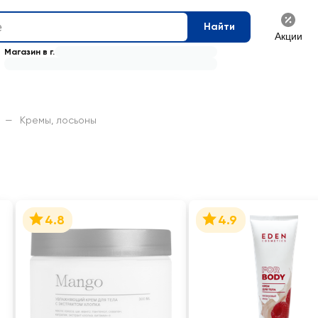
Найти
Акции
Магазин в г.
—
Кремы, лосьоны
4.8
4.9