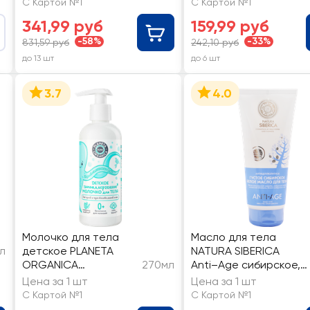
С Картой №1
С Картой №1
341,99 руб
159,99 руб
-58%
-33%
831,59 руб
242,10 руб
до 13 шт
до 6 шт
3.7
4.0
Молочко для тела
Масло для тела
л
детское PLANETA
NATURA SIBERICA
ORGANICA
270мл
Anti–Age сибирское,
гипоаллергенное, 0+
густое, белое
Цена за 1 шт
Цена за 1 шт
С Картой №1
С Картой №1