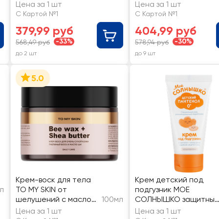
восстанавливающий,
и экстрактом хлопка
Цена за 1 шт
Цена за 1 шт
для очень сухой кожи
0+
С Картой №1
С Картой №1
379,99 руб
404,99 руб
-33%
-30%
568,49 руб
578,94 руб
до 2 шт
до 9 шт
5.0
Крем-воск для тела
Крем детский под
л
TO MY SKIN от
подгузник МОЕ
шелушений с маслом
100мл
СОЛНЫШКО защитный
Ши
с пантенолом
Цена за 1 шт
Цена за 1 шт