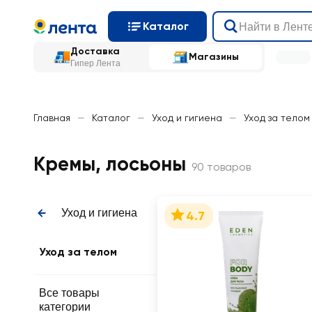
Каталог
Доставка
Магазины
Гипер Лента
Главная
—
Каталог
—
Уход и гигиена
—
Уход за телом
Кремы, лосьоны
90 товаров
Уход и гигиена
4.7
Уход за телом
Все товары
категории