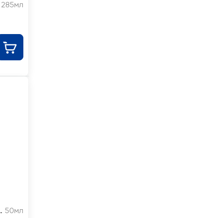
285мл
м
50мл