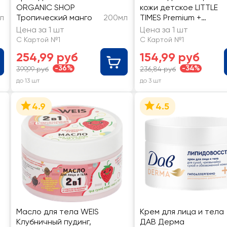
ORGANIC SHOP
кожи детское LITTLE
л
Тропический манго
200мл
TIMES Premium +
увлажнение кожи, с
Цена за 1 шт
Цена за 1 шт
витамином Е, 0+
С Картой №1
С Картой №1
254,99 руб
154,99 руб
-36%
-34%
399,99 руб
236,84 руб
до 13 шт
до 3 шт
4.9
4.5
Масло для тела WEIS
Крем для лица и тела
Клубничный пудинг,
ДАВ Дерма