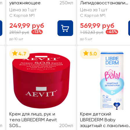
л
увлажняющее
250мл
Липидовосстанавлив
ающий
Цена за 1 шт
Цена за 1 шт
С Картой №1
С Картой №1
249,99 руб
569,99 руб
-13%
-45%
289,49 руб
1 052,63 руб
до 10 шт
до 5 шт
4.7
5.0
Крем для лица, рук и
Крем детский
тела LIBREDERM Aevit
LIBREDERM Baby
л
SOS
200мл
защитный с ланолино