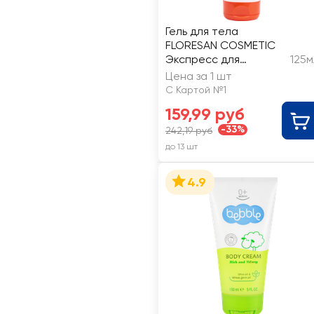
Гель для тела
FLORESAN COSMETIC
Экспресс для
125м
похудения и
Цена за 1 шт
уменьшения объемов
С Картой №1
тела
159,99 руб
-33%
242,19 руб
до 13 шт
4.9