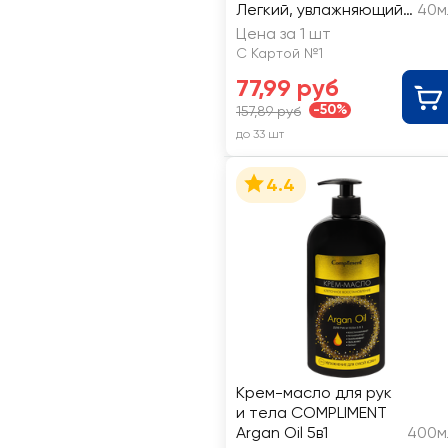
Легкий, увлажняющий
40м
40мл
Цена за 1 шт
С Картой №1
77,99 руб
-50%
157,89 руб
до 33 шт
4.4
Крем-масло для рук
и тела COMPLIMENT
Argan Oil 5в1
400м