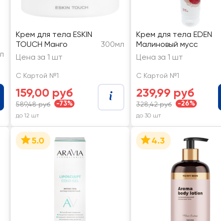
Крем для тела ESKIN
Крем для тела EDEN
TOUCH Манго
300мл
Малиновый мусс
л
Цена за 1 шт
Цена за 1 шт
С Картой №1
С Картой №1
159,00 руб
239,99 руб
-73%
-26%
589,48 руб
328,42 руб
до 12 шт
до 30 шт
5.0
4.3