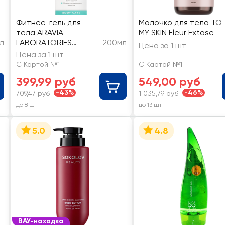
Фитнес-гель для
Молочко для тела TO
тела ARAVIA
MY SKIN Fleur Extase
л
LABORATORIES
200мл
Цена за 1 шт
Liposculpt Cold
Цена за 1 шт
антицеллюлитный
С Картой №1
С Картой №1
399,99 руб
549,00 руб
-43%
-46%
709,47 руб
1 035,79 руб
до 8 шт
до 13 шт
5.0
4.8
ВАУ-находка