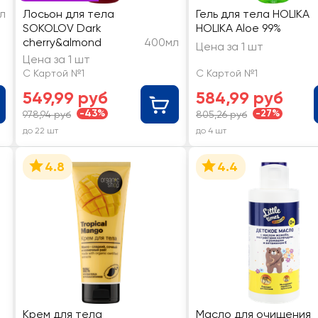
мл
Лосьон для тела
Гель для тела HOLIKA
SOKOLOV Dark
HOLIKA Aloe 99%
cherry&almond
400мл
Цена за 1 шт
Цена за 1 шт
С Картой №1
С Картой №1
549,99 руб
584,99 руб
-43%
-27%
978,94 руб
805,26 руб
до 22 шт
до 4 шт
4.8
4.4
Крем для тела
Масло для очищения