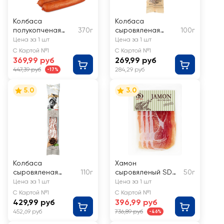
Колбаса
Колбаса
полукопченая
370г
сыровяленая
100г
NATURA
ОХОТНЫЙ РЯД
Цена за 1 шт
Цена за 1 шт
Классическая
Фрусто
С Картой №1
С Картой №1
369,99 руб
269,99 руб
447,39 руб
284,29 руб
-17%
5.0
3.0
Колбаса
Хамон
сыровяленая
110г
сыровяленый SD
50г
SOLEMICI
Gran Reserva из
Цена за 1 шт
Цена за 1 шт
Нострано с
свинины, нарезка
С Картой №1
С Картой №1
кампотским
429,99 руб
396,99 руб
перцем
452,69 руб
736,89 руб
-46%