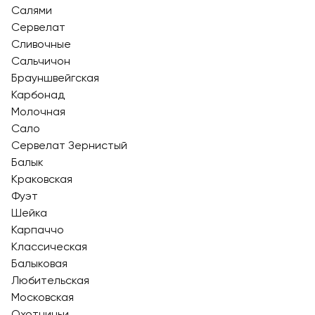
Салями
Сервелат
Сливочные
Сальчичон
Брауншвейгская
Карбонад
Молочная
Сало
Сервелат Зернистый
Балык
Краковская
Фуэт
Шейка
Карпаччо
Классическая
Балыковая
Любительская
Московская
Охотничьи