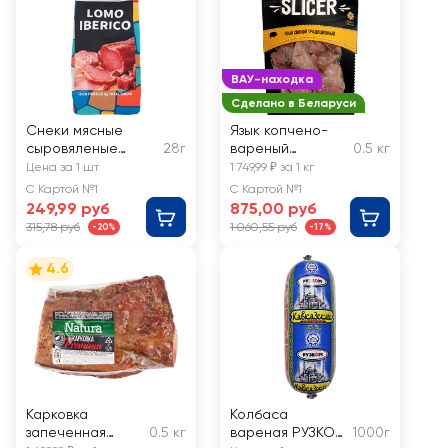
ВАУ-находка
Сделано в Беларуси
Снеки мясные
Язык копчено-
сыровяленые
28г
вареный
0.5 кг
DALLA NATURA
МАЛАДЗЕЧНА
Цена за 1 шт
1 749,99 ₽ за 1 кг
Ломо Иберико, из
Традиционный,
С Картой №1
С Картой №1
свинины
весовой
249,99 руб
875,00 руб
315,78 руб
1 060,55 руб
-20%
-17%
4.6
Карковка
Колбаса
запеченная
0.5 кг
вареная РУЗКОМ
1000г