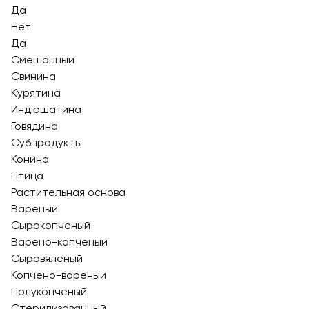
Да
Нет
Да
Смешанный
Свинина
Курятина
Индюшатина
Говядина
Субпродукты
Конина
Птица
Растительная основа
Вареный
Сырокопченый
Варено-копченый
Сыровяленый
Копчено-вареный
Полукопченый
Стерилизованный