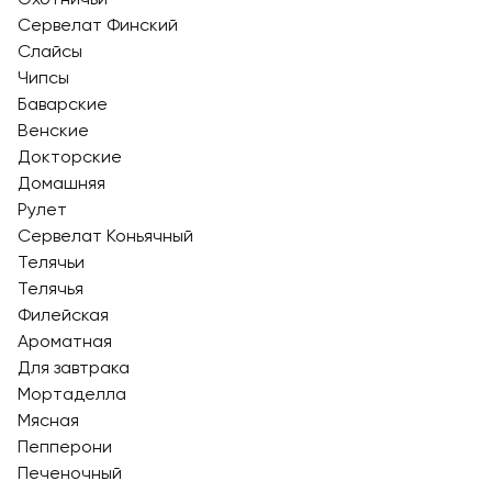
Сервелат Финский
Слайсы
Чипсы
Баварские
Венские
Докторские
Домашняя
Рулет
Сервелат Коньячный
Телячьи
Телячья
Филейская
Ароматная
Для завтрака
Мортаделла
Мясная
Пепперони
Печеночный