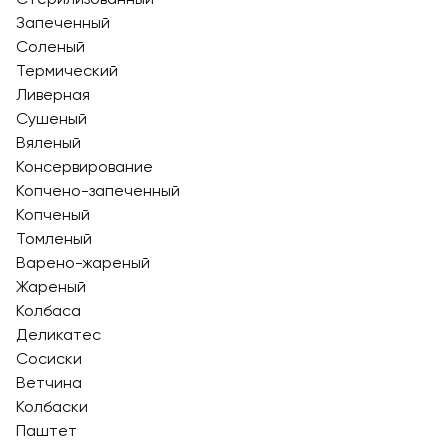
Запеченный
Соленый
Термический
Ливерная
Сушеный
Вяленый
Консервирование
Копчено-запеченный
Копченый
Томленый
Варено-жареный
Жареный
Колбаса
Деликатес
Сосиски
Ветчина
Колбаски
Паштет