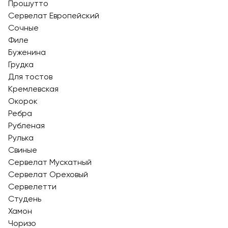
Прошутто
Сервелат Европейский
Сочные
Филе
Буженина
Грудка
Для тостов
Кремлевская
Окорок
Ребра
Рубленая
Рулька
Свиные
Сервелат Мускатный
Сервелат Ореховый
Сервелетти
Студень
Хамон
Чоризо