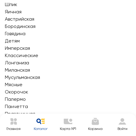
Шпик
Яичная
Австрийская
Бородинская
Говядина
Детям
Имперская
Классические
Лонганиза
Миланская
Мусульманская
Мясные
Окорочок
Палермо
Панчетта
Праздничная
Ребрышки
Рублевские
Главная
Каталог
Карта №1
Корзина
Войти
Салями Венская