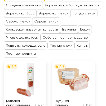
Сардельки, шпикачки
Нарезка из колбас и деликатесов
Вареная колбаса
Варено-копченая
Полукопченая
Сырокопченая
Сыровяленная
Краковская, ливерная, колбаски
Ветчина
Бекон
Мясные деликатесы
Собственное производство
Паштеты, холодцы, сало
Мясные снеки
Халяль
Постные продукты
3.7
4.9
Колбаса
Грудинка
сырокопченый
0.4 кг
копчено-
0.8 кг