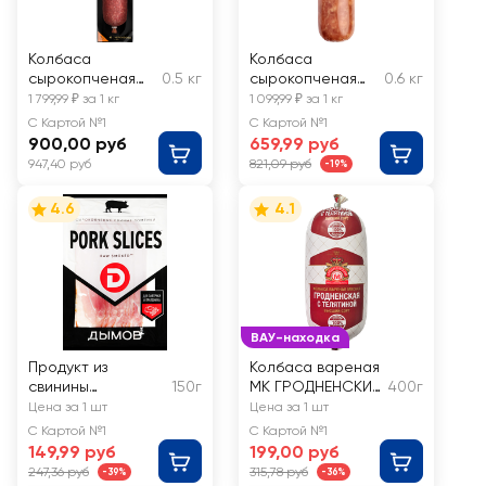
Колбаса
Колбаса
сырокопченая
0.5 кг
сырокопченая
0.6 кг
ЧЕРКИЗОВО
БАХРУШИНЪ
1 799,99 ₽ за 1 кг
1 099,99 ₽ за 1 кг
ПРЕМИУМ
Сальчичон,
С Картой №1
С Картой №1
Салями
весовая
900,00 руб
659,99 руб
Селективо,
947,40 руб
821,09 руб
-19%
весовая
4.6
4.1
ВАУ-находка
Продукт из
Колбаса вареная
свинины
150г
МК ГРОДНЕНСКИЙ
400г
сырокопченый
с телятиной
Цена за 1 шт
Цена за 1 шт
ДЫМОВ Pork slices,
С Картой №1
С Картой №1
нарезка
149,99 руб
199,00 руб
247,36 руб
315,78 руб
-39%
-36%