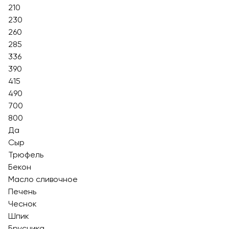
210
230
260
285
336
390
415
490
700
800
Да
Сыр
Трюфель
Бекон
Масло сливочное
Печень
Чеснок
Шпик
Брусника