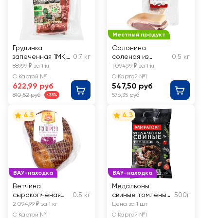
Местный продукт
Грудинка
Солонина
запеченная 1МК,
0.7 кг
соленая из
0.5 кг
весовая
свинины
889,99 ₽ за 1 кг
1 094,99 ₽ за 1 кг
БАХРУШИНЪ,
С Картой №1
С Картой №1
весовая
622,99 руб
547,50 руб
810,52 руб
576,35 руб
-23%
4.5
4.3
ВАУ-находка
ВАУ-находка
Ветчина
Медальоны
сырокопченая
0.5 кг
свиные томленые
500г
МК
МИРАТОРГ
2 094,99 ₽ за 1 кг
Цена за 1 шт
ГРОДНЕНСКИЙ
С Картой №1
С Картой №1