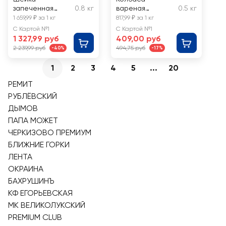
запеченная
0.8 кг
вареная
0.5 кг
РЕМИТ
МЯСНАЯ
1 659,99 ₽ за 1 кг
817,99 ₽ за 1 кг
Домашняя,
ИСТОРИЯ
С Картой №1
С Картой №1
весовая
Элитная,
1 327,99 руб
409,00 руб
категория Б,
2 239,99 руб
494,75 руб
-40%
-17%
весовая
1
2
3
4
5
...
20
РЕМИТ
РУБЛЁВСКИЙ
ДЫМОВ
ПАПА МОЖЕТ
ЧЕРКИЗОВО ПРЕМИУМ
БЛИЖНИЕ ГОРКИ
ЛЕНТА
ОКРАИНА
БАХРУШИНЪ
КФ ЕГОРЬЕВСКАЯ
МК ВЕЛИКОЛУКСКИЙ
PREMIUM CLUB