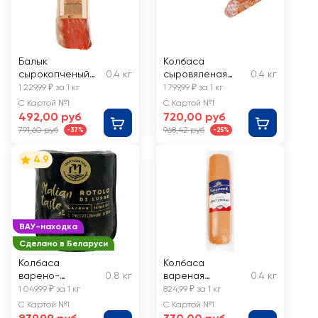
Балык
Колбаса
сырокопченый
0.4 кг
сыровяленая
0.4 кг
МЯСНАЯ
БЕЛАРУСКIЯ
1 229,99 ₽ за 1 кг
1 799,99 ₽ за 1 кг
ИСТОРИЯ,
РЭЦЭПТЫ
С Картой №1
С Картой №1
весовой
Царское
492,00 руб
720,00 руб
угощение,
791,60 руб
968,42 руб
-37%
-25%
весовая
4.9
ВАУ-находка
Сделано в Беларуси
Колбаса
Колбаса
варено-
0.8 кг
вареная
0.4 кг
копченая
БАХРУШИНЪ
1 049,99 ₽ за 1 кг
824,99 ₽ за 1 кг
МАЛАДЗЕЧНА
Докторская,
С Картой №1
С Картой №1
Ротоло ди
весовая