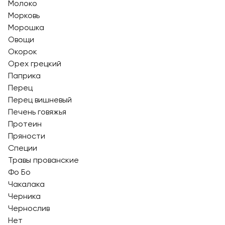
Молоко
Морковь
Морошка
Овощи
Окорок
Орех грецкий
Паприка
Перец
Перец вишневый
Печень говяжья
Протеин
Пряности
Специи
Травы прованские
Фо Бо
Чакалака
Черника
Чернослив
Нет