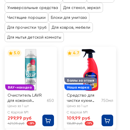
Универсальные средства
Для стекол, зеркал
Чистящие порошки
Блоки для унитаза
Для прочистки труб
Для ковров, мебели
Для мытья детской комнаты
5.0
4.7
Баллы за отзыв
ВАУ-находка
Наша марка
Очиститель LAVR
Средство для
для кожаной
650
чистки кухни
750мл
мебели, обуви,
ЛЕНТА Антижир
Цена за 1 шт
Цена за 1 шт
сумок, ремней,
С Картой №1
С Картой №1
Арт. 3247
299,99 руб
109,99 руб
421,05 руб
136,89 руб
-28%
-19%