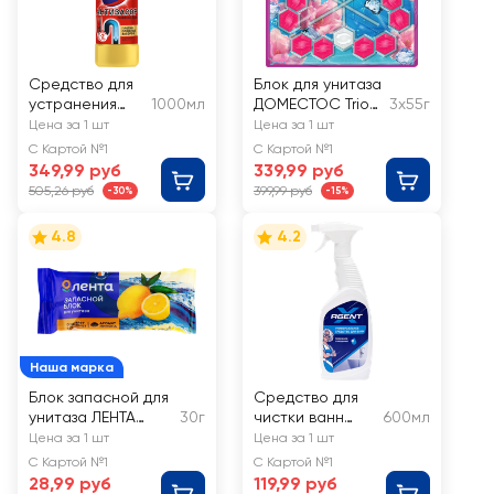
Средство для
Блок для унитаза
устранения
1000мл
ДОМЕСТОС Trio
3х55г
засоров в
Power 5 Ледяная
Цена за 1 шт
Цена за 1 шт
трубах
магнолия, 3х55г
С Картой №1
С Картой №1
ДОМЕСТОС
349,99 руб
339,99 руб
Turboclean
505,26 руб
399,99 руб
-30%
-15%
4.8
4.2
Наша марка
Блок запасной для
Средство для
унитаза ЛЕНТА
30г
чистки ванн
600мл
Лимон
AGENT X
Цена за 1 шт
Цена за 1 шт
универсал
С Картой №1
С Картой №1
28,99 руб
119,99 руб