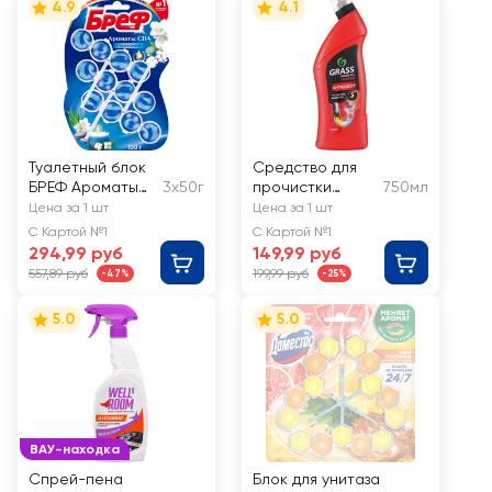
4.9
4.1
Туалетный блок
Средство для
БРЕФ Ароматы
3х50г
прочистки
750мл
СПА Гармония
канализационны
Цена за 1 шт
Цена за 1 шт
150г
х труб GRASS
С Картой №1
С Картой №1
Digger-gel
294,99 руб
149,99 руб
щелочное
557,89 руб
199,99 руб
-47%
-25%
5.0
5.0
ВАУ-находка
Спрей-пена
Блок для унитаза