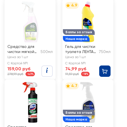
4.9
Баллы за отзыв
Наша марка
Средство для
Гель для чистки
чистки мягкой
500мл
туалета ЛЕНТА
750мл
мебели и
Лимон
Цена за 1 шт
Цена за 1 шт
ковров MASTER
С Картой №1
С Картой №1
FRESH
159,00 руб
74,99 руб
278,99 руб
91,59 руб
-43%
-18%
4.7
Баллы за отзыв
Наша марка