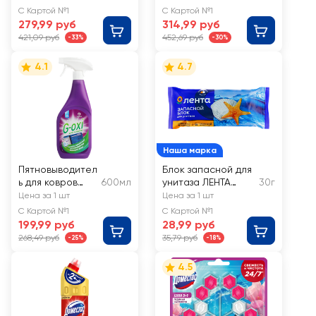
ковров и любых
Универсальное
С Картой №1
С Картой №1
тканей WONDER
279,99 руб
314,99 руб
LAB
421,09 руб
452,69 руб
-33%
-30%
4.1
4.7
Наша марка
Пятновыводител
Блок запасной для
ь для ковров
600мл
унитаза ЛЕНТА
30г
GRASS G-Oxy с
Море
Цена за 1 шт
Цена за 1 шт
ароматом
С Картой №1
С Картой №1
весенних
199,99 руб
28,99 руб
цветов
268,49 руб
35,79 руб
-25%
-18%
4.5