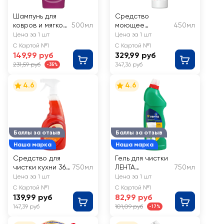
Шампунь для
Средство
ковров и мягкой
500мл
моющее
450мл
мебели LAVEL
ДОМЕСТОС
Цена за 1 шт
Цена за 1 шт
Ультра белый,
С Картой №1
С Картой №1
пена 450мл
149,99 руб
329,99 руб
231,59 руб
347,36 руб
-35%
4.6
4.6
Баллы за отзыв
Баллы за отзыв
Наша марка
Наша марка
Средство для
Гель для чистки
чистки кухни 365
750мл
ЛЕНТА
750мл
ДНЕЙ Антижир
универсальный
Цена за 1 шт
Цена за 1 шт
С Картой №1
С Картой №1
139,99 руб
82,99 руб
147,39 руб
101,09 руб
-17%