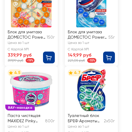
Блок для унитаза
Блок для унитаза
ДОМЕСТОС Power
150г
ДОМЕСТОС Power
55г
5 Trio
5 Свежесть океана
Цена за 1 шт
Цена за 1 шт
Экзотический
С Картой №1
С Картой №1
букет
339,99 руб
149,99 руб
399,99 руб
221,05 руб
-15%
-32%
4.5
4.7
ВАУ-находка
Паста чистящая
Туалетный блок
MAXIDEZ Pinky
800г
БРЕФ Ароматы
2х50г
Clean с
СПА Энергия
Цена за 1 шт
Цена за 1 шт
ароматом
100г