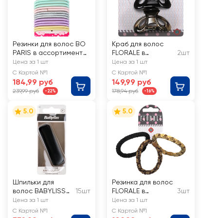
Резинки для волос BO
Краб для волос
PARIS в ассортименте,
FLORALE в
2шт
Арт. 512043
ассортименте,
Цена за 1 шт
Цена за 1 шт
Арт. NFL6-19
С Картой №1
С Картой №1
184,99 руб
149,99 руб
239,99 руб
178,94 руб
-22%
-16%
5.0
5.0
Шпильки для
Резинка для волос
волос BABYLISS
15шт
FLORALE в
3шт
PARIS
ассортименте
Цена за 1 шт
Цена за 1 шт
нескользящие
Арт. NFL1-50
С Картой №1
С Картой №1
матовые, Арт.