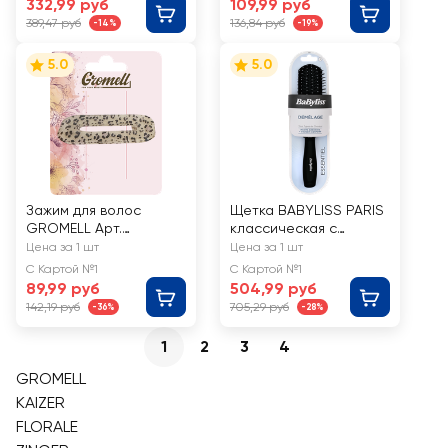
332,99 руб
109,99 руб
BS794644
389,47 руб
136,84 руб
-14%
-19%
5.0
5.0
Зажим для волос
Щетка BABYLISS PARIS
GROMELL Арт.
классическая с
LZAZH008
подушечкой, Арт.
Цена за 1 шт
Цена за 1 шт
BS776114
С Картой №1
С Картой №1
89,99 руб
504,99 руб
142,19 руб
705,29 руб
-36%
-28%
1
2
3
4
GROMELL
KAIZER
FLORALE