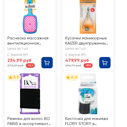
Расческа массажная
Кусачки маникюрные
вентиляционная
KAIZER двухпружинные
KAIZER Имидж, цвета в
заточенные
Цена за 1 шт
Цена за 1 шт
ассортименте, Арт.
С Картой №1
С Картой №1
050000
234,99 руб
479,99 руб
273,69 руб
694,79 руб
-14%
-30%
5.0
4.0
Резинки для волос BO
Кисточка для макияжа
PARIS в ассортименте,
FLORY STORY в