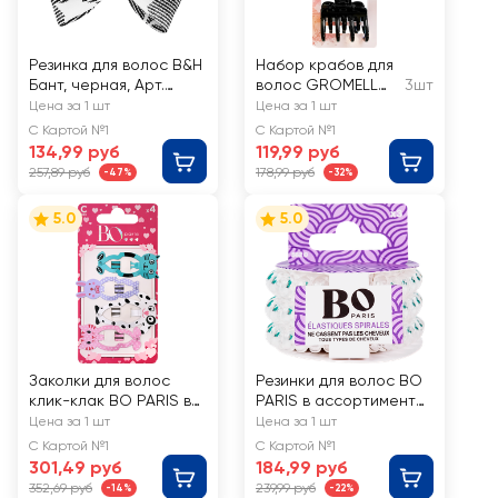
Резинка для волос B&H
Набор крабов для
Бант, черная, Арт.
волос GROMELL
3шт
W0175
Арт. LZAZH010
Цена за 1 шт
Цена за 1 шт
С Картой №1
С Картой №1
134,99 руб
119,99 руб
257,89 руб
178,99 руб
-47%
-32%
5.0
5.0
Заколки для волос
Резинки для волос BO
клик-клак BO PARIS в
PARIS в ассортименте,
ассортименте, Арт.
Арт. 512053
Цена за 1 шт
Цена за 1 шт
BO500923
С Картой №1
С Картой №1
301,49 руб
184,99 руб
352,69 руб
239,99 руб
-14%
-22%