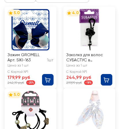
5.0
4.0
Зажим GROMELL
Заколка для волос
Арт. SIKI-163
1шт
СУБАСТУС в
ассортименте Арт.
Цена за 1 шт
Цена за 1 шт
512238
С Картой №1
С Картой №1
179,99 руб
244,99 руб
242,19 руб
299,99 руб
-25%
-18%
5.0