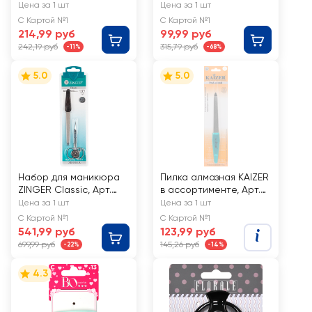
Арт. 512021
ассортименте, Арт.
Цена за 1 шт
Цена за 1 шт
HJ-MB012
С Картой №1
С Картой №1
214,99 руб
99,99 руб
242,19 руб
315,79 руб
-11%
-68%
5.0
5.0
Набор для маникюра
Пилка алмазная KAIZER
ZINGER Classic, Арт.
в ассортименте, Арт.
SIS-13
701030
Цена за 1 шт
Цена за 1 шт
С Картой №1
С Картой №1
541,99 руб
123,99 руб
699,99 руб
145,26 руб
-22%
-14%
4.3