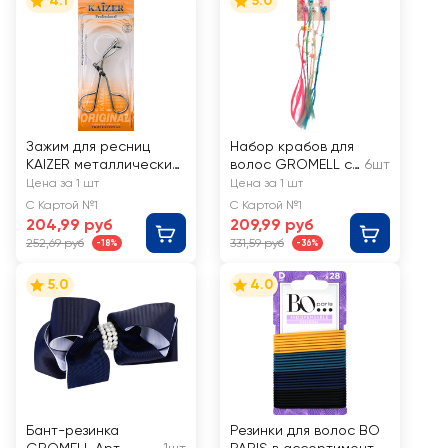
4.1
5.0
Зажим для ресниц
Набор крабов для
KAIZER металлический
волос GROMELL с
6шт
серебро 105мм
цветными прядями
Цена за 1 шт
Цена за 1 шт
Арт. LZAZH011
С Картой №1
С Картой №1
204,99 руб
209,99 руб
252,69 руб
331,59 руб
-18%
-36%
5.0
4.0
Бант-резинка
Резинки для волос BO