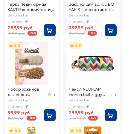
Терка педикюрная
Заколки для волос BO
KAIZER керамическая,
PARIS в ассортименте,
двухсторонняя, в
Арт. BO500185
Цена за 1 шт
Цена за 1 шт
ассортименте, Арт.
С Картой №1
С Картой №1
405025
289,99 руб
359,99 руб
384,29 руб
463,19 руб
-24%
-22%
5.0
5.0
Набор зажимов
Пенал NEOFLAM
для волос
2шт
French bull Ziggy,
1шт
GROMELL Арт.
Арт. 63139
Цена за 1 шт
Цена за 1 шт
LZAZH014
С Картой №1
С Картой №1
99,99 руб
299,99 руб
152,69 руб
352,69 руб
-34%
-14%
4.5
3.8