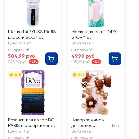
Щетка BABYLISS PARIS
Маска для сна FLORY
классическая с
STORY в
подушечкой, Арт.
ассортименте, Арт.
Цена за 1 шт
Цена за 1 шт
BS776115
HJ-EP011
С Картой №1
С Картой №1
504,99 руб
49,99 руб
705,29 руб
105,29 руб
-28%
-52%
4.8
4.3
Резинки для волос BO
Набор зажимов
PARIS в ассортименте,
для волос
12шт
Арт. 512031
GROMELL Арт.
Цена за 1 шт
Цена за 1 шт
LZAZH013
С Картой №1
С Картой №1