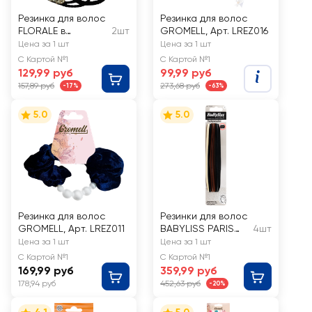
Резинка для волос
Резинка для волос
FLORALE в
2шт
GROMELL, Арт. LREZ016
ассортименте,
Цена за 1 шт
Цена за 1 шт
Арт. NFL1-49
С Картой №1
С Картой №1
129,99 руб
99,99 руб
157,89 руб
273,68 руб
-17%
-63%
5.0
5.0
Резинка для волос
Резинки для волос
GROMELL, Арт. LREZ011
BABYLISS PARIS
4шт
Спорт длинные
Цена за 1 шт
Цена за 1 шт
нескользящие, Арт.
С Картой №1
С Картой №1
BS794565
169,99 руб
359,99 руб
178,94 руб
452,63 руб
-20%