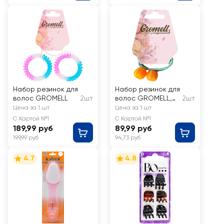
Набор резинок для
Набор резинок для
волос GROMELL
2шт
волос GROMELL,
2шт
Арт. LREZ010
Цена за 1 шт
Цена за 1 шт
С Картой №1
С Картой №1
189,99 руб
89,99 руб
199,99 руб
94,73 руб
4.7
4.8