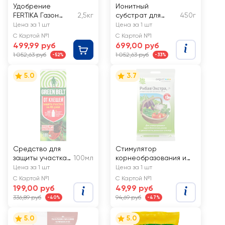
Удобрение
Ионитный
FERTIKA Газон
2,5кг
субстрат для
450г
весна-лето, Арт.
выращивания
Цена за 1 шт
Цена за 1 шт
Ф02994
комнатных
С Картой №1
С Картой №1
растений ZION
499,99 руб
699,00 руб
Light Космо, Арт.
1 052,63 руб
1 052,63 руб
-52%
-33%
K000012
5.0
3.7
Средство для
Стимулятор
защиты участка
100мл
корнеобразования и
от клещей
роста AVGUST Рибав-
Цена за 1 шт
Цена за 1 шт
GREEN BELT
Экстра, 1мл
С Картой №1
С Картой №1
концентрат, Арт.
199,00 руб
49,99 руб
02-766
336,89 руб
94,69 руб
-40%
-47%
5.0
5.0