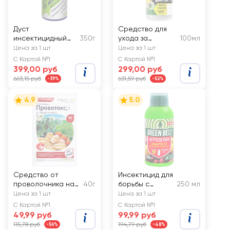
Дуст
Средство для
инсектицидный
350г
ухода за
100мл
ЧИСТЫЙ ДОМ,
газоном ГРИН
Цена за 1 шт
Цена за 1 шт
Арт. 02-641
БЭЛТ Диастар
С Картой №1
С Картой №1
399,00 руб
299,00 руб
663,15 руб
631,59 руб
-39%
-52%
4.9
5.0
Средство от
Инсектицид для
проволочника на
40г
борьбы с
250 мл
картофеле
насекомыми
Цена за 1 шт
Цена за 1 шт
AVGUST Провотокс
ГРИН БЭЛТ
С Картой №1
С Картой №1
Агрозелин
49,99 руб
99,99 руб
115,78 руб
194,79 руб
-56%
-48%