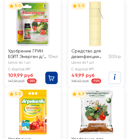
5.0
5.0
Удобрение ГРИН
Средство для
БЭЛТ Энерген д/
10мл
дезинфекции
300гр
замачивания
погреба ГРИН
Цена за 1 шт
Цена за 1 шт
семян фл
БЭЛТ Климат,
С Картой №1
С Картой №1
серная дымовая
109,99 руб
49,99 руб
шашка и фитиль,
147,36 руб
168,42 руб
-25%
-70%
Арт. 01-477
5.0
4.9