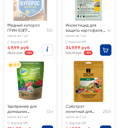
Медный купорос
Инсектицид для
ГРИН БЭЛТ
50г
защиты картофеля,
4г
антисептик
смородины и
Цена за 1 шт
Цена за 1 шт
цветочных культур
С Картой №1
С Картой №1
от вредителей
49,99 руб
349,99 руб
SYNGENTA Актара,
68,42 руб
526,31 руб
-26%
-33%
Арт. 51000456
4.5
Удобрение для
Субстрат
домашних
1,5л
ионитный для
250г
растений
выращивания
Цена за 1 шт
Цена за 1 шт
ORGANICMIX
ZION Классик,
С Картой №1
С Картой №1
Биогумус
Арт. A000018