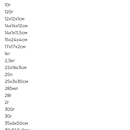
10г
120г
12х12х1см
14х14х12см
14х1х11,5см
15х24х4см
17х17х2см
1кг
2,5кг
22х16х3см
25л
25х3х30см
285мл
28г
2г
300г
30г
35х6х50см