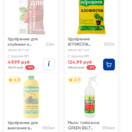
Удобрение для
Удобрение
клубники и
0,9кг
АГРИКОЛА
1000г
земляники НОВ-
Азофоска
Цена за 1 шт
Цена за 1 шт
АГРО
С Картой №1
С Картой №1
минеральное, Арт.
49,99 руб
124,99 руб
НА27
115,79 руб
168,42 руб
-56%
-25%
4.8
4.9
Удобрение для
Мыло табачное
внесения в
900мл
GREEN BELT
900мл