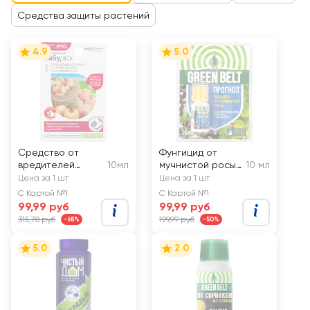
Средства защиты растений
4.9
5.0
Средство от
Фунгицид от
вредителей
10мл
мучнистой росы
10 мл
AVGUST Табу
Грин Бэлт
Цена за 1 шт
Цена за 1 шт
Прогноз
С Картой №1
С Картой №1
99,99 руб
99,99 руб
315,78 руб
199,99 руб
-68%
-50%
5.0
2.0