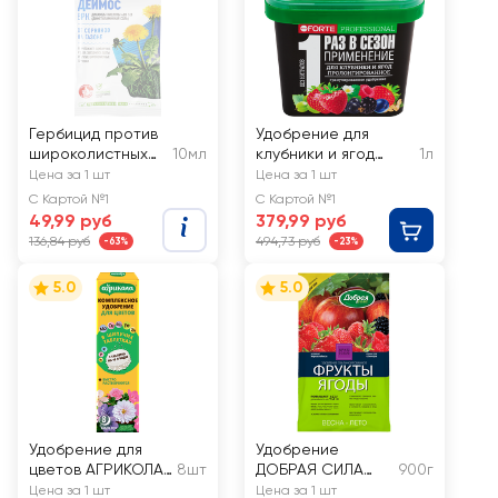
Гербицид против
Удобрение для
широколистных
10мл
клубники и ягод
1л
сорняков на
BONA FORTE с
Цена за 1 шт
Цена за 1 шт
газонах AVGUST
кремнием
С Картой №1
С Картой №1
Деймос, Арт.
49,99 руб
379,99 руб
42000492
136,84 руб
494,73 руб
-63%
-23%
5.0
5.0
Удобрение для
Удобрение
цветов АГРИКОЛА
8шт
ДОБРАЯ СИЛА
900г
в таблетках, Арт.
Фрукты-Ягоды д/
Цена за 1 шт
Цена за 1 шт