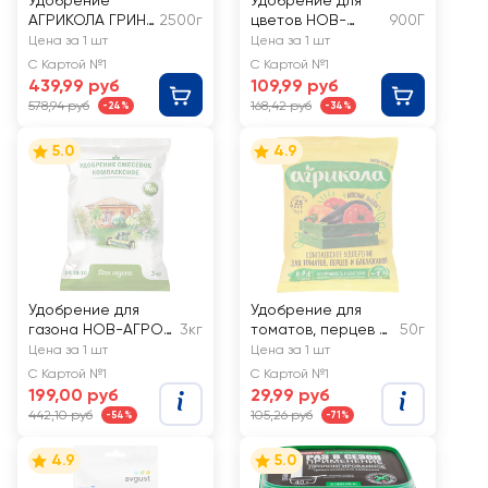
Удобрение
Удобрение для
АГРИКОЛА ГРИН
2500г
цветов НОВ-
900Г
БЭЛТ осеннее
АГРО
Цена за 1 шт
Цена за 1 шт
минеральное
С Картой №1
С Картой №1
N:P:K 14:14:14, Арт.
439,99 руб
109,99 руб
НА56
578,94 руб
168,42 руб
-24%
-34%
5.0
4.9
Удобрение для
Удобрение для
газона НОВ-АГРО
3кг
томатов, перцев и
50г
минеральное, Арт.
баклажанов
Цена за 1 шт
Цена за 1 шт
НА10
Агрикола 3
С Картой №1
С Картой №1
199,00 руб
29,99 руб
442,10 руб
105,26 руб
-54%
-71%
4.9
5.0