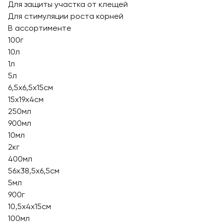
Для защиты участка от клещей
Для стимуляции роста корней
В ассортименте
100г
10л
1л
5л
6,5х6,5х15см
15х19х4см
250мл
900мл
10мл
2кг
400мл
56х38,5х6,5см
5мл
900г
10,5х4х15см
100мл