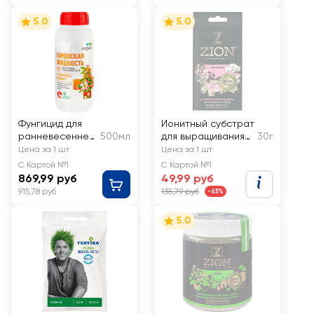
5.0
5.0
Фунгицид для
Ионитный субстрат
ранневесенней
500мл
для выращивания
30г
обработки
орхидей ZION, Арт.
Цена за 1 шт
Цена за 1 шт
плодовых и
О000011
С Картой №1
С Картой №1
ягодных культур
869,99 руб
49,99 руб
AVGUST
915,78 руб
135,79 руб
-63%
Бордоская
жидкость, Арт.
5.0
42000210