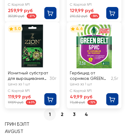
04-976
открытого грунта
С Картой №1
С Картой №1
259,99 руб
129,99 руб
357,89 руб
210,52 руб
-27%
-38%
5.0
4.6
Ионитный субстрат
Гербицид от
для выращивания
30г
сорняков GREEN
2,5г
комнатных
BELT Брис ВДГ, Арт.
Цена за 1 шт
Цена за 1 шт
растений ZION
01-257
С Картой №1
С Картой №1
Космо, Арт. K000011
119,99 руб
49,99 руб
199,99 руб
73,68 руб
-40%
-32%
1
2
3
4
ГРИН БЭЛТ
AVGUST