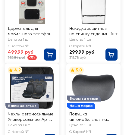
Держатель для
Накидка защитная
мобильного телефона
на спинку сиденья
1шт
AUTOSTANDART Extra
ALCA Start 60х45см
Цена за 1 шт
Цена за 1 шт
Fix магнитный Арт.
С Картой №1
С Картой №1
103337
499,99 руб
299,99 руб
736,84 руб
315,78 руб
-32%
4.2
5.0
Баллы за отзыв
Баллы за отзыв
Наша марка
Чехлы автомобильные
Подушка
Универсальные, Арт.
автомобильная на
610402
подголовник ЛЕНТА с
Цена за 1 шт
Цена за 1 шт
эффектом памяти
С Картой №1
С Картой №1