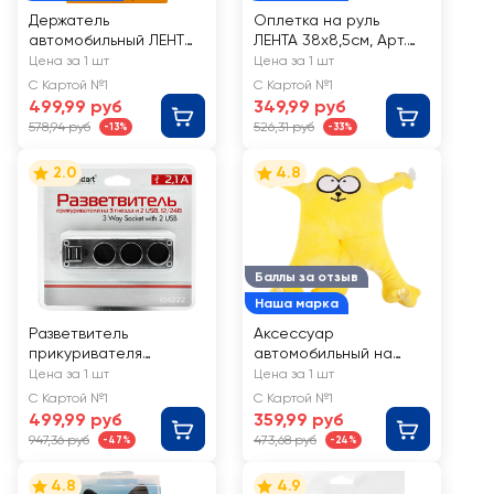
Держатель
Оплетка на руль
автомобильный ЛЕНТА
ЛЕНТА 38х8,5см, Арт.
на присоске, Ар.
055127
Цена за 1 шт
Цена за 1 шт
221029
С Картой №1
С Картой №1
499,99 руб
349,99 руб
578,94 руб
526,31 руб
-13%
-33%
2.0
4.8
Баллы за отзыв
Наша марка
Разветвитель
Аксессуар
прикуривателя
автомобильный на
AUTOSTANDART 2
присосках ЛЕНТА Кот,
Цена за 1 шт
Цена за 1 шт
гнезда, 2хUSB Арт.
на стекло, Арт.
С Картой №1
С Картой №1
104223
1001404
499,99 руб
359,99 руб
947,36 руб
473,68 руб
-47%
-24%
4.8
4.9