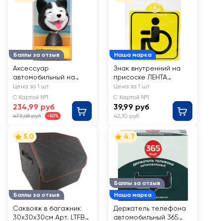
Баллы за отзыв
Наша марка
Аксессуар
Знак внутренний на
автомобильный на
присоске ЛЕНТА
приборную панель
Инвалид 15х15см, Арт.
Цена за 1 шт
Цена за 1 шт
Собачка с кивающей
L-ТА-004
С Картой №1
С Картой №1
головой 9x5см, Арт.
234,99 руб
39,99 руб
SHP-001
473,68 руб
42,10 руб
-50%
5.0
4.7
Баллы за отзыв
Баллы за отзыв
Наша марка
Саквояж в багажник
Держатель телефона
30х30х30см Арт. LTFB-
автомобильный 365