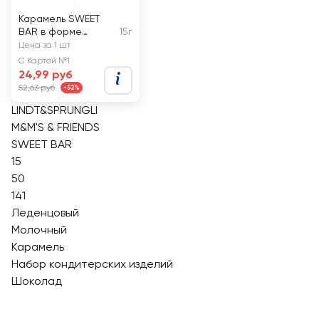
Карамель SWEET
BAR в форме
15г
кулича и петушка,
Цена за 1 шт
на палочке
С Картой №1
24,99 руб
52,63 руб
-52%
LINDT&SPRUNGLI
M&M'S & FRIENDS
SWEET BAR
15
50
141
Леденцовый
Молочный
Карамель
Набор кондитерских изделий
Шоколад