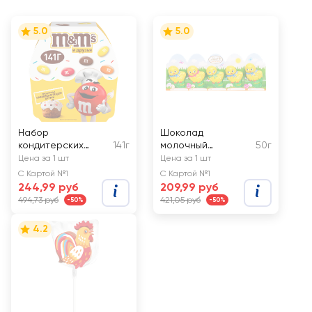
5.0
5.0
Набор
Шоколад
кондитерских
141г
молочный
50г
изделий M&M'S &
LINDT&SPRUNGLI
Цена за 1 шт
Цена за 1 шт
FRIENDS
Маленький
С Картой №1
С Картой №1
Пасхальный Кулич
цыпленок
244,99 руб
209,99 руб
494,73 руб
421,05 руб
-50%
-50%
4.2