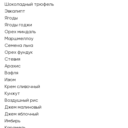
Шоколадный трюфель
Эвкалипт
Ягоды
Ягоды годжи
Орех миндаль
Маршмеллоу
Семена льна
Орех фундук
Стевия
Арахис
Вафля
Изюм
Крем сливочный
Кунжут
Воздушный рис
Джем малиновый
Джем яблочный
Имбирь
Карамель