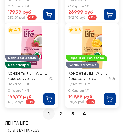
Петродиет с
С Картой №1
С Картой №1
шоколадом, на
179,99 руб
269,99 руб
фруктозе
252,69 руб
342,10 руб
-28%
-21%
4.7
4.8
Баллы за отзыв
Гарантия качества
Без сахара
Баллы за отзыв
Конфеты ЛЕНТА LIFE
Конфеты ЛЕНТА LIFE
кокосовые с
90г
Кокосовые, с
90г
малиной
кусочками манго
Цена за 1 шт
Цена за 1 шт
С Картой №1
С Картой №1
149,99 руб
149,99 руб
178,99 руб
178,99 руб
-16%
-16%
1
2
3
4
ЛЕНТА LIFE
ПОБЕДА ВКУСА