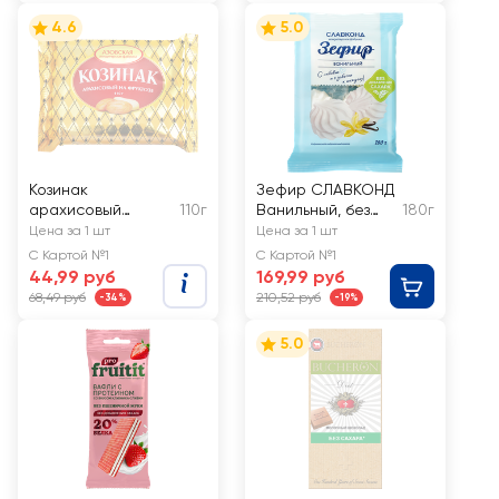
4.6
5.0
Козинак
Зефир СЛАВКОНД
арахисовый
110г
Ванильный, без
180г
АЗОВСКАЯ КФ на
сахара
Цена за 1 шт
Цена за 1 шт
фруктозе
С Картой №1
С Картой №1
44,99 руб
169,99 руб
68,49 руб
210,52 руб
-34%
-19%
5.0