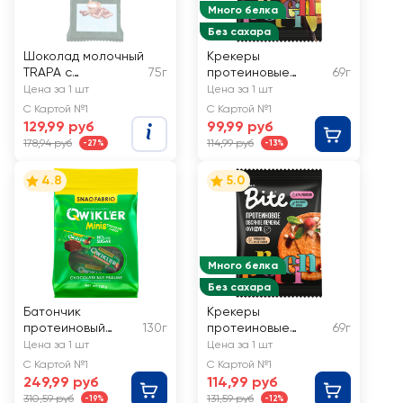
Много белка
Без сахара
Шоколад молочный
Крекеры
TRAPA с
75г
протеиновые
69г
подсластителями
овсяные TAKE A BITE
Цена за 1 шт
Цена за 1 шт
с ванилью
С Картой №1
С Картой №1
129,99 руб
99,99 руб
178,94 руб
114,99 руб
-27%
-13%
4.8
5.0
Много белка
Без сахара
Батончик
Крекеры
протеиновый
130г
протеиновые
69г
SNAQ FABRIQ
овсяные TAKE A BITE
Цена за 1 шт
Цена за 1 шт
Шоколадно-
с фундуком
С Картой №1
С Картой №1
ореховое
249,99 руб
114,99 руб
пралине,
310,59 руб
131,59 руб
-19%
-12%