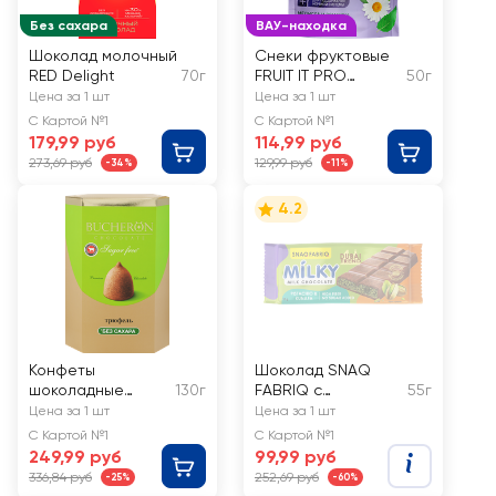
Без сахара
ВАУ-находка
Шоколад молочный
Снеки фруктовые
RED Delight
70г
FRUIT IT PRO
50г
Спокушечки с
Цена за 1 шт
Цена за 1 шт
яблоком, с
С Картой №1
С Картой №1
маршмеллоу
179,99 руб
114,99 руб
273,69 руб
129,99 руб
-34%
-11%
4.2
Конфеты
Шоколад SNAQ
шоколадные
130г
FABRIQ с
55г
BUCHERON
фисташковой
Цена за 1 шт
Цена за 1 шт
Трюфель
пастой и
С Картой №1
С Картой №1
классический, без
хрустящим тестом
249,99 руб
99,99 руб
сахара
336,84 руб
252,69 руб
-25%
-60%