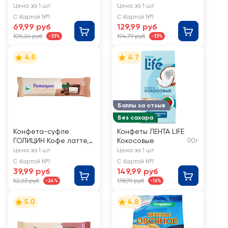
ГОЛИЦИН, с
RACIONIKA с
Цена за 1 шт
Цена за 1 шт
фруктозой
нежной кокосовой
С Картой №1
С Картой №1
начинкой
69,99 руб
129,99 руб
105,26 руб
194,79 руб
-33%
-33%
4.5
4.7
Баллы за отзыв
Без сахара
Конфета-суфле
Конфеты ЛЕНТА LIFE
ГОЛИЦИН Кофе латте,
Кокосовые
90г
с фруктозой, 30г
Цена за 1 шт
Цена за 1 шт
С Картой №1
С Картой №1
39,99 руб
149,99 руб
52,63 руб
178,99 руб
-24%
-16%
5.0
4.8