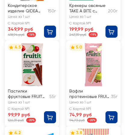
Кондитерское
Крекеры овсяные
изделие QIDEA
150г
TAKE A BITE с
200г
Моти-ролл со
кунжутом и чиа
Цена за 1 шт
Цена за 1 шт
вкусом молочный
С Картой №1
С Картой №1
манго
349,99 руб
199,99 руб
418,94 руб
247,39 руб
-16%
-19%
4.5
5.0
Пастилки
Вафли
фруктовые FRUIT
55г
протеиновые FRUIT
35г
Яблоко, с
IT Pro, со вкусом
Цена за 1 шт
Цена за 1 шт
маршмеллоу
яблоко-корица
С Картой №1
С Картой №1
99,99 руб
74,99 руб
126,31 руб
94,73 руб
-20%
-20%
4.2
3.8