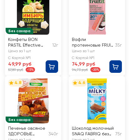
Без сахара
Конфеты BON
Вафли
PASTIL Effective
12г
протеиновые FRUIT
35г
Имбирь бодрящий,
IT Pro, со вкусом
Цена за 1 шт
Цена за 1 шт
без сахара
кокоса
С Картой №1
С Картой №1
49,99 руб
74,99 руб
57,89 руб
94,73 руб
-13%
-20%
4.8
4.6
Без сахара
Печенье овсяное
Шоколад молочный
ЗДОРОВЫЕ
340г
SNAQ FABRIQ без
75г
СЛАДОСТИ
сахара
Цена за 1 шт
Цена за 1 шт