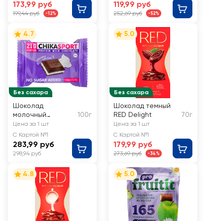
Курабье, на
арахисом,
173,99 руб
119,99 руб
фруктозе
глазированный
199,44 руб
252,69 руб
-12%
-52%
4.7
5.0
Без сахара
Без сахара
Шоколад
Шоколад темный
молочный
100г
RED Delight
70г
CHIKALAB со
Цена за 1 шт
Цена за 1 шт
сливочной
С Картой №1
С Картой №1
начинкой
283,99 руб
179,99 руб
298,94 руб
273,69 руб
-34%
4.8
5.0