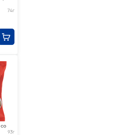
74г
 со
93г