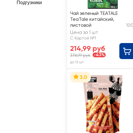
Подгузники
Чай зеленый TEATALE
TeaTale китайский,
листовой
10
Цена за 1 шт
С Картой №1
214,99 руб
-43%
378,99 руб
до 13 шт
3.0