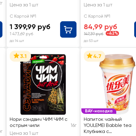
2г
Цена за 1 шт
Цена за 1 шт
С Картой №1
С Картой №1
1 399,99 руб
84,99 руб
-42%
1 473,69 руб
147,39 руб
до 14 шт
до 53 шт
3.1
4.7
ВАУ-находка
Нори сэндвич ЧИМ ЧИМ с
Напиток чайный
острым чили
16г
YOULEMEI Babble tea
г
Клубника с
Цена за 1 шт