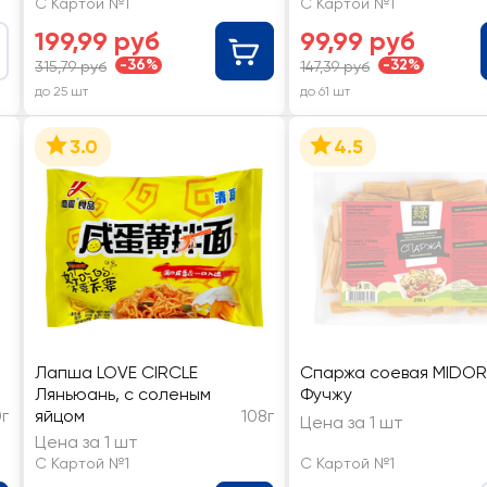
С Картой №1
С Картой №1
199,99 руб
99,99 руб
-36%
-32%
315,79 руб
147,39 руб
до 25 шт
до 61 шт
3.0
4.5
Лапша LOVE CIRCLE
Спаржа соевая MIDOR
Ляньюань, с соленым
Фучжу
0г
яйцом
108г
Цена за 1 шт
Цена за 1 шт
С Картой №1
С Картой №1