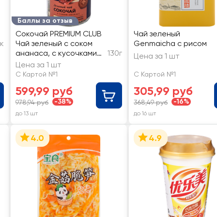
Баллы за отзыв
Сокочай PREMIUM CLUB
Чай зеленый
к
Чай зеленый с соком
Genmaicha с рисом
ананаса, с кусочками
130г
Цена за 1 шт
ананаса, лемонграсса,
Цена за 1 шт
цветками граната,
С Картой №1
С Картой №1
яблоком
599,99 руб
305,99 руб
-38%
-16%
978,94 руб
368,49 руб
до 13 шт
до 16 шт
4.0
4.9