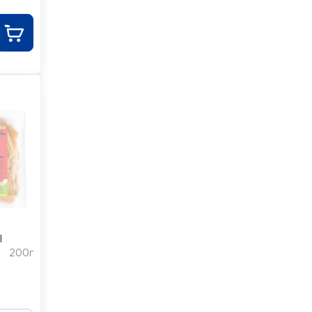
I
200г