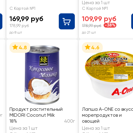
мармеладками в
Цена за 1 шт
стакане
С Картой №1
С Картой №1
169,99 руб
109,99 руб
-38%
178,99 руб
178,99 руб
до 8 шт
до 21 шт
4.8
4.6
Продукт растительный
Лапша A-ONE со вкус
г
MIDORI Coconut Milk
морепродуктов и
18%
400г
овощей
Цена за 1 шт
Цена за 1 шт