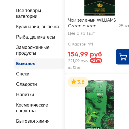
Все товары
категории
Чай зеленый WILLIAMS
Green queen
25па
Кулинария, выпечка
Цена за 1 шт
Рыба, деликатесы
С Картой №1
Замороженные
154,99 руб
продукты
-29%
221,09 руб
Бакалея
до 12 шт
Снеки
3.8
Сладости
Напитки
Косметические
средства
Бытовая химия