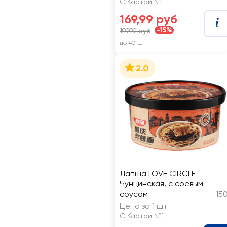
С Картой №1
169,99 руб
-15%
199,99 руб
до 40 шт
2.0
Лапша LOVE CIRCLE
Чунцинская, с соевым
соусом
15
Цена за 1 шт
С Картой №1