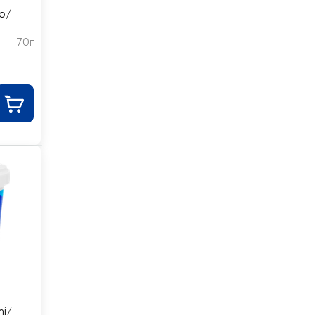
o/
70г
i/