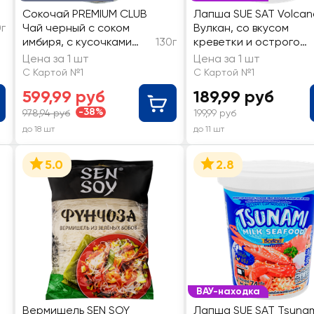
Сокочай PREMIUM CLUB
Лапша SUE SAT Volcan
г
Чай черный с соком
Вулкан, со вкусом
имбиря, с кусочками
130г
креветки и острого
имбиря, яблока,
сыра
Цена за 1 шт
Цена за 1 шт
лемонграсса,
С Картой №1
С Картой №1
апельсина
599,99 руб
189,99 руб
-38%
978,94 руб
199,99 руб
до 18 шт
до 11 шт
5.0
2.8
ВАУ-находка
Вермишель SEN SOY
Лапша SUE SAT Tsunam