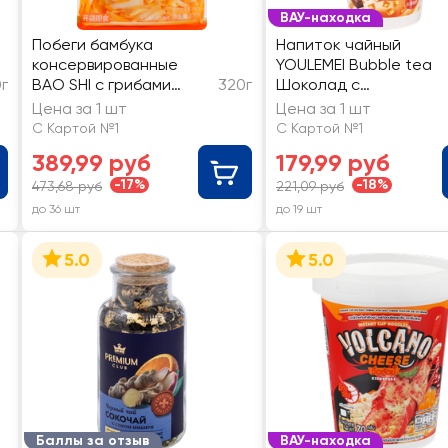
ВАУ-находка
Побеги бамбука
Напиток чайный
консервированные
YOULEMEI Bubble teа
0г
BAO SHI с грибами
320г
Шоколад с
эноки
мармеладками в
Цена за 1 шт
Цена за 1 шт
стакане
С Картой №1
С Картой №1
389,99 руб
179,99 руб
-17%
-18%
473,68 руб
221,09 руб
до 36 шт
до 19 шт
5.0
5.0
Баллы за отзыв
ВАУ-находка