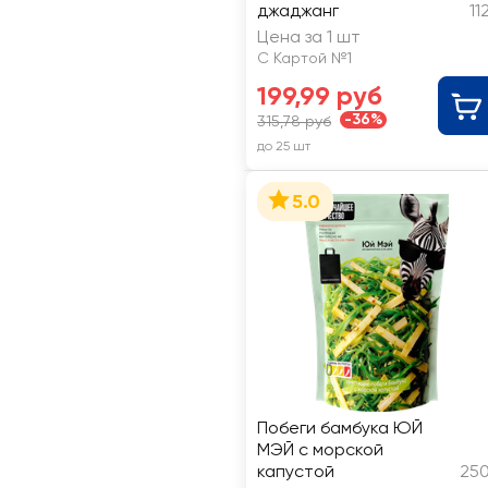
джаджанг
11
Цена за 1 шт
С Картой №1
199,99 руб
-36%
315,78 руб
до 25 шт
5.0
Побеги бамбука ЮЙ
МЭЙ с морской
капустой
250