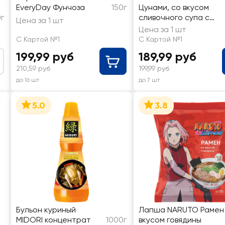
EveryDay Фунчоза
150г
Цунами, со вкусом
г
cливочного супа с
Цена за 1 шт
морепродуктами
Цена за 1 шт
С Картой №1
С Картой №1
199,99 руб
189,99 руб
210,59 руб
199,99 руб
до 16 шт
до 7 шт
5.0
3.8
Бульон куриный
Лапша NARUTO Рамен
MIDORI концентрат
1000г
вкусом говядины