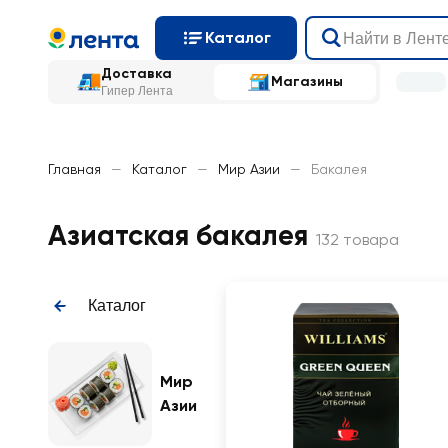
Каталог
Доставка
Магазины
Гипер Лента
Главная
—
Каталог
—
Мир Азии
—
Бакалея
Азиатская бакалея
132 товара
Каталог
Мир
Азии