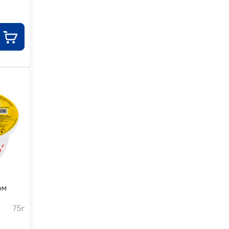
ом
75г