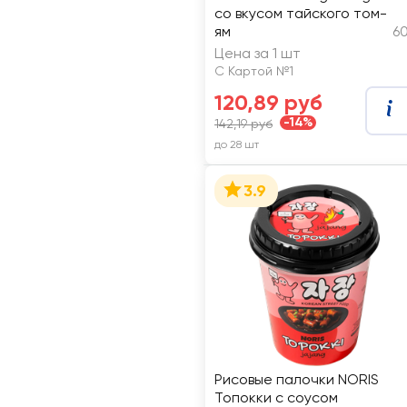
со вкусом тайского том-
ям
60
Цена за 1 шт
С Картой №1
120,89 руб
-14%
142,19 руб
до 28 шт
3.9
Рисовые палочки NORIS
Топокки с соусом