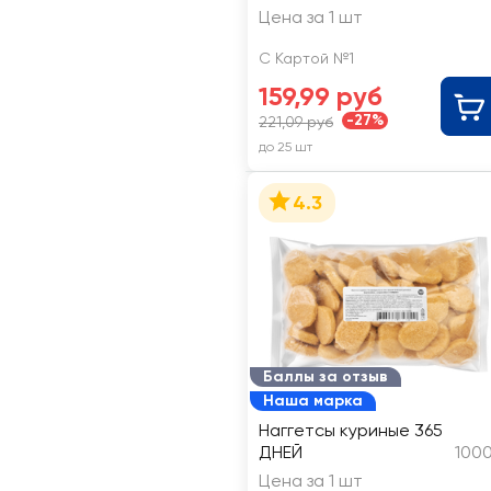
Цена за 1 шт
С Картой №1
159,99 руб
-27%
221,09 руб
до 25 шт
4.3
Баллы за отзыв
Наша марка
Наггетсы куриные 365
ДНЕЙ
1000
Цена за 1 шт