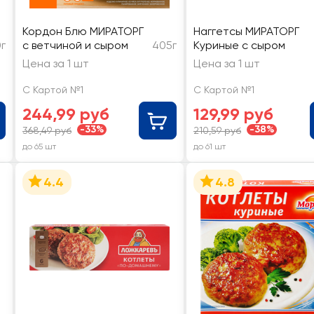
Кордон Блю МИРАТОРГ
Наггетсы МИРАТОРГ
г
с ветчиной и сыром
405г
Куриные с сыром
Цена за 1 шт
Цена за 1 шт
С Картой №1
С Картой №1
244,99 руб
129,99 руб
-33%
-38%
368,49 руб
210,59 руб
до 65 шт
до 61 шт
4.4
4.8