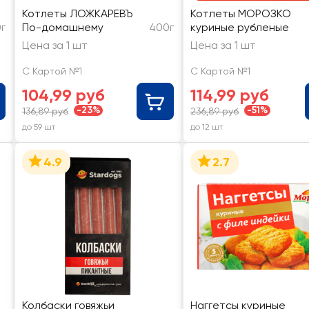
Котлеты ЛОЖКАРЕВЪ
Котлеты МОРОЗКО
г
По-домашнему
400г
куриные рубленые
Цена за 1 шт
Цена за 1 шт
С Картой №1
С Картой №1
104,99 руб
114,99 руб
-23%
-51%
136,89 руб
236,89 руб
до 59 шт
до 12 шт
4.9
2.7
Колбаски говяжьи
Наггетсы куриные