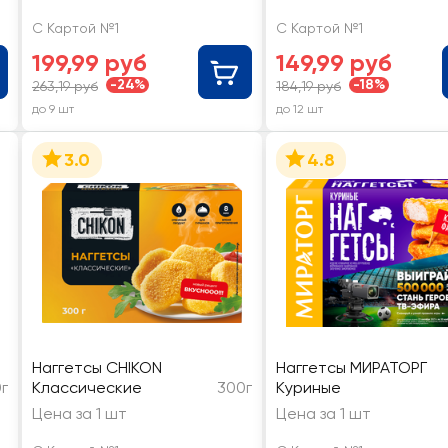
С Картой №1
С Картой №1
199,99 руб
149,99 руб
-24%
-18%
263,19 руб
184,19 руб
до 9 шт
до 12 шт
3.0
4.8
Наггетсы CHIKON
Наггетсы МИРАТОРГ
г
Классические
300г
Куриные
Цена за 1 шт
Цена за 1 шт