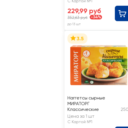
С Картой №1
229,99 руб
-34%
352,63 руб
до 13 шт
3.5
Наггетсы сырные
МИРАТОРГ
Классические
250
Цена за 1 шт
С Картой №1