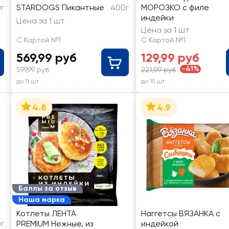
г
STARDOGS Пикантные
400г
МОРОЗКО с филе
индейки
Цена за 1 шт
Цена за 1 шт
С Картой №1
С Картой №1
569,99 руб
129,99 руб
-41%
599,99 руб
221,09 руб
до 11 шт
до 15 шт
4.8
4.9
Баллы за отзыв
Наша марка
Котлеты ЛЕНТА
Наггетсы ВЯЗАНКА с
г
PREMIUM Нежные, из
индейкой