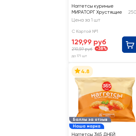
Наггетсы куриные
МИРАТОРГ Хрустящие
250
Цена за 1 шт
С Картой №1
129,99 руб
-38%
210,59 руб
до 171 шт
4.8
Баллы за отзыв
Наша марка
Наггетсы 365 ДНЕЙ