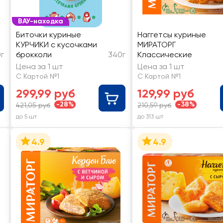
ВАУ-находка
Биточки куриные
Наггетсы куриные
КУРЧИКИ с кусочками
МИРАТОРГ
г
брокколи
340г
Классические
Цена за 1 шт
Цена за 1 шт
С Картой №1
С Картой №1
299,99 руб
129,99 руб
-28%
-38%
421,05 руб
210,59 руб
до 5 шт
до 313 шт
4.9
4.9