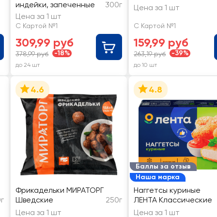
индейки, запеченные
300г
Цена за 1 шт
Цена за 1 шт
С Картой №1
С Картой №1
309,99 руб
159,99 руб
-18%
-39%
378,99 руб
263,19 руб
до 24 шт
до 10 шт
4.6
4.8
Баллы за отзыв
Наша марка
Фрикадельки МИРАТОРГ
Наггетсы куриные
г
Шведские
250г
ЛЕНТА Классические
Цена за 1 шт
Цена за 1 шт