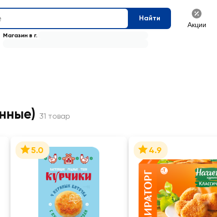
Найти
Акции
Магазин в г.
нные)
31 товар
5.0
4.9