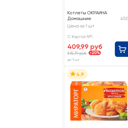
Котлеты ОКРАИНА
Домашние
450
Цена за 1 шт
С Картой №1
409,99 руб
-20%
515,79 руб
до 3 шт
4.9