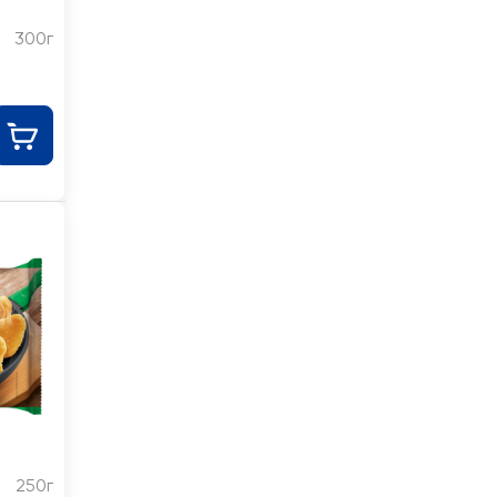
300г
250г