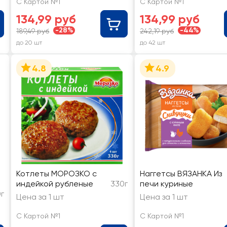
С Картой №1
С Картой №1
134,99 руб
134,99 руб
-28%
-44%
189,49 руб
242,19 руб
до 20 шт
до 42 шт
4.8
4.9
Котлеты МОРОЗКО с
Наггетсы ВЯЗАНКА Из
индейкой рубленые
330г
печи куриные
г
Цена за 1 шт
Цена за 1 шт
С Картой №1
С Картой №1