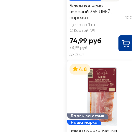
Бекон копчено-
вареный 365 ДНЕЙ,
нарезка
10
Цена за 1 шт
С Картой №1
74,99 руб
78,99 руб
до 32 шт
4.8
Баллы за отзыв
Наша марка
Бекон сырокопченый