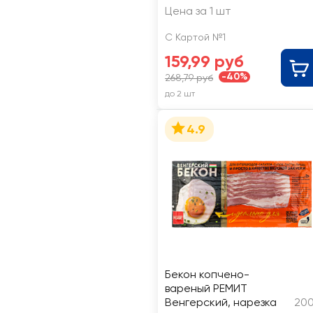
Цена за 1 шт
С Картой №1
159,99 руб
-40%
268,79 руб
до 2 шт
4.9
Бекон копчено-
вареный РЕМИТ
Венгерский, нарезка
200