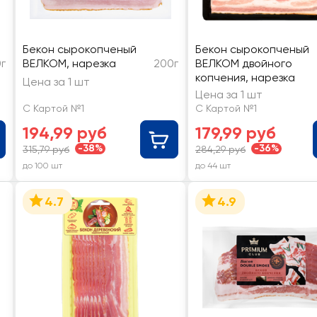
Бекон сырокопченый
Бекон сырокопченый
0г
ВЕЛКОМ, нарезка
200г
ВЕЛКОМ двойного
копчения, нарезка
Цена за 1 шт
Цена за 1 шт
С Картой №1
С Картой №1
194,99 руб
179,99 руб
-38%
-36%
315,79 руб
284,29 руб
до 100 шт
до 44 шт
4.7
4.9