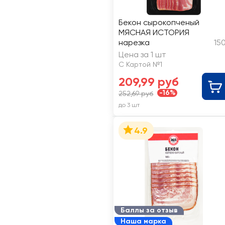
Бекон сырокопченый
МЯСНАЯ ИСТОРИЯ
нарезка
15
Цена за 1 шт
С Картой №1
209,99 руб
-16%
252,69 руб
до 3 шт
4.9
Баллы за отзыв
Наша марка