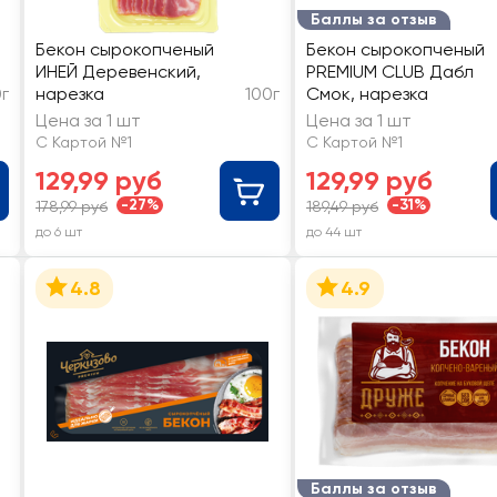
Баллы за отзыв
Бекон сырокопченый
Бекон сырокопченый
ИНЕЙ Деревенский,
PREMIUM CLUB Дабл
0г
нарезка
100г
Смок, нарезка
Цена за 1 шт
Цена за 1 шт
С Картой №1
С Картой №1
129,99 руб
129,99 руб
-27%
-31%
178,99 руб
189,49 руб
до 6 шт
до 44 шт
4.8
4.9
Баллы за отзыв