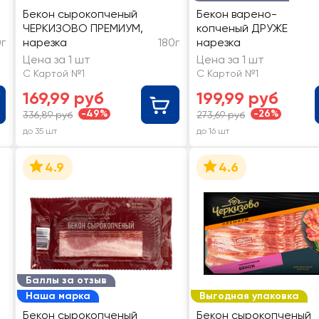
Бекон сырокопченый
Бекон варено-
ЧЕРКИЗОВО ПРЕМИУМ,
копченый ДРУЖЕ
0г
нарезка
180г
нарезка
Цена за 1 шт
Цена за 1 шт
С Картой №1
С Картой №1
169,99 руб
199,99 руб
-49%
-26%
336,89 руб
273,69 руб
до 35 шт
до 16 шт
4.9
4.6
Баллы за отзыв
Наша марка
Выгодная упаковка
Бекон сырокопченый
Бекон сырокопченый