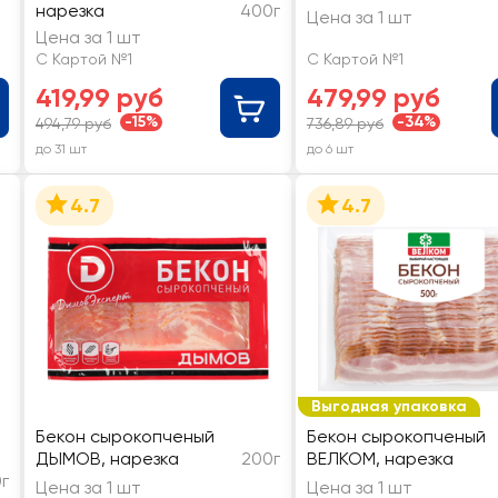
нарезка
400г
Цена за 1 шт
Цена за 1 шт
С Картой №1
С Картой №1
419,99 руб
479,99 руб
-15%
-34%
494,79 руб
736,89 руб
до 31 шт
до 6 шт
4.7
4.7
Выгодная упаковка
Бекон сырокопченый
Бекон сырокопченый
ДЫМОВ, нарезка
200г
ВЕЛКОМ, нарезка
г
Цена за 1 шт
Цена за 1 шт