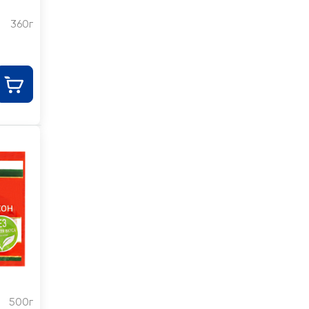
360г
500г