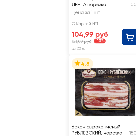
ЛЕНТА нарезка
10
Цена за 1 шт
С Картой №1
104,99 руб
-13%
121,09 руб
до 22 шт
4.8
Бекон сырокопченый
РУБЛЁВСКИЙ, нарезка
15