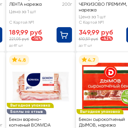
0г
ЛЕНТА нарезка
200г
ЧЕРКИЗОВО ПРЕМИУМ,
нарезка
Цена за 1 шт
Цена за 1 шт
С Картой №1
С Картой №1
189,99 руб
349,99 руб
-14%
-42%
221,05 руб
610,59 руб
до 87 шт
до 17 шт
4.8
4.7
Выгодная упаковка
Баллы за отзыв
Выгодная упаковка
Бекон варено-
Бекон сырокопченый
0г
копченый BONVIDA
ДЫМОВ, нарезка