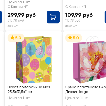
ассортименте
Цена за 1 шт
С Картой №1
С Картой №1
299,99 руб
109,99 руб
315,78 руб
115,79 руб
до 8 шт
до 67 шт
5.0
5.0
Пакет подарочный Kids
Сумка пластиковая А
25,5х31,5х11см
Дизайн large
Цена за 1 шт
Цена за 1 шт