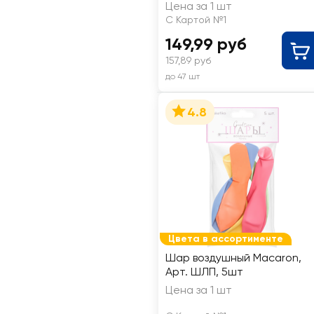
металлик
Цена за 1 шт
С Картой №1
149,99 руб
157,89 руб
до 47 шт
4.8
Цвета в ассортименте
Шар воздушный Macaron,
Арт. ШЛП, 5шт
Цена за 1 шт