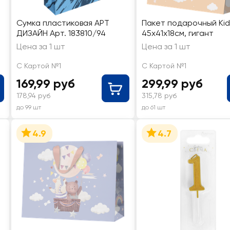
Сумка пластиковая АРТ
Пакет подарочный Kid
ДИЗАЙН Арт. 183810/94
45х41х18см, гигант
Цена за 1 шт
Цена за 1 шт
С Картой №1
С Картой №1
169,99 руб
299,99 руб
178,94 руб
315,78 руб
до 99 шт
до 61 шт
4.9
4.7