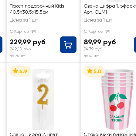
Пакет подарочный Kids
Свеча Цифра 1, эффек
40,5х30,5х15,5см
Арт. СЦМ1
Цена за 1 шт
Цена за 1 шт
С Картой №1
С Картой №1
229,99 руб
89,99 руб
242,10 руб
94,79 руб
до 94 шт
до 47 шт
4.9
5.0
Свеча Цифра 2, цвет
Стаканчики бумажны