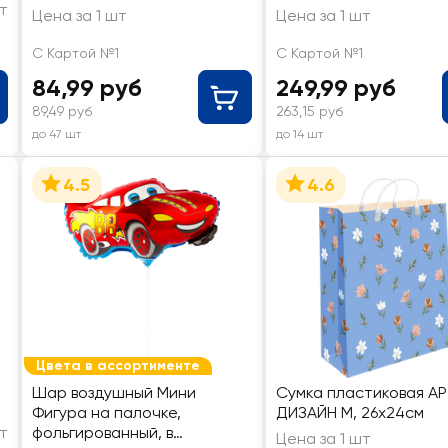
т
Цена за 1 шт
Цена за 1 шт
С Картой №1
С Картой №1
84,99 руб
249,99 руб
89,49 руб
263,15 руб
до 47 шт
до 14 шт
4.5
4.6
Цвета в ассортименте
Шар воздушный Мини
Сумка пластиковая А
Фигура на палочке,
ДИЗАЙН М, 26х24см
т
фольгированный, в
Цена за 1 шт