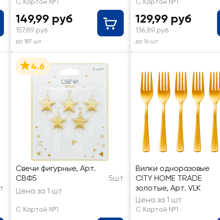
С Картой №1
С Картой №1
149,99 руб
129,99 руб
157,89 руб
136,89 руб
до 187 шт
до 16 шт
4.6
Свечи фигурные, Арт.
Вилки одноразовые
СВФ5
5шт
CITY HOME TRADE
т
золотые, Арт. VLK
Цена за 1 шт
Цена за 1 шт
С Картой №1
С Картой №1