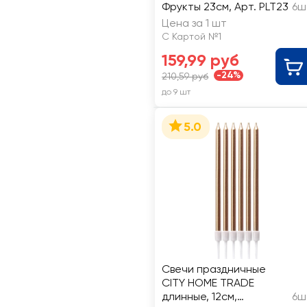
Фрукты 23см, Арт. PLT23
6ш
Цена за 1 шт
С Картой №1
159,99 руб
-24%
210,59 руб
до 9 шт
5.0
Свечи праздничные
CITY HOME TRADE
длинные, 12см,
6ш