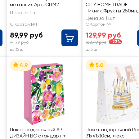
металлик Арт. СЦМ2
CITY HOME TRADE
Пикник Фрукты 250мл,
Цена за 1 шт
Арт. CUP250
Цена за 1 шт
С Картой №1
С Картой №1
89,99 руб
129,99 руб
-22%
94,79 руб
168,49 руб
до 35 шт
до 6 шт
4.9
5.0
Пакет подарочный АРТ
Пакет подарочный Par
ДИЗАЙН BC стандарт +
31х41х10см, люкс