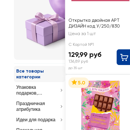
Товары
для
Открытка двойная АРТ
праздник
ДИЗАЙН код У/250/830
Цена за 1 шт
С Картой №1
129,99 руб
136,89 руб
до 35 шт
Все товары
категории
5.0
Упаковка
подарков,
открытки
Праздничная
атрибутика
Идеи для подарка