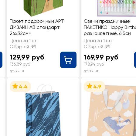
Пакет подарочный АРТ
Свечи праздничные
а
ДИЗАЙН АВ стандарт
ПАКЕТИКО Happy Birth
26х32см+
разноцветные, 6,5см
Цена за 1 шт
Цена за 1 шт
С Картой №1
С Картой №1
129,99 руб
169,99 руб
136,89 руб
178,94 руб
до 35 шт
до 85 шт
4.4
4.9