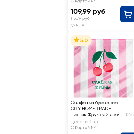
С Картой №1
109,99 руб
115,79 руб
до 17 шт
5.0
Салфетки бумажные
CITY HOME TRADE
Пикник Фрукты 2 слоя,
12ш
33х33см
Цена за 1 шт
С Картой №1