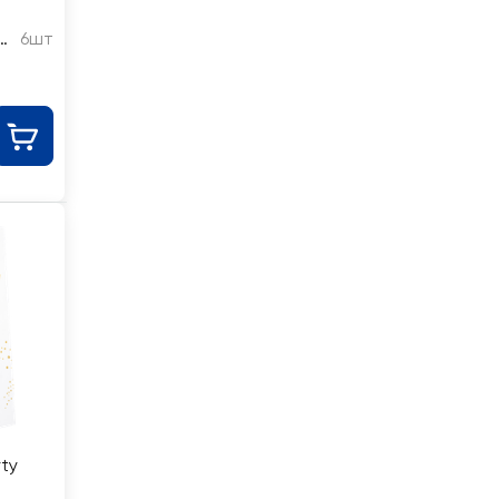
6шт
ty