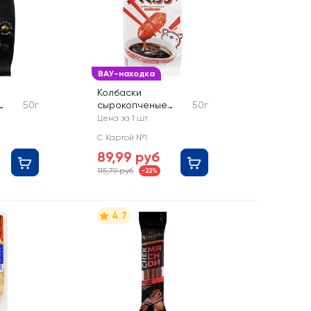
ВАУ-находка
Колбаски
50г
сырокопченые
50г
ДЫМОВ со вкусом
Цена за 1 шт
сом
Хойсин
С Картой №1
ль
89,99 руб
115,79 руб
-22%
4.7