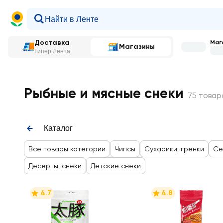
Доставка
Мага
Магазины
Гипер Лента
Главная
—
Каталог
—
Снеки
—
Рыбные и мясные снек
Рыбные и мясные снеки
75 товар
Каталог
Все товары категории
Чипсы
Сухарики, гренки
Се
Десерты, снеки
Детские снеки
4.7
4.8