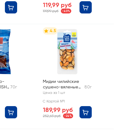
119,99 руб
199,99 руб
-40%
4.5
о-
Мидии чилийские
ISH
70г
сушено-вяленые
80г
жка
холодного
Цена за 1 шт
копчения РЫБНЫЙ
С Картой №1
ДВОР
189,99 руб
252,63 руб
-24%