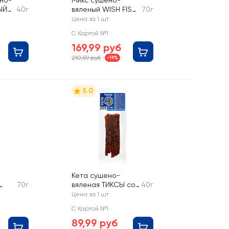
но-
Микс сушено-
ЫЙ
40г
вяленый WISH FISH
70г
Анчоус и кальмар
Цена за 1 шт
паутинка пряный
С Картой №1
169,99 руб
210,59 руб
-19%
5.0
Кета сушено-
70г
вяленая ТИКСЫ со
40г
сом
вкусом копчения,
Цена за 1 шт
соломка
С Картой №1
89,99 руб