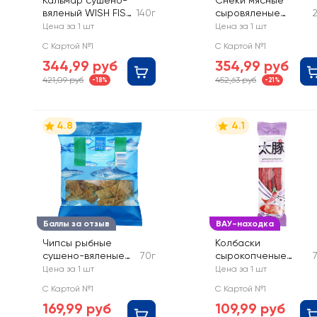
Кальмар сушено-
Снеки мясные
вяленый WISH FISH
140г
сыровяленые
стружка
DALLA NATURA
Цена за 1 шт
Цена за 1 шт
Билтонг, из
С Картой №1
С Картой №1
говядины
344,99 руб
354,99 руб
421,09 руб
452,63 руб
-18%
-21%
4.8
4.1
Баллы за отзыв
ВАУ-находка
Чипсы рыбные
Колбаски
сушено-вяленые
70г
сырокопченые
WISH FISH По-
ДЫМОВ со вкусом
Цена за 1 шт
Цена за 1 шт
сибирски, из
Сладкий чили
С Картой №1
С Картой №1
трески
169,99 руб
109,99 руб