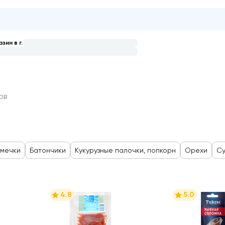
зин в г.
и
ов
мечки
Батончики
Кукурузные палочки, попкорн
Орехи
Су
4.8
5.0