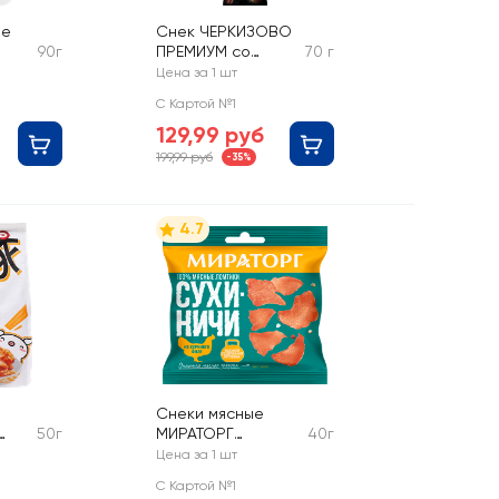
ое
Снек ЧЕРКИЗОВО
90г
ПРЕМИУМ со
70 г
D
вкусом бургера
Цена за 1 шт
уша
С Картой №1
129,99 руб
199,99 руб
-35%
4.7
Снеки мясные
50г
МИРАТОРГ
40г
сом
Сухиничи, из
Цена за 1 шт
куриного филе
С Картой №1