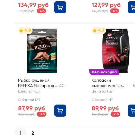
134,99 руб
127,99 руб
173,68 руб
147,36 руб
-22%
-13%
4.8
4.7
ВАУ-находка
Рыбка сушеная
Колбаски
BEERKA Янтарная с
40г
сырокопченые
перцем, филе
ДЫМОВ Мини-
Цена за 1 шт
Цена за 1 шт
салями со вкусом
С Картой №1
С Картой №1
Пикантный фуэт
87,99 руб
89,99 руб
103,19 руб
152,69 руб
-14%
-41%
1
2