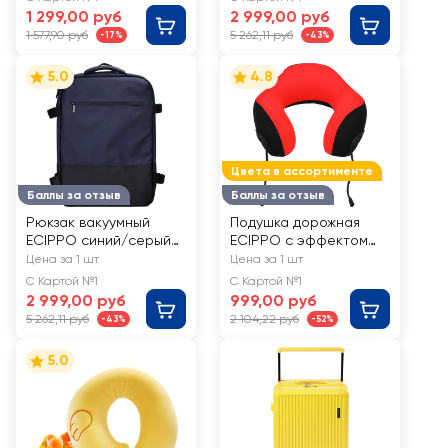
1 299,00 руб
2 999,00 руб
1 577,90 руб
5 262,11 руб
-17%
-43%
5.0
4.8
Цвета в ассортименте
Баллы за отзыв
Баллы за отзыв
Рюкзак вакуумный
Подушка дорожная
ECIPPO синий/серый/
ECIPPO с эффектом
красный, Арт. MS-3054
памяти, в
Цена за 1 шт
Цена за 1 шт
ассортименте, в
С Картой №1
С Картой №1
чехле, Арт. MS-U055R
2 999,00 руб
999,00 руб
5 262,11 руб
2 104,22 руб
-43%
-52%
5.0