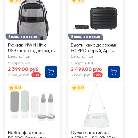
5.0
4.9
Баллы за отзыв
Баллы за отзыв
Рюкзак INWIN Hit с
Бьюти-кейс дорожный
USB-переходником, в
ECIPPO серый, Арт.
ассортименте, Арт.
N1603
Цена за 1 шт
Цена за 1 шт
JS-E015
С Картой №1
С Картой №1
2 399,00 руб
2 499,00 руб
2 946,32 руб
3 156,85 руб
-18%
-20%
5.0
5.0
Набор флаконов
Сумка спортивная