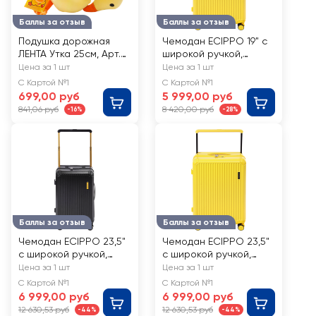
Баллы за отзыв
Баллы за отзыв
Подушка дорожная
Чемодан ECIPPO 19" с
ЛЕНТА Утка 25см, Арт.
широкой ручкой,
202405966
желтый, Арт. MS-5103
Цена за 1 шт
Цена за 1 шт
С Картой №1
С Картой №1
699,00 руб
5 999,00 руб
841,06 руб
8 420,00 руб
-16%
-28%
Баллы за отзыв
Баллы за отзыв
Чемодан ECIPPO 23,5"
Чемодан ECIPPO 23,5"
с широкой ручкой,
с широкой ручкой,
черный, Арт. MS-5103
желтый, Арт. MS-5103
Цена за 1 шт
Цена за 1 шт
С Картой №1
С Картой №1
6 999,00 руб
6 999,00 руб
12 630,53 руб
12 630,53 руб
-44%
-44%