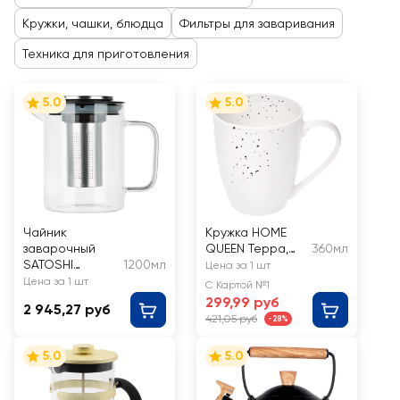
Кружки, чашки, блюдца
Фильтры для заваривания
Техника для приготовления
5.0
5.0
Чайник
Кружка HOME
заварочный
QUEEN Терра,
360мл
SATOSHI
1200мл
костяной
Цена за 1 шт
Монблан,
фарфор, 360мл,
Цена за 1 шт
С Картой №1
стекло,
Арт. 77412
299,99 руб
2 945,27 руб
нержавеющая
421,05 руб
-28%
сталь
5.0
5.0