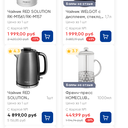
Баллы за отзыв
Чайник RED SOLUTION
Чайник WELGOT с
RK-M1561/RK-M157
дисплеем, стекло,
1,7л
пластик, 1.7л, Арт.
Цена за 1 шт
Цена за 1 шт
HHB8717D
С Картой №1
С Картой №1
1 999,00 руб
1 999,00 руб
2 420,00 руб
3 683,19 руб
-17%
-45%
4.3
3.7
Баллы за отзыв
Чайник RED
Френч-пресс
SOLUTION
1шт
HOMECLUB
1000мл
мощность 2000Вт,
Classic стекло,
Цена за 1 шт
Цена за 1 шт
напряжение 220–
нержавеющая
С Картой №1
С Картой №1
240В, 50/60Гц, Арт.
сталь 1л Арт.
4 899,00 руб
449,99 руб
KM106
321100
5 156,85 руб
1 114,74 руб
-59%