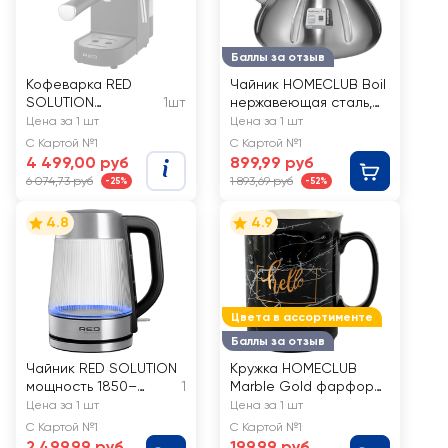
Баллы за отзыв
Кофеварка RED
Чайник HOMECLUB Boil
SOLUTION
1шт
нержавеющая сталь,
мощность 1300Вт,
нейлон, 3л, Арт. WRB-
Цена за 1 шт
Цена за 1 шт
напряжение 220–
T
С Картой №1
С Картой №1
240В, 50/60Гц, Арт.
4 499,00 руб
899,99 руб
CM1526
6 074,73 руб
1 893,69 руб
-25%
-52%
4.8
4.9
Цвета в ассортименте
Баллы за отзыв
Чайник RED SOLUTION
Кружка HOMECLUB
мощность 1850–
1
Marble Gold фарфор
2200Вт, объем 1.8л,
400мл, в
Цена за 1 шт
Цена за 1 шт
Арт. G121
ассортименте, Арт.
С Картой №1
С Картой №1
HGC-1
2 499,99 руб
199,99 руб