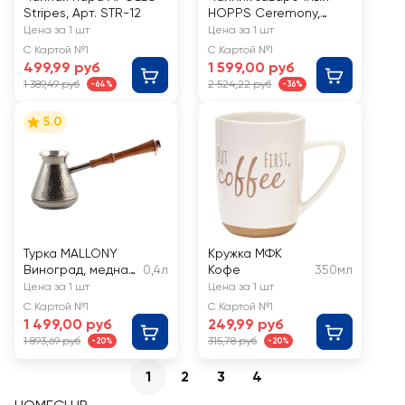
Stripes, Арт. STR-12
HOPPS Сeremony,
чугун, 800мл, Арт.
Цена за 1 шт
Цена за 1 шт
GTP-8
С Картой №1
С Картой №1
499,99 руб
1 599,00 руб
1 389,49 руб
2 524,22 руб
-64%
-36%
5.0
Турка MALLONY
Кружка МФК
Виноград, медная,
0,4л
Кофе
350мл
0.4л, Арт. 005921
Цена за 1 шт
Цена за 1 шт
С Картой №1
С Картой №1
1 499,00 руб
249,99 руб
1 893,69 руб
315,78 руб
-20%
-20%
1
2
3
4