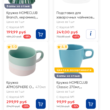
Баллы за отзыв
Кружка HOMECLUB
Подставка для
Branch, керамика,
заварочных чайников
320мл, Арт. 256016
HOMECLUB стекло
Цена за 1 шт
Цена за 1 шт
Арт. KTG-6
С Картой №1
С Картой №1
199,99 руб
249,00 руб
484,20 руб
756,85 руб
-58%
-67%
5.0
4.8
Цвета в ассортименте
Баллы за отзыв
Кружка
Кружка HOMECLUB
ATMOSPHERE OF
470мл
Classic 270мл,
ART Stripe,
керамика, в
Цена за 1 шт
Цена за 1 шт
керамика,
ассортименте, Арт.
С Картой №1
С Картой №1
470мл, Арт. AT-
IMB-1
299,99 руб
99,99 руб
K2831
374,99 руб
147,36 руб
-20%
-32%