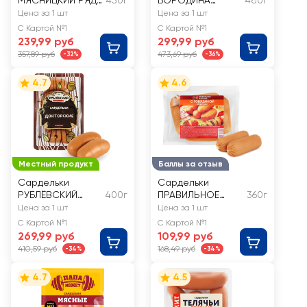
МЯСНИЦКИЙ РЯД
450г
БОРОДИНА
480г
Москворецкие
Домашние
Цена за 1 шт
Цена за 1 шт
ГОСТ
С Картой №1
С Картой №1
239,99 руб
299,99 руб
357,89 руб
473,69 руб
-32%
-36%
4.7
4.6
Местный продукт
Баллы за отзыв
Сардельки
Сардельки
РУБЛЁВСКИЙ
400г
ПРАВИЛЬНОЕ
360г
Докторские,
РЕШЕНИЕ с
Цена за 1 шт
Цена за 1 шт
категория Б
говядиной
С Картой №1
С Картой №1
269,99 руб
109,99 руб
410,59 руб
168,49 руб
-34%
-34%
4.7
4.5