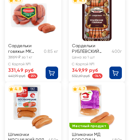
4.7
4.1
Сардельки
Сардельки
говяжьи МК
0.85 кг
РУБЛЁВСКИЙ
400г
ВЕЛИКОЛУКСКИ
Рублевские
389,99 ₽ за 1 кг
Цена за 1 шт
Й ГОСТ черева,
говяжьи Люкс
С Картой №1
С Картой №1
весовые
331,49 руб
349,99 руб
441,99 руб
532,69 руб
-25%
-34%
4.8
4.7
Местный продукт
Шпикачки
Шпикачки МД