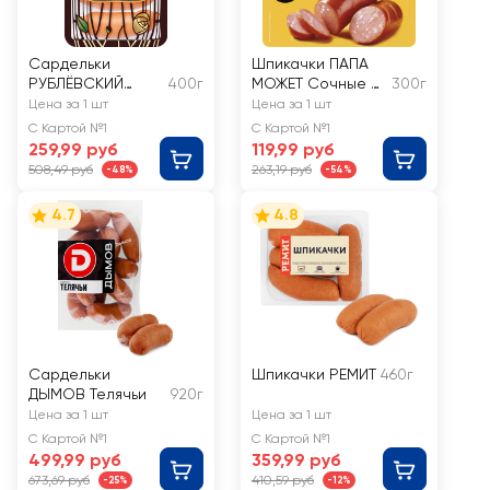
Сардельки
Шпикачки ПАПА
РУБЛЁВСКИЙ
400г
МОЖЕТ Сочные с
300г
Рублевские
беконом
Цена за 1 шт
Цена за 1 шт
свиные Люкс
С Картой №1
С Картой №1
259,99 руб
119,99 руб
508,49 руб
263,19 руб
-48%
-54%
4.7
4.8
Сардельки
Шпикачки РЕМИТ
460г
ДЫМОВ Телячьи
920г
Цена за 1 шт
Цена за 1 шт
С Картой №1
С Картой №1
499,99 руб
359,99 руб
673,69 руб
410,59 руб
-25%
-12%