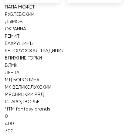
ПАПА МОЖЕТ
РУБЛЁВСКИЙ
ДЫМОВ
ОКРАИНА
РЕМИТ
БАХРУШИНЪ
БЕЛОРУССКАЯ ТРАДИЦИЯ
БЛИЖНИЕ ГОРКИ
ВЛМК
ЛЕНТА
МД БОРОДИНА
МК ВЕЛИКОЛУКСКИЙ
МЯСНИЦКИЙ РЯД
СТАРОДВОРЬЕ
ЧТМ fantasy brands
0
400
300