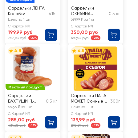
Сардельки ЛЕНТА
Сардельки
Колобки
415г
ОКРАИНА
0.5 кг
Проверенный
Цена за 1 шт
699,99 ₽ за 1 кг
рецепт, весовые
С Картой №1
С Картой №1
199,99 руб
350,00 руб
252,63 руб
489,50 руб
-20%
-28%
4.8
4.5
Местный продукт
Сардельки
Сардельки ПАПА
БАХРУШИНЪ
0.5 кг
МОЖЕТ Сочные с
300г
Телячьи,
сыром
569,99 ₽ за 1 кг
Цена за 1 шт
категория В,
С Картой №1
С Картой №1
весовые
285,00 руб
139,99 руб
431,60 руб
210,59 руб
-33%
-33%