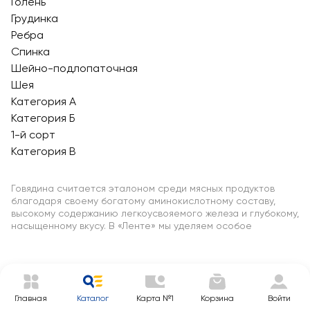
Голень
Грудинка
Ребра
Спинка
Шейно-подлопаточная
Шея
Категория А
Категория Б
1-й сорт
Категория В
Говядина считается эталоном среди мясных продуктов
благодаря своему богатому аминокислотному составу,
высокому содержанию легкоусвояемого железа и глубокому,
насыщенному вкусу. В «Ленте» мы уделяем особое
внимание подбору поставщиков, чтобы на ваш стол
попадало только проверенное мясо, прошедшее строгий
ветеринарный контроль. Ассортимент категории
сформирован таким образом, чтобы удовлетворить любые
кулинарные задачи: от быстрого ужина в будни до
Главная
Каталог
Карта №1
Корзина
Войти
изысканных блюд для праздничного торжества.