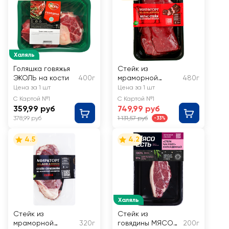
Халяль
Голяшка говяжья
Стейк из
ЭКОЛЬ на кости
400г
мраморной
480г
говядины
Цена за 1 шт
Цена за 1 шт
МИРАТОРГ Вегас
С Картой №1
С Картой №1
359,99 руб
749,99 руб
378,99 руб
1 131,57 руб
-33%
4.5
4.2
Халяль
Стейк из
Стейк из
мраморной
320г
говядины МЯСО
200г