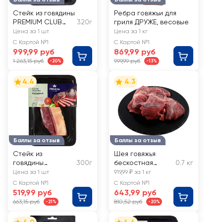
Стейк из говядины
Ребра говяжьи для
PREMIUM CLUB
320г
гриля ДРУЖЕ, весовые
Рибай Choice
Цена за 1 шт
Цена за 1 кг
С Картой №1
С Картой №1
999,99 руб
869,99 руб
1 263,15 руб
999,99 руб
-20%
-13%
4.4
4.3
Баллы за отзыв
Баллы за отзыв
Стейк из
Шея говяжья
говядины
300г
бескостная
0.7 кг
PREMIUM CLUB
ЛЕНТА FRESH
Цена за 1 шт
919,99 ₽ за 1 кг
Пиканья
С Картой №1
С Картой №1
519,99 руб
643,99 руб
663,15 руб
810,52 руб
-21%
-20%