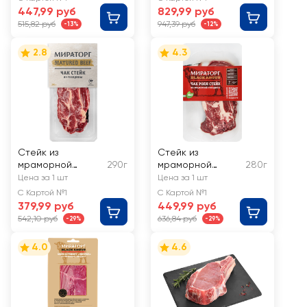
447,99 руб
829,99 руб
515,82 руб
947,39 руб
-13%
-12%
2.8
4.3
Стейк из
Стейк из
мраморной
290г
мраморной
280г
говядины
говядины
Цена за 1 шт
Цена за 1 шт
МИРАТОРГ
МИРАТОРГ Black
С Картой №1
С Картой №1
Matured Beef Чак
Angus Чак ролл,
379,99 руб
449,99 руб
категория А
542,10 руб
636,84 руб
-29%
-29%
4.0
4.6