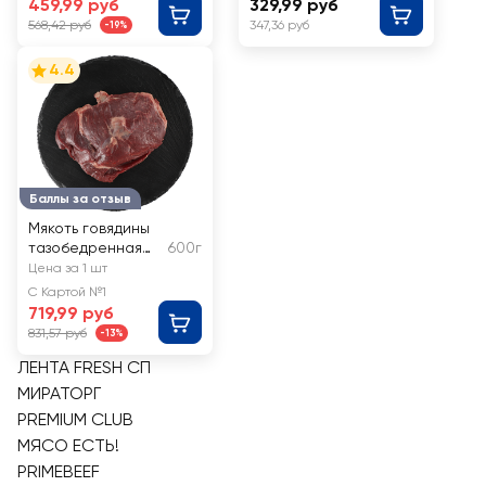
459,99 руб
329,99 руб
568,42 руб
347,36 руб
-19%
4.4
Баллы за отзыв
Мякоть говядины
тазобедренная
600г
часть, бескостная
Цена за 1 шт
ЛЕНТА FRESH
С Картой №1
719,99 руб
831,57 руб
-13%
ЛЕНТА FRESH СП
МИРАТОРГ
PREMIUM CLUB
МЯСО ЕСТЬ!
PRIMEBEEF