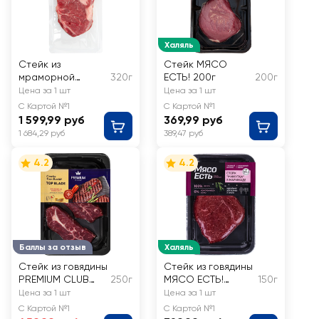
Халяль
Стейк из
Стейк МЯСО
мраморной
320г
ЕСТЬ! 200г
200г
говядины
Цена за 1 шт
Цена за 1 шт
МИРАТОРГ Рибай
С Картой №1
С Картой №1
Black Angus
1 599,99 руб
369,99 руб
1 684,29 руб
389,47 руб
4.2
4.2
Баллы за отзыв
Халяль
Стейк из говядины
Стейк из говядины
PREMIUM CLUB
250г
МЯСО ЕСТЬ!
150г
Топ Блейд
Минутка, в
Цена за 1 шт
Цена за 1 шт
маринаде
С Картой №1
С Картой №1