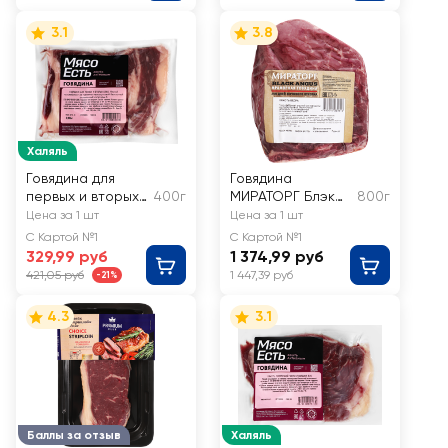
3.1
3.8
Халяль
Говядина для
Говядина
первых и вторых
400г
МИРАТОРГ Блэк
800г
блюд МЯСО ЕСТЬ!
Ангус, мякоть
Цена за 1 шт
Цена за 1 шт
бескостная
бедра,
С Картой №1
С Картой №1
бескостная
329,99 руб
1 374,99 руб
421,05 руб
1 447,39 руб
-21%
4.3
3.1
Баллы за отзыв
Халяль