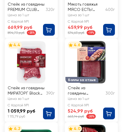
Стейк из говядины
Мякоть говяжья
PREMIUM CLUB
320г
МЯСО ЕСТЬ!
400г
Стриплойн
лопаточная
Цена за 1 шт
Цена за 1 шт
Choice
часть, бескостная
С Картой №1
С Картой №1
669,99 руб
459,99 руб
894,73 руб
574,63 руб
-25%
-19%
4.4
4.6
Баллы за отзыв
Стейк из говядины
Стейк из
МИРАТОРГ Black
390г
говядины
300г
Angus Три-тип
PREMIUM CLUB
Цена за 1 шт
Цена за 1 шт
Фланк
С Картой №1
С Картой №1
1 059,99 руб
524,99 руб
1 115,79 руб
663,14 руб
-20%
4.2
4.0