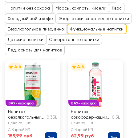
Напитки без сахара
Морсы, компоты, кисели
Квас
Холодный чай и кофе
Энергетики, спортивные напитки
Безалкогольное пиво, вино
Функциональные напитки
Детские напитки
Сывороточные напитки
Лед, основы для напитков
4.6
4.6
ВАУ-находка
ВАУ-находка
Напиток
Напиток
безалкогольный
0.33L
сокосодержащий
0.5L
слабогазированн
FAHRENHEIT со
Цена за 1 шт
Цена за 1 шт
ый BIOPRACTIKA
вкусом клубники и
С Картой №1
С Картой №1
Botanitea
красной
159,99 руб
62,99 руб