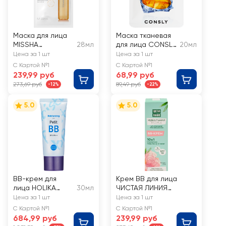
Маска для лица
Маска тканевая
MISSHA
28мл
для лица CONSLY
20мл
энергетик с
Питательная с
Цена за 1 шт
Цена за 1 шт
прополисом, для
экстрактом
С Картой №1
С Картой №1
эластичности
манго
239,99 руб
68,99 руб
кожи
273,69 руб
89,49 руб
-12%
-22%
5.0
5.0
BB-крем для
Крем BB для лица
лица HOLIKA
30мл
ЧИСТАЯ ЛИНИЯ
HOLIKA Petit
Идеальная кожа 10в1,
Цена за 1 шт
Цена за 1 шт
Moisturizing
40мл
С Картой №1
С Картой №1
SPF30
684,99 руб
239,99 руб