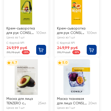
Крем-сыворотка
Крем-сыворотка
для рук CONSLY
100мл
для рук CONSLY
100мл
с экстрактом
с экстрактом
Цена за 1 шт
Цена за 1 шт
авокадо
персика
С Картой №1
С Картой №1
249,99 руб
249,99 руб
315,78 руб
315,79 руб
-20%
-20%
4.7
5.0
Маска для лица
Маска тканевая
TENZERO с
25мл
для лица CONSLY
20мл
экстрактом
Увлажняющая с
Цена за 1 шт
Цена за 1 шт