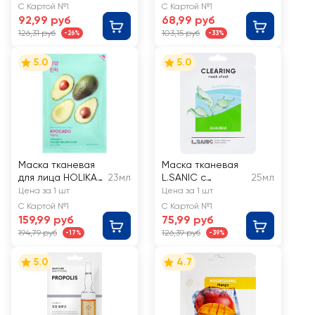
авокадо,
экстрактом
С Картой №1
С Картой №1
тканевая
маракуйи
92,99 руб
68,99 руб
126,31 руб
103,15 руб
-26%
-33%
5.0
5.0
Маска тканевая
Маска тканевая
для лица HOLIKA
23мл
L.SANIC с
25мл
HOLIKA Pure
AHA/BHA
Цена за 1 шт
Цена за 1 шт
Essence Авокадо
кислотами для
С Картой №1
С Картой №1
смягчающая
очищения пор
159,99 руб
75,99 руб
194,79 руб
126,39 руб
-17%
-39%
5.0
4.7