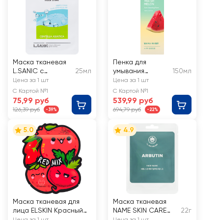
Маска тканевая
Пенка для
L.SANIC с
25мл
умывания
150мл
экстрактом
L.SANIC с
Цена за 1 шт
Цена за 1 шт
центеллы
сочным
С Картой №1
С Картой №1
азиатской для
ароматом
75,99 руб
539,99 руб
проблемной кожи
арбуза
126,39 руб
694,79 руб
-39%
-22%
5.0
4.9
Маска тканевая для
Маска тканевая
лица ELSKIN Красный
NAME SKIN CARE
22г
микс
Арбутин
Цена за 1 шт
Цена за 1 шт