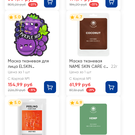
805,26 руб
184,20 руб
-27%
-37%
5.0
4.7
Маска тканевая для
Маска тканевая
лица ELSKIN
NAME SKIN CARE с
22г
Фиолетовый микс
кокосом
Цена за 1 шт
Цена за 1 шт
С Картой №1
С Картой №1
154,99 руб
61,99 руб
226,39 руб
87,36 руб
-31%
-29%
5.0
4.9