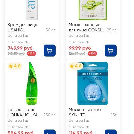
Крем для лица
Маска тканевая
L.SANIC
50мл
для лица CONSLY
25мл
увлажняющий с
Увлажняющая с
Цена за 1 шт
Цена за 1 шт
гиалуроновой
экстрактом алоэ
С Картой №1
С Картой №1
кислотой и
749,99 руб
99,99 руб
пробиотиками
910,59 руб
126,39 руб
-17%
-20%
4.8
4.8
Гель для тела
Маска для лица
HOLIKA HOLIKA
250мл
SKINLITE
15г
Aloe 99%
Гиалуроновая
Цена за 1 шт
Цена за 1 шт
кислота
С Картой №1
С Картой №1
584,99 руб
114,99 руб