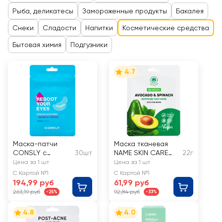
Рыба, деликатесы
Замороженные продукты
Бакалея
Снеки
Сладости
Напитки
Косметические средства
Бытовая химия
Подгузники
4.7
Маска-патчи
Маска тканевая
CONSLY с
30шт
NAME SKIN CARE
22г
кофеином и
Skinfood Авокадо и
Цена за 1 шт
Цена за 1 шт
гиалуроновой
шпинат
С Картой №1
С Картой №1
кислотой
194,99 руб
61,99 руб
263,19 руб
92,84 руб
-25%
-33%
4.8
4.0