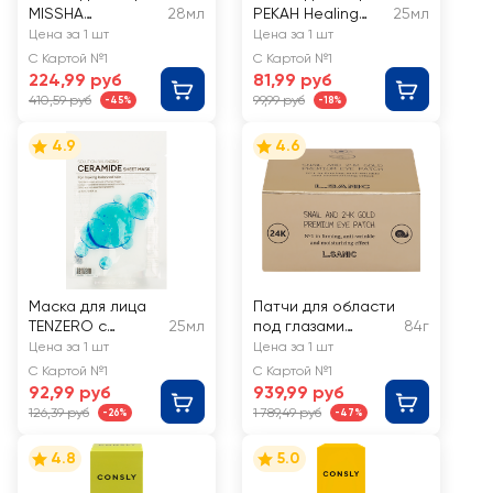
MISSHA
28мл
PEKAH Healing
25мл
увлажняющая с
Night
Цена за 1 шт
Цена за 1 шт
гиалуроновой
Восстанавливаю
С Картой №1
С Картой №1
кислотой, для
щая с муцином
224,99 руб
81,99 руб
сухой кожи
улитки
410,59 руб
99,99 руб
-45%
-18%
4.9
4.6
Маска для лица
Патчи для области
TENZERO с
25мл
под глазами
84г
керамидами,
L.SANIC с муцином
Цена за 1 шт
Цена за 1 шт
тканевая
улитки и золотом
С Картой №1
С Картой №1
92,99 руб
939,99 руб
126,39 руб
1 789,49 руб
-26%
-47%
4.8
5.0