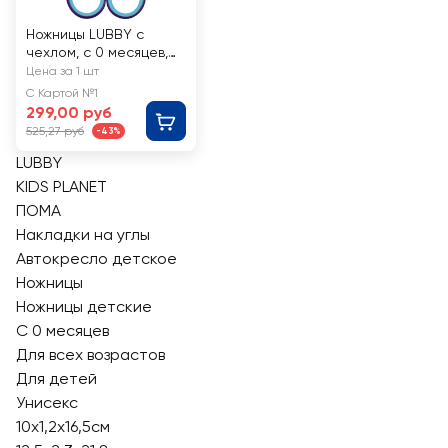
Ножницы LUBBY с
чехлом, с 0 месяцев,
Арт. 16408/10
Цена за 1 шт
С Картой №1
299,00 руб
525,27 руб
-43%
LUBBY
KIDS PLANET
ПОМА
Накладки на углы
Автокресло детское
Ножницы
Ножницы детские
С 0 месяцев
Для всех возрастов
Для детей
Унисекс
10x1,2x16,5см