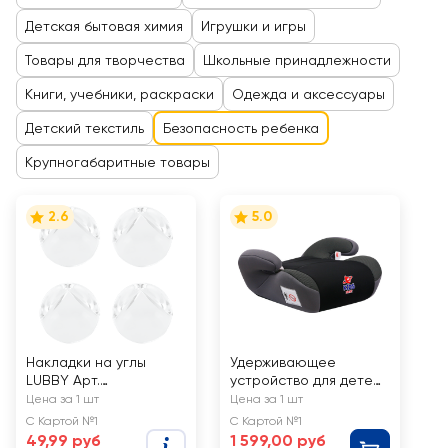
Детская бытовая химия
Игрушки и игры
Товары для творчества
Школьные принадлежности
Книги, учебники, раскраски
Одежда и аксессуары
Детский текстиль
Безопасность ребенка
Крупногабаритные товары
2.6
5.0
Накладки на углы
Удерживающее
LUBBY Арт.
устройство для детей
13580/13581
KIDS PLANET Foton гр.
Цена за 1 шт
Цена за 1 шт
3, 22–36кг 6–12 лет,
С Картой №1
С Картой №1
черный карбон
49,99 руб
1 599,00 руб