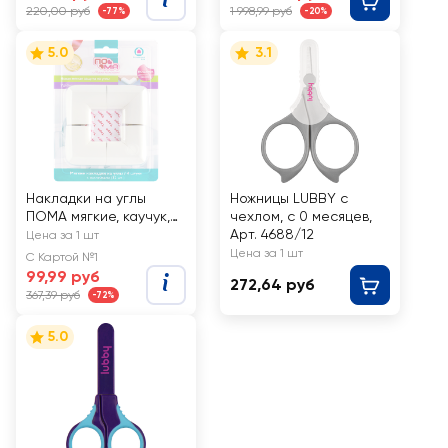
220,00 руб
1 998,99 руб
-77%
-20%
5.0
3.1
Накладки на углы
Ножницы LUBBY с
ПОМА мягкие, каучук,
чехлом, с 0 месяцев,
Арт. 1620, 4шт
Арт. 4688/12
Цена за 1 шт
Цена за 1 шт
С Картой №1
99,99 руб
272,64 руб
367,39 руб
-72%
5.0