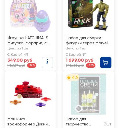
Игрушка HATCHIMALS
Набор для сборки
фигурка-сюрприз, с
фигурки героя Marvel,
аксессуарами, Арт.
Арт. KPL1001/02/03
Цена за 1 шт
Цена за 1 шт
64454
С Картой №1
С Картой №1
349,00 руб
1 699,00 руб
1 367,37 руб
3 156,85 руб
-74%
-46%
4.5
Машинка-
Набор для
трансформер Дикий
творчества
3шт