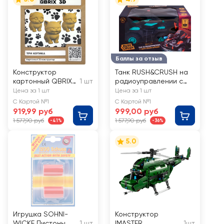
Баллы за отзыв
Конструктор
Танк RUSH&CRUSH на
картонный QBRIX
1 шт
радиоуправлении с
3D, в
гидрогелиевыми
Цена за 1 шт
Цена за 1 шт
ассортименте,
шариками, Арт.
С Картой №1
С Картой №1
Арт. 20021
902106155
919,99 руб
999,00 руб
1 577,90 руб
1 577,90 руб
-41%
-36%
5.0
Игрушка SOHNI-
Конструктор
WICKE Пистоны
1 шт
IMASTER
1шт