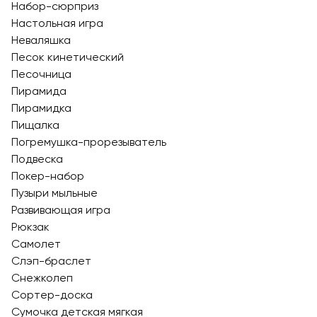
Набор-сюрприз
Настольная игра
Неваляшка
Песок кинетический
Песочница
Пирамида
Пирамидка
Пищалка
Погремушка-прорезыватель
Подвеска
Покер-набор
Пузыри мыльные
Развивающая игра
Рюкзак
Самолет
Слэп-браслет
Снежколеп
Сортер-доска
Сумочка детская мягкая