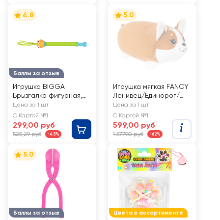
4.8
5.0
Баллы за отзыв
Игрушка BIGGA
Игрушка мягкая FANCY
Брызгалка фигурная,
Ленивец/Единорог/
50см, Арт. WT503433
Корги, в
Цена за 1 шт
Цена за 1 шт
ассортименте
С Картой №1
С Картой №1
299,00 руб
599,00 руб
525,29 руб
1 577,90 руб
-43%
-62%
5.0
Баллы за отзыв
Цвета в ассортименте