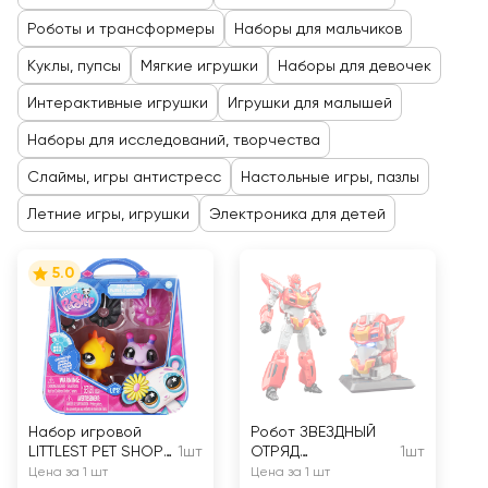
Роботы и трансформеры
Наборы для мальчиков
Куклы, пупсы
Мягкие игрушки
Наборы для девочек
Интерактивные игрушки
Игрушки для малышей
Наборы для исследований, творчества
Слаймы, игры антистресс
Настольные игры, пазлы
Летние игры, игрушки
Электроника для детей
5.0
Набор игровой
Робот ЗВЕЗДНЫЙ
LITTLEST PET SHOP
1шт
ОТРЯД
1шт
Пара друзей,
трансформация из
Цена за 1 шт
Цена за 1 шт