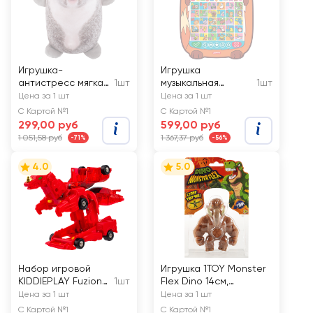
Игрушка-
Игрушка
антистресс мягкая
1шт
музыкальная
1шт
TALLULA Бобер,
АЗБУКВАРИК
Цена за 1 шт
Цена за 1 шт
Коала, Ленивец,
Говорящий плакат
С Картой №1
С Картой №1
21см, в
299,00 руб
599,00 руб
ассортименте
1 051,58 руб
1 367,37 руб
-71%
-56%
4.0
5.0
Набор игровой
Игрушка 1TOY Monster
KIDDIEPLAY Fuzion
1шт
Flex Dino 14см,
Max, в
тянущиеся фигурки, 14
Цена за 1 шт
Цена за 1 шт
ассортименте
видов, в
С Картой №1
С Картой №1