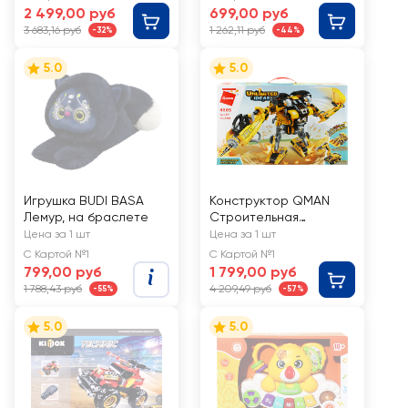
ассортименте Арт.
2 499,00 руб
699,00 руб
Т22691
3 683,16 руб
1 262,11 руб
-32%
-44%
5.0
5.0
Игрушка BUDI BASA
Конструктор QMAN
Лемур, на браслете
Строительная
техника, 509 деталей
Цена за 1 шт
Цена за 1 шт
С Картой №1
С Картой №1
799,00 руб
1 799,00 руб
1 788,43 руб
4 209,49 руб
-55%
-57%
5.0
5.0