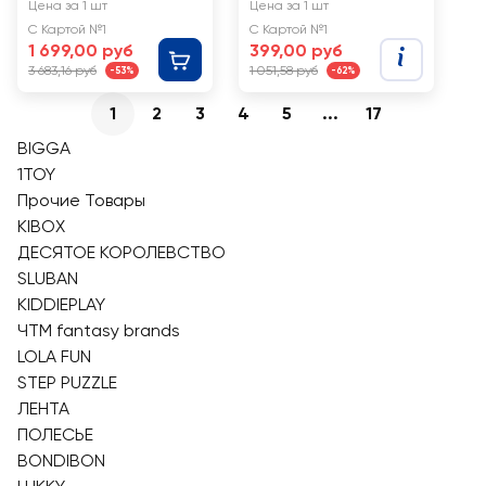
скричер 10см, в
JOSEPHIN гелевые
Цена за 1 шт
Цена за 1 шт
ассортименте
свечи
С Картой №1
С Картой №1
1 699,00 руб
399,00 руб
3 683,16 руб
1 051,58 руб
-53%
-62%
1
2
3
4
5
...
17
BIGGA
1TOY
Прочие Товары
KIBOX
ДЕСЯТОЕ КОРОЛЕВСТВО
SLUBAN
KIDDIEPLAY
ЧТМ fantasy brands
LOLA FUN
STEP PUZZLE
ЛЕНТА
ПОЛЕСЬЕ
BONDIBON