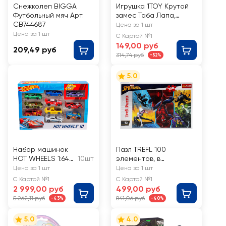
Снежколеп BIGGA
Игрушка 1TOY Крутой
Футбольный мяч Арт.
замес Таба Лапа,
CB744687
6,5х3см, в
Цена за 1 шт
ассортименте, Арт.
Цена за 1 шт
С Картой №1
Т18030
149,00 руб
209,49 руб
314,74 руб
-52%
5.0
Набор машинок
Пазл TREFL 100
HOT WHEELS 1:64
10шт
элементов, в
коллекционных,
ассортименте
Цена за 1 шт
Цена за 1 шт
литых Арт. 54886
С Картой №1
С Картой №1
2 999,00 руб
499,00 руб
5 262,11 руб
841,06 руб
-43%
-40%
5.0
4.0