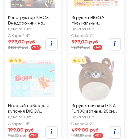
Конструктор KIBOX
Игрушка BIGGA
Внедорожник на
Музыкальный
радиоуправлении,
инструмент со
Цена за 1 шт
Цена за 1 шт
Арт. M38-B0991/B0992
световыми и звуковыми
С Картой №1
С Картой №1
эффектами, Арт.
999,00 руб
599,00 руб
HW503-6
3 893,69 руб
1 367,37 руб
-74%
-56%
4.8
5.0
Игровой набор для
Игрушка мягкая LOLA
купания BIGGA
FUN Животные, 20см,
Дракончики со
Арт. S1220003
Цена за 1 шт
Цена за 1 шт
световыми
С Картой №1
С Картой №1
эффектами, 5
199,00 руб
499,00 руб
предметов, Арт. JY06
946,32 руб
1 051,59 руб
-78%
-52%