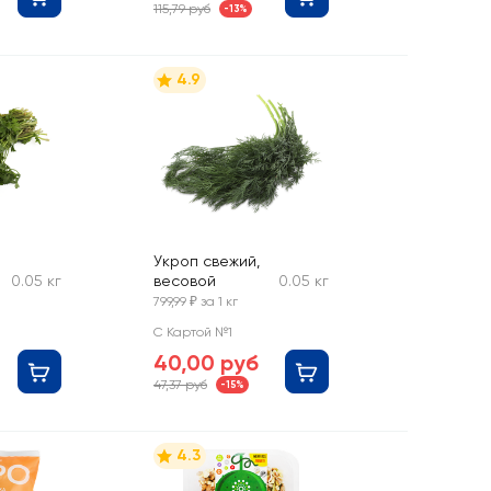
115,79 руб
-13%
4.9
Укроп свежий,
0.05 кг
весовой
0.05 кг
799,99 ₽ за 1 кг
С Картой №1
40,00 руб
47,37 руб
-15%
4.3