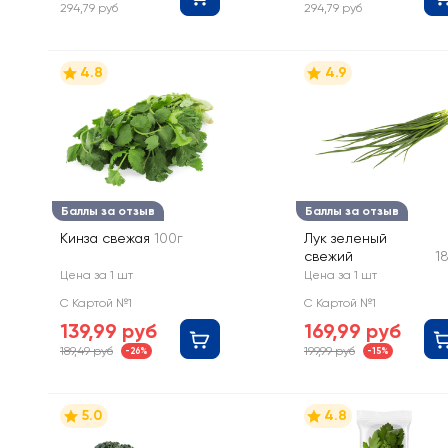
294,79 руб
294,79 руб
4.8
4.9
Баллы за отзыв
Баллы за отзыв
Кинза свежая
100г
Лук зеленый
свежий
1
Цена за 1 шт
Цена за 1 шт
С Картой №1
С Картой №1
139,99 руб
169,99 руб
189,49 руб
199,99 руб
-26%
-15%
5.0
4.8