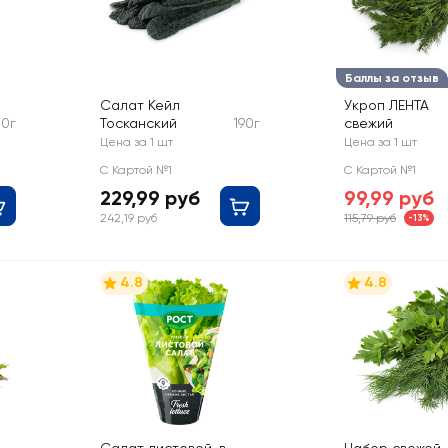
Баллы за отзыв
Салат Кейл
Укроп ЛЕНТА
00г
Тосканский
190г
свежий
Цена за 1 шт
Цена за 1 шт
С Картой №1
С Картой №1
229,99 руб
99,99 руб
242,19 руб
115,79 руб
-13%
4.8
4.8