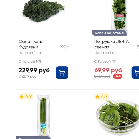
Баллы за отзыв
Салат Кейл
Петрушка ЛЕНТА
Кудрявый
190г
свежая
Цена за 1 шт
Цена за 1 шт
С Картой №1
С Картой №1
229,99 руб
69,99 руб
242,19 руб
84,29 руб
-16%
4.9
4.7