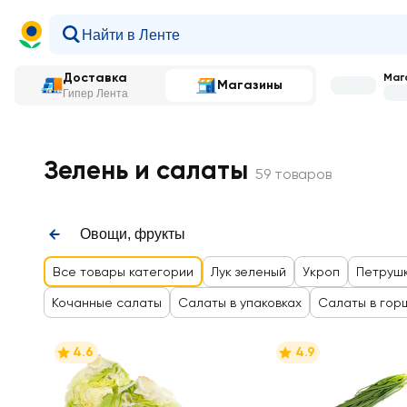
Доставка
Мага
Магазины
Гипер Лента
Главная
—
Каталог
—
Овощи, фрукты
—
Зелень и сал
Зелень и салаты
59 товаров
Овощи, фрукты
Все товары категории
Лук зеленый
Укроп
Петруш
Кочанные салаты
Салаты в упаковках
Салаты в гор
4.6
4.9