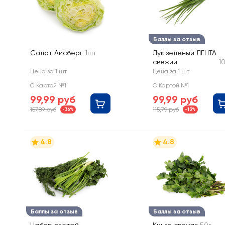
Баллы за отзыв
Салат Айсберг
1шт
Лук зеленый ЛЕНТА
свежий
1
Цена за 1 шт
Цена за 1 шт
С Картой №1
С Картой №1
99,99 руб
99,99 руб
157,89 руб
115,79 руб
-36%
-13%
4.8
4.8
Баллы за отзыв
Баллы за отзыв