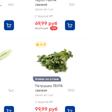
Укроп ЛЕНТА
40г
свежий
50г
Цена за 1 шт
С Картой №1
69,99 руб
84,29 руб
-16%
4.8
Баллы за отзыв
Петрушка ЛЕНТА
1шт
свежая
100г
Цена за 1 шт
С Картой №1
99,99 руб