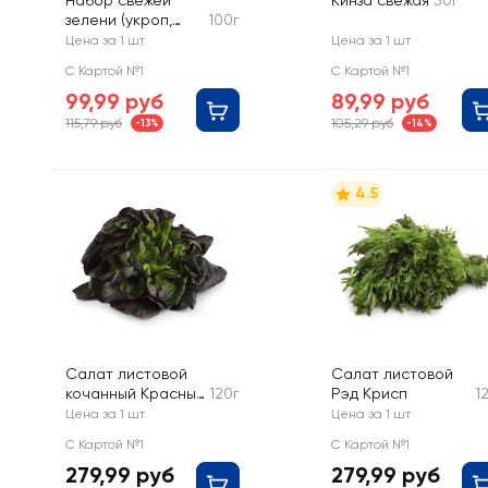
Набор свежей
Кинза свежая
50г
зелени (укроп,
100г
петрушка,
Цена за 1 шт
Цена за 1 шт
зеленый лук)
С Картой №1
С Картой №1
99,99 руб
89,99 руб
115,79 руб
105,29 руб
-13%
-14%
4.5
Салат листовой
Салат листовой
кочанный Красный
120г
Рэд Крисп
1
Бостон
Цена за 1 шт
Цена за 1 шт
С Картой №1
С Картой №1
279,99 руб
279,99 руб