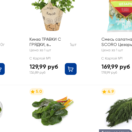
Кинза ТРАВКИ С
Смесь салатна
50г
ГРЯДКИ, в
1шт
SCORO Цезарь
горшочке
Цена за 1 шт
Цена за 1 шт
С Картой №1
С Картой №1
129,99 руб
169,99 руб
136,89 руб
178,99 руб
5.0
4.9