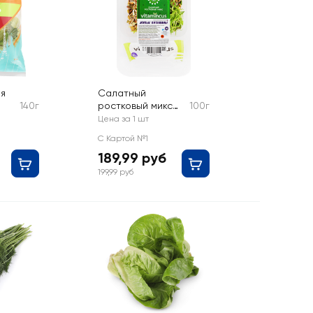
я
Салатный
140г
ростковый микс
100г
VITAMINCUS Живые
Цена за 1 шт
витамины
С Картой №1
189,99 руб
199,99 руб