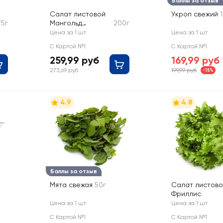
Баллы за отзыв
Салат листовой
Укроп свежий
75г
Мангольд
200г
радужный
Цена за 1 шт
Цена за 1 шт
С Картой №1
С Картой №1
259,99 руб
169,99 руб
273,69 руб
199,99 руб
-15%
4.9
4.8
Баллы за отзыв
г
Мята свежая
50г
Салат листово
Фриллис
Цена за 1 шт
Цена за 1 шт
С Картой №1
С Картой №1