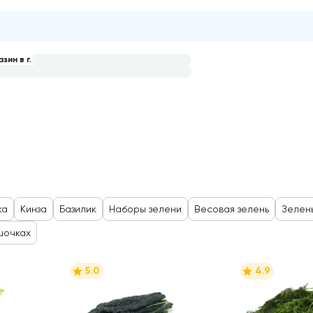
зин в г.
аты
ка
Кинза
Базилик
Наборы зелени
Весовая зелень
Зелен
шочках
5.0
4.9