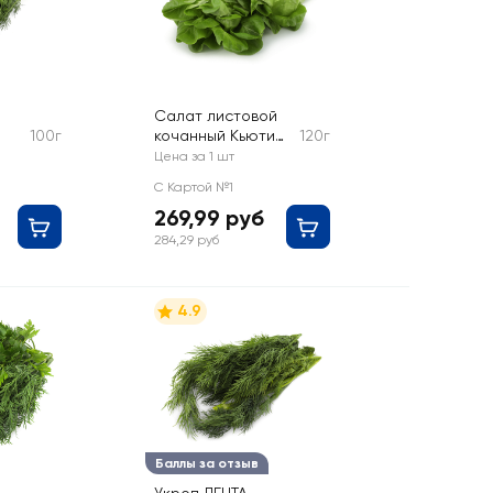
Салат листовой
100г
кочанный Кьюти
120г
Пай
Цена за 1 шт
С Картой №1
269,99 руб
284,29 руб
4.9
Баллы за отзыв