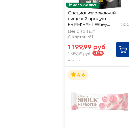
Много белка
Специализированный
пищевой продукт
PRIMEKRAFT Whey
500
Protein, со вкусом
Цена за 1 шт
молочный шоколад
С Картой №1
1 199,99 руб
-13%
1 389,49 руб
до 7 шт
4.6