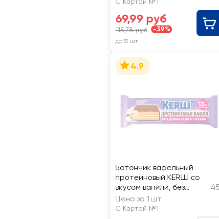
С Картой №1
69,99 руб
-39%
115,78 руб
до 51 шт
4.9
Батончик вафельный
протеиновый KERLLI со
вкусом ванили, без
45
сахара
Цена за 1 шт
С Картой №1