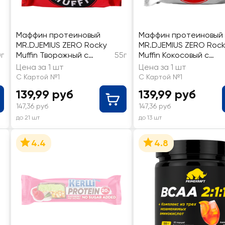
Маффин протеиновый
Маффин протеиновый
MR.DJEMIUS ZERO Rocky
MR.DJEMIUS ZERO Roc
г
Muffin Творожный с
55г
Muffin Кокосовый с
карамельной начинкой,
миндальной начинкой,
Цена за 1 шт
Цена за 1 шт
без сахара
без сахара
С Картой №1
С Картой №1
139,99 руб
139,99 руб
147,36 руб
147,36 руб
до 21 шт
до 13 шт
4.4
4.8