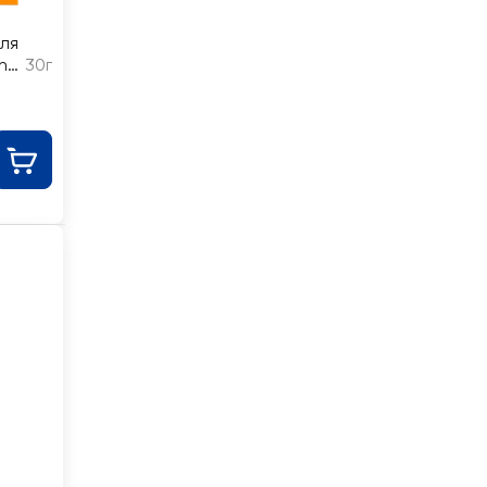
ля
n
30г