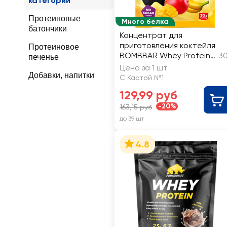
категории
Протеиновые
Много белка
батончики
Концентрат для
приготовления коктейля
Протеиновое
BOMBBAR Whey Protein
30
печенье
Банан–манго, сухой
Цена за 1 шт
Добавки, напитки
С Картой №1
129,99 руб
-20%
163,15 руб
до 39 шт
4.8