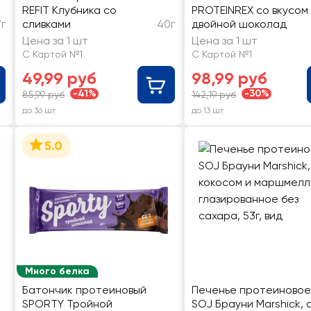
REFIT Клубника со
PROTEINREX со вкусом
г
сливками
40г
двойной шоколад
Цена за 1 шт
Цена за 1 шт
С Картой №1
С Картой №1
49,99 руб
98,99 руб
-41%
-30%
85,99 руб
142,19 руб
до 36 шт
до 13 шт
5.0
Много белка
Батончик протеиновый
Печенье протеиновое
SPORTY Тройной
SOJ Брауни Marshick, 