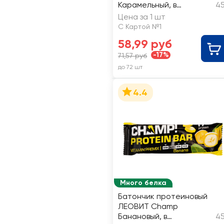
Карамельный, в
45
шоколадной глазури
Цена за 1 шт
С Картой №1
58,99 руб
-17%
71,57 руб
до 72 шт
4.4
Много белка
Батончик протеиновый
ЛЕОВИТ Champ
Банановый, в
45