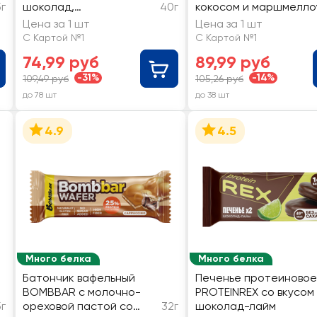
г
шоколад,
40г
кокосом и маршмелло
глазированный
глазированное без
Цена за 1 шт
Цена за 1 шт
сахара
С Картой №1
С Картой №1
74,99 руб
89,99 руб
-31%
-14%
109,49 руб
105,26 руб
до 78 шт
до 38 шт
4.9
4.5
Много белка
Много белка
Батончик вафельный
Печенье протеиновое
BOMBBAR с молочно-
PROTEINREX со вкусом
г
ореховой пастой со
32г
шоколад-лайм