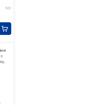
50г
с