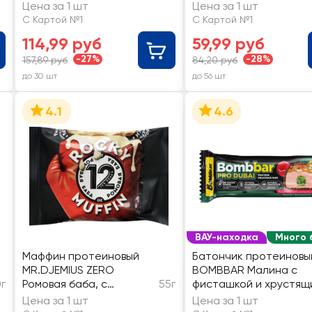
вкусом капучино
Цена за 1 шт
Цена за 1 шт
С Картой №1
С Картой №1
114,99 руб
59,99 руб
-27%
-28%
157,89 руб
84,20 руб
до 30 шт
до 56 шт
4.1
4.6
ВАУ-находка
Много 
Маффин протеиновый
Батончик протеиновы
MR.DJEMIUS ZERO
BOMBBAR Малина с
г
Ромовая баба, с
55г
фисташкой и хрустящ
миндальной мукой, без
тестом, глазированны
Цена за 1 шт
Цена за 1 шт
сахара