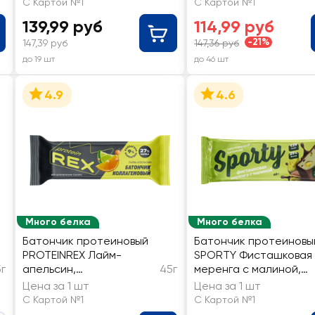
С Картой №1
С Картой №1
139,99 руб
114,99 руб
-21%
147,39 руб
147,36 руб
до 19 шт
до 46 шт
4.9
4.6
Много белка
Много белка
Батончик протеиновый
Батончик протеиновы
PROTEINREX Лайм-
SPORTY Фисташковая
г
апельсин,
45г
меренга с малиной,
глазированный
глазированный
Цена за 1 шт
Цена за 1 шт
С Картой №1
С Картой №1