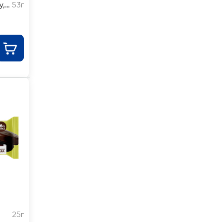
у,
53г
25г