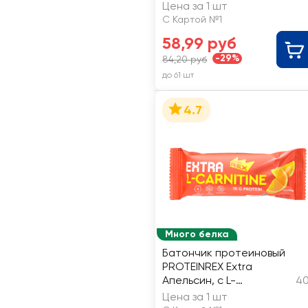
шоколадной глазури
Цена за 1 шт
С Картой №1
58,99 руб
-29%
84,20 руб
до 61 шт
4.7
Много белка
Батончик протеиновый
PROTEINREX Extra
Апельсин, с L-
40
карнитином
Цена за 1 шт