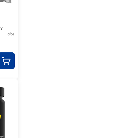
ky
55г