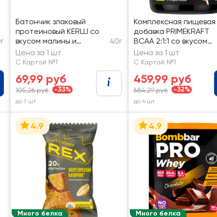
Батончик злаковый
Комплексная пищевая
протеиновый KERLLI со
добавка PRIMEKRAFT
г
вкусом малины и
40г
BCAA 2:1:1 со вкусом
фисташки, без сахара
апельсиновый спритц
Цена за 1 шт
Цена за 1 шт
С Картой №1
С Картой №1
69,99 руб
459,99 руб
-33%
-32%
105,26 руб
684,29 руб
до 7 шт
до 4 шт
4.9
4.9
Много белка
Много белка