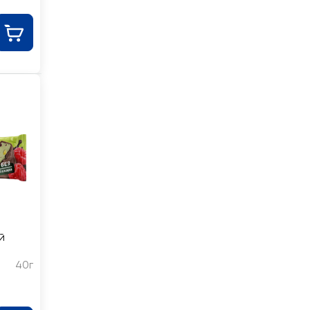
й
40г