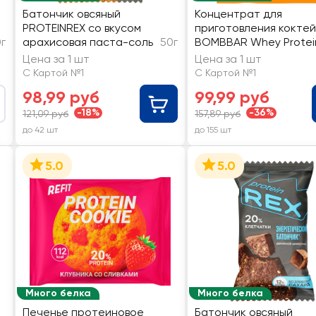
Батончик овсяный
Концентрат для
PROTEINREX со вкусом
приготовления коктей
г
арахисовая паста-соль
50г
BOMBBAR Whey Protei
Шоколадный, сухой
Цена за 1 шт
Цена за 1 шт
С Картой №1
С Картой №1
98,99 руб
99,99 руб
-18%
-36%
121,09 руб
157,89 руб
до 42 шт
до 155 шт
5.0
5.0
Много белка
Много белка
Печенье протеиновое
Батончик овсяный