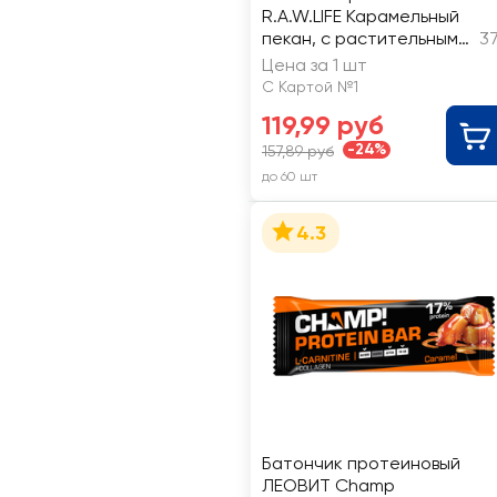
R.A.W.LIFE Карамельный
пекан, с растительным
37
протеином, без сахара
Цена за 1 шт
С Картой №1
119,99 руб
-24%
157,89 руб
до 60 шт
4.3
Батончик протеиновый
ЛЕОВИТ Champ