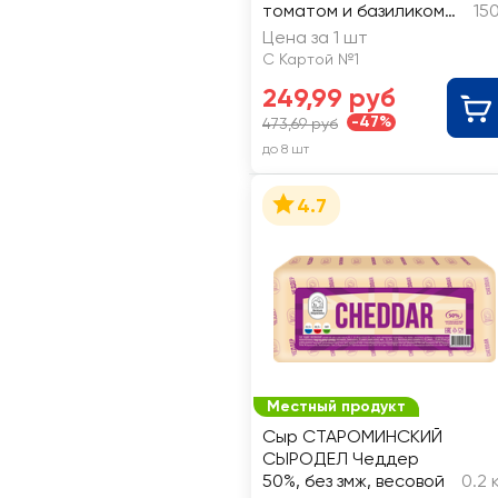
томатом и базиликом
15
30%, без змж
Цена за 1 шт
С Картой №1
249,99 руб
-47%
473,69 руб
до 8 шт
4.7
Местный продукт
Сыр СТАРОМИНСКИЙ
СЫРОДЕЛ Чеддер
50%, без змж, весовой
0.2 