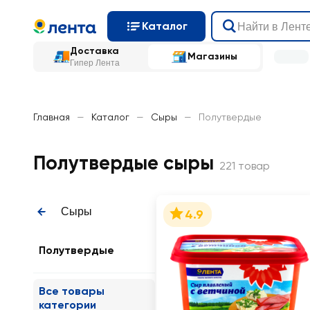
Каталог
Доставка
Магазины
Гипер Лента
Главная
—
Каталог
—
Сыры
—
Полутвердые
Полутвердые сыры
221 товар
Сыры
4.9
Полутвердые
Все товары
категории