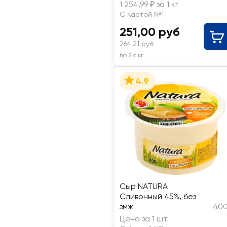
1 254,99 ₽ за 1 кг
С Картой №1
251,00 руб
264,21 руб
до 2.6 кг
4.9
Сыр NATURA
Сливочный 45%, без
змж
400
Цена за 1 шт