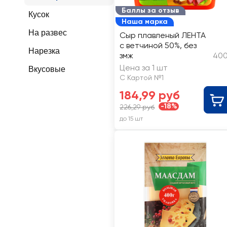
Баллы за отзыв
Кусок
Наша марка
На развес
Сыр плавленый ЛЕНТА
с ветчиной 50%, без
Нарезка
змж
400
Цена за 1 шт
Вкусовые
С Картой №1
184,99 руб
-18%
226,29 руб
до 15 шт