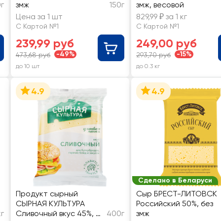
0г
змж
150г
змж, весовой
Цена за 1 шт
829,99 ₽ за 1 кг
С Картой №1
С Картой №1
239,99 руб
249,00 руб
-49%
-15%
473,68 руб
293,70 руб
до 10 шт
до 0.3 кг
4.9
4.9
Сделано в Беларуси
Продукт сырный
Сыр БРЕСТ-ЛИТОВСК
СЫРНАЯ КУЛЬТУРА
Российский 50%, без
кг
Сливочный вкус 45%, с
400г
змж