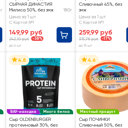
СЫРНАЯ ДИНАСТИЯ
Сливочный 45%, без
кг
Милиса 50%, без змж
180г
змж
Цена за 1 шт
Цена за 1 шт
С Картой №1
С Картой №1
149,99 руб
259,99 руб
-38%
-17%
242,10 руб
315,78 руб
до 6 шт
до 15 шт
4.8
4.6
ВАУ-находка
Много белка
Местный продукт
Сыр OLDENBURGER
Сыр ПОЧИНКИ
протеиновый 30%, без
Сливочный 50%, без