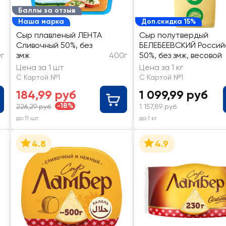
Баллы за отзыв
Наша марка
Доп.скидка 15%
Сыр плавленый ЛЕНТА
Сыр полутвердый
Сливочный 50%, без
БЕЛЕБЕЕВСКИЙ Россий
г
змж
400г
50%, без змж, весовой
Цена за 1 шт
Цена за 1 кг
С Картой №1
С Картой №1
184,99 руб
1 099,99 руб
-18%
226,29 руб
1 157,89 руб
до 11 шт
до 1 кг
4.8
4.9