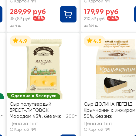
С Картой №1
С Картой №1
289,99 руб
179,99 руб
-18%
-14%
357,89 руб
210,59 руб
до 4 шт
до 164 шт
4.9
4.5
Сделано в Беларуси
Сыр полутвердый
Сыр ДОЛИНА ЛЕГЕНД
БРЕСТ-ЛИТОВСК
Крымчанин с инжиром
0г
Маасдам 45%, без змж
200г
50%, без змж
Цена за 1 шт
Цена за 1 шт
С Картой №1
С Картой №1