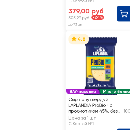
С Картой №1
379,00 руб
-24%
505,29 руб
до 73 шт
4.8
ВАУ-находка
Много белка
Сыр полутвердый
LAPLANDIA ProBio+ с
пробиотиком 45%, без
18
змж
Цена за 1 шт
С Картой №1