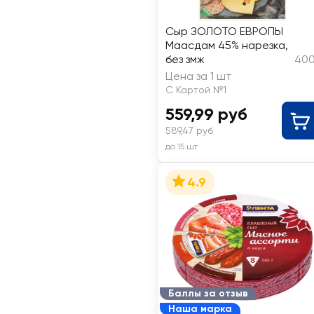
Сыр ЗОЛОТО ЕВРОПЫ
Маасдам 45% нарезка,
без змж
400
Цена за 1 шт
С Картой №1
559,99 руб
589,47 руб
до 15 шт
4.9
Баллы за отзыв
Наша марка