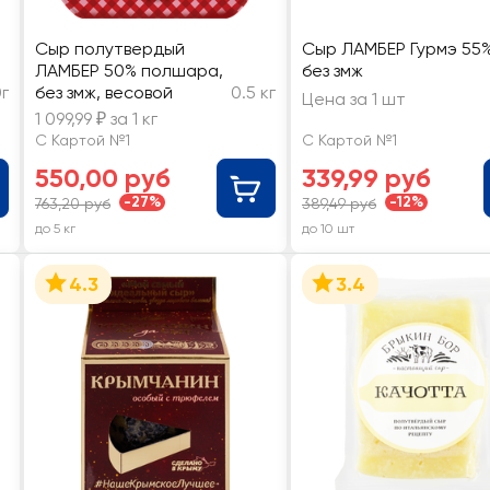
Сыр полутвердый
Сыр ЛАМБЕР Гурмэ 55%
ЛАМБЕР 50% полшара,
без змж
г
без змж, весовой
0.5 кг
Цена за 1 шт
1 099,99 ₽ за 1 кг
С Картой №1
С Картой №1
550,00 руб
339,99 руб
-27%
-12%
763,20 руб
389,49 руб
до 5 кг
до 10 шт
4.3
3.4