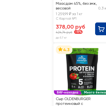
Маасдам 45%, без змж,
весовой
0.3 
1 259,99 ₽ за 1 кг
С Картой №1
378,00 руб
-11%
424,74 руб
до 5.7 кг
4.3
ВАУ-находка
Много белка
Сыр OLDENBURGER
протеиновый с