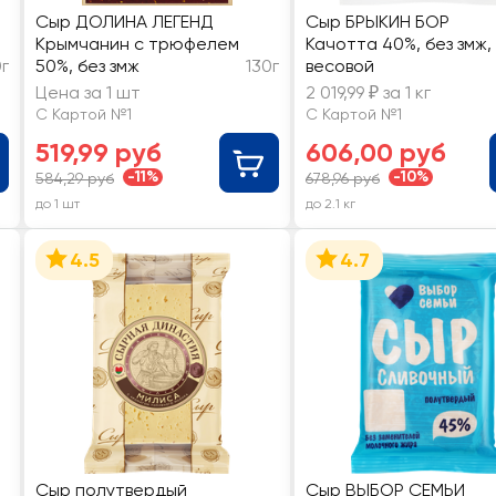
Сыр ДОЛИНА ЛЕГЕНД
Сыр БРЫКИН БОР
Крымчанин с трюфелем
Качотта 40%, без змж,
0г
50%, без змж
130г
весовой
Цена за 1 шт
2 019,99 ₽ за 1 кг
С Картой №1
С Картой №1
519,99 руб
606,00 руб
-11%
-10%
584,29 руб
678,96 руб
до 1 шт
до 2.1 кг
4.5
4.7
Сыр полутвердый
Сыр ВЫБОР СЕМЬИ