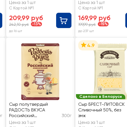
змж
Цена за 1 шт
Цена за 1 шт
С Картой №1
С Картой №1
209,99 руб
169,99 руб
-13%
-15%
242,10 руб
199,99 руб
до 16 шт
до 237 шт
4.9
Сделано в Беларуси
Сыр полутвердый
Сыр БРЕСТ-ЛИТОВСК
РАДОСТЬ ВКУСА
Сливочный 50%, без
г
Российский
300г
змж
классический 40%, без
Цена за 1 шт
Цена за 1 шт
змж