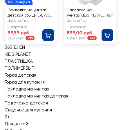
Наша марка
Накладка на унитаз
Накладка на
детская 365 ДНЕЙ, Арт.
унитаз KIDS PLANET
1шт
24-18с
серый/темно-
Цена за 1 шт
Цена за 1 шт
серый, с 18
С Картой №1
С Картой №1
месяцев
99,99 руб
899,00 руб
136,83 руб
1 051,58 руб
-26%
-14%
365 ДНЕЙ
KIDS PLANET
ПЛАСТИШКА
ПОЛИМЕРБЫТ
Горка детская
Горка для купания
Накладка на унитаз
Накладка на унитаз детская
Подставка детская
Сиденье для купания
2+
Для детей