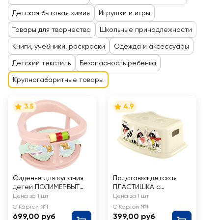
Детская бытовая химия
Игрушки и игры
Товары для творчества
Школьные принадлежности
Книги, учебники, раскраски
Одежда и аксессуары
Детский текстиль
Безопасность ребенка
Крупногабаритные товары
3.5
4.9
Сиденье для купания
Подставка детская
детей ПОЛИМЕРБЫТ
ПЛАСТИШКА с
Giraffix на присосках,
декором, в
Цена за 1 шт
Цена за 1 шт
в ассортименте
ассортименте, Арт.
С Картой №1
С Картой №1
43131650700
699,00 руб
399,00 руб