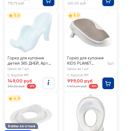
735,79 руб
420,00 руб
5.0
5.0
Горка для купания
Горка для купания
детей 365 ДНЕЙ, Арт.
KIDS PLANET
1шт
24-16С
белый/темно-
Цена за 1 шт
Цена за 1 шт
серый
С Картой №1
С Картой №1
149,00 руб
999,00 руб
210,52 руб
1 472,64 руб
-29%
-32%
4.8
Баллы за отзыв