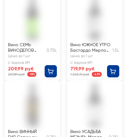
Вино СЕМЬ
Вино ЮЖНОЕ УТРО
ВИНОДЕЛОВ
0.75L
Бастардо Мерло
1.5L
Шардоне белое
ординарное
Цена за 1 шт
Цена за 1 шт
сухое
красное
С Картой №1
С Картой №1
полусладкое
209,99 руб
719,99 руб
257,89 руб
1 263,15 руб
-18%
-43%
Вино ВИННЫЙ
Вино УСАДЬБА