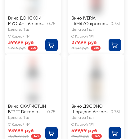
Вино ДОНСКОЙ
Вино IVERIA
МУСТАНГ белое
0.75L
LAMAZO красное
0.75L
полусладкое
полусладкое
Цена за 1 шт
Цена за 1 шт
С Картой №1
С Картой №1
399,99 руб
279,99 руб
536,89 руб
389,47 руб
-25%
-28%
Вино СКАЛИСТЫЙ
Вино ДЭСОНО
БЕРЕГ Ветер в
0.75L
Шардоне белое
0.75L
травах
сухое
Цена за 1 шт
Цена за 1 шт
Российское
С Картой №1
С Картой №1
красное сухое
939,99 руб
599,99 руб
1 094,79 руб
794,79 руб
-14%
-24%