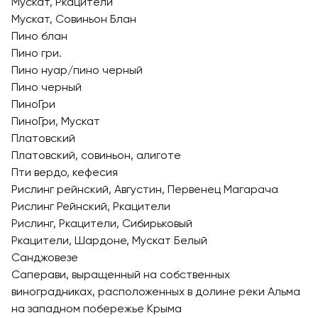
Мускат, Ркацители
Мускат, Совиньон Блан
Пино блан
Пино гри.
Пино нуар/пино черный
Пино черный
ПиноГри
ПиноГри, Мускат
Платовский
Платовский, совиньон, алиготе
Пти вердо, кефесия
Рислинг рейнский, Августин, Первенец Магарача
Рислинг Рейнский, Ркацители
Рислинг, Ркацители, Сибирьковый
Ркацители, Шардоне, Мускат Белый
Санджовезе
Саперави, выращенный на собственных
виноградниках, расположенных в долине реки Альма
на западном побережье Крыма