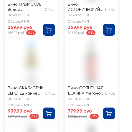
Вино КРЫМСКОЕ
Вино
белое
0.75L
ИСТОРИЧЕСКИЙ
0.75L
полусладкое
КРЫМ Бианка-
Цена за 1 шт
Цена за 1 шт
Шардоне белое
С Картой №1
С Картой №1
сухое
269,99 руб
369,99 руб
389,47 руб
547,36 руб
-30%
-32%
Вино СКАЛИСТЫЙ
Вино СОЛНЕЧНАЯ
БЕРЕГ Дыхание
0.75L
ДОЛИНА Меганом
0.75L
волн Российское
Крым Российское
Цена за 1 шт
Цена за 1 шт
белое сухое
красное сухое
С Картой №1
С Картой №1
939,99 руб
779,99 руб
1 094,79 руб
1 052,63 руб
-14%
-25%