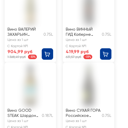
Вино ВАЛЕРИЙ
Вино ВИННЫЙ
ЗАХАРЬИН
0.75L
ГИД Каберне
0.75L
Российское
красное
Цена за 1 шт
Цена за 1 шт
Рислинг Крым
полусладкое
С Картой №1
С Картой №1
белое сухое
904,99 руб
419,99 руб
1 368,49 руб
631,57 руб
-33%
-33%
Вино GOOD
Вино СУХАЯ ГОРА
STEAK Шардоне
0.187L
Российское
0.75L
Кубань
Совиньон Блан
Цена за 1 шт
Цена за 1 шт
Российское
Шардоне белое
С Картой №1
С Картой №1