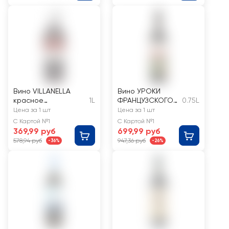
Вино VILLANELLA
Вино УРОКИ
красное
1L
ФРАНЦУЗСКОГО
0.75L
полусладкое
Российское
Цена за 1 шт
Цена за 1 шт
Кубань Каберне
С Картой №1
С Картой №1
Фран красное
369,99 руб
699,99 руб
сухое
578,94 руб
947,36 руб
-36%
-26%