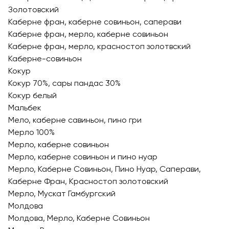
Золотовский
Каберне фран, каберне совиньон, саперави
Каберне фран, мерло, каберне совиньон
Каберне фран, мерло, красностоп золотвский
Каберне-совиньон
Кокур
Кокур 70%, сары пандас 30%
Кокур белый
Мальбек
Мело, каберне савиньон, пино гри
Мерло 100%
Мерло, каберне совиньон
Мерло, каберне совиньон и пино нуар
Мерло, Каберне Совиньон, Пино Нуар, Саперави,
Каберне Фран, Красностоп золотовский
Мерло, Мускат Гамбургский
Молдова
Молдова, Мерло, Каберне Совиньон