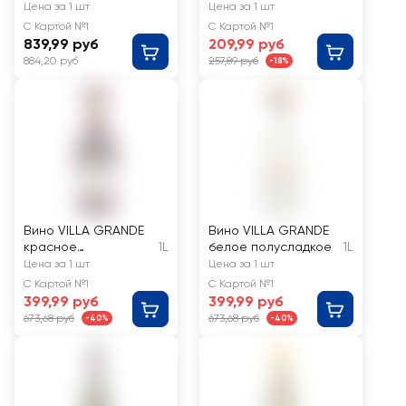
белое
красное сухое
Цена за 1 шт
Цена за 1 шт
полусладкое
С Картой №1
С Картой №1
839,99 руб
209,99 руб
884,20 руб
257,89 руб
-18%
Вино VILLA GRANDE
Вино VILLA GRANDE
красное
1L
белое полусладкое
1L
полусладкое
Цена за 1 шт
Цена за 1 шт
С Картой №1
С Картой №1
399,99 руб
399,99 руб
673,68 руб
673,68 руб
-40%
-40%