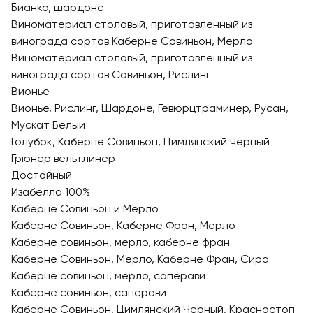
Бианко, шардоне
Виноматериал столовый, приготовленный из
винограда сортов Каберне Совиньон, Мерло
Виноматериал столовый, приготовленный из
винограда сортов Совиньон, Рислинг
Вионье
Вионье, Рислинг, Шардоне, Гевюрцтраминер, Русан,
Мускат Белый
Голубок, Каберне Совиньон, Цимлянский черный
Грюнер вельтлинер
Достойный
Изабелла 100%
Каберне Совиньон и Мерло
Каберне Совиньон, Каберне Фран, Мерло
Каберне совиньон, мерло, каберне фран
Каберне Совиньон, Мерло, Каберне Фран, Сира
Каберне совиньон, мерло, саперави
Каберне совиньон, саперави
Каберне Совиньон, Цимлянский Черный, Красностоп