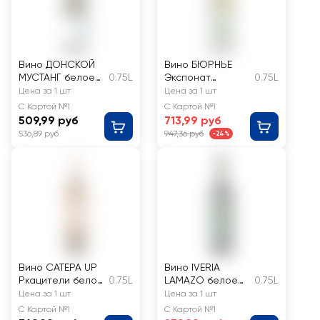
Вино ДОНСКОЙ
Вино БЮРНЬЕ
МУСТАНГ белое
0.75L
Экспонат
0.75L
сухое
Российское
Цена за 1 шт
Цена за 1 шт
Кубань белое
С Картой №1
С Картой №1
сухое
509,99 руб
713,99 руб
536,89 руб
947,36 руб
-24%
Вино САТЕРА UP
Вино IVERIA
Ркацители белое
0.75L
LAMAZO белое
0.75L
сухое
сухое
Цена за 1 шт
Цена за 1 шт
С Картой №1
С Картой №1