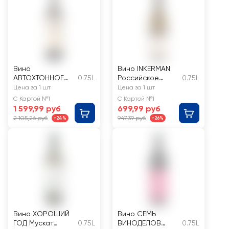
Вино
Вино INKERMAN
АВТОХТОННОЕ
0.75L
Российское
0.75L
Крыма от В.
Кокур Белый
Цена за 1 шт
Цена за 1 шт
Захарьина
Крым белое
С Картой №1
С Картой №1
Бастардо
сухое
1 599,99 руб
699,99 руб
Кефессия
2 105,26 руб
947,39 руб
-24%
-26%
красное сухое
Вино ХОРОШИЙ
Вино СЕМЬ
ГОД Мускат
0.75L
ВИНОДЕЛОВ
0.75L