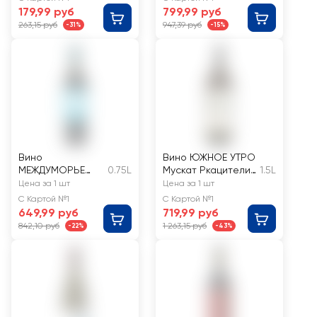
белое сухое
сухое
179,99 руб
799,99 руб
263,15 руб
947,39 руб
-31%
-15%
Вино
Вино ЮЖНОЕ УТРО
МЕЖДУМОРЬЕ
0.75L
Мускат Ркацители
1.5L
Российское Кабе
ординарное белое
Цена за 1 шт
Цена за 1 шт
рне Совиньон
полусладкое
С Картой №1
С Картой №1
красное сухое
649,99 руб
719,99 руб
842,10 руб
1 263,15 руб
-22%
-43%