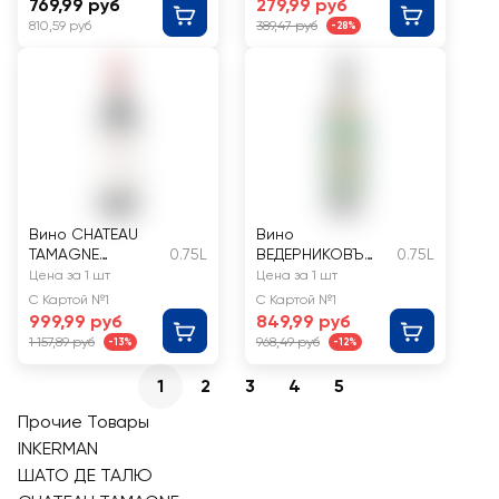
769,99 руб
279,99 руб
810,59 руб
389,47 руб
-28%
Вино CHATEAU
Вино
TAMAGNE
0.75L
ВЕДЕРНИКОВЪ
0.75L
Российское
Винодельня
Цена за 1 шт
Цена за 1 шт
Синьятюр
Ассамбляж
С Картой №1
С Картой №1
Каберне
Долина Дона
999,99 руб
849,99 руб
выдержанное
белое сухое
1 157,89 руб
968,49 руб
-13%
-12%
красное сухое
1
2
3
4
5
Прочие Товары
INKERMAN
ШАТО ДЕ ТАЛЮ