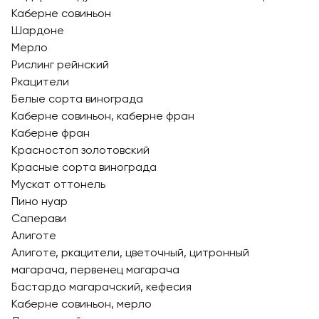
Каберне совиньон
Шардоне
Мерло
Рислинг рейнский
Ркацители
Белые сорта винограда
Каберне совиньон, каберне фран
Каберне фран
Красностоп золотовский
Красные сорта винограда
Мускат оттонель
Пино нуар
Саперави
Алиготе
Алиготе, ркацители, цветочный, цитронный
магарача, первенец магарача
Бастардо магарачский, кефесия
Каберне совиньон, мерло