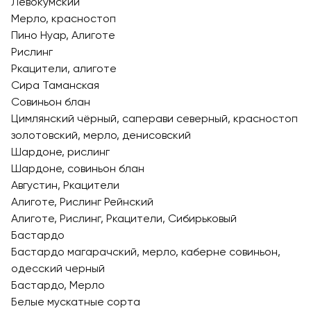
Левокумский
Мерло, красностоп
Пино Нуар, Алиготе
Рислинг
Ркацители, алиготе
Сира Таманская
Совиньон блан
Цимлянский чёрный, саперави северный, красностоп
золотовский, мерло, денисовский
Шардоне, рислинг
Шардоне, совиньон блан
Августин, Ркацители
Алиготе, Рислинг Рейнский
Алиготе, Рислинг, Ркацители, Сибирьковый
Бастардо
Бастардо магарачский, мерло, каберне совиньон,
одесский черный
Бастардо, Мерло
Белые мускатные сорта