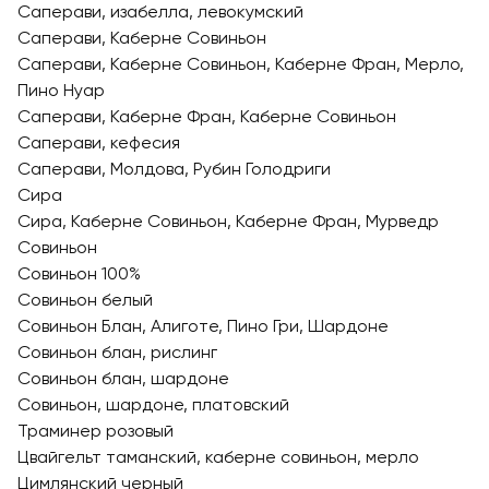
Саперави, изабелла, левокумский
Саперави, Каберне Совиньон
Саперави, Каберне Совиньон, Каберне Фран, Мерло,
Пино Нуар
Саперави, Каберне Фран, Каберне Совиньон
Саперави, кефесия
Саперави, Молдова, Рубин Голодриги
Сира
Сира, Каберне Совиньон, Каберне Фран, Мурведр
Совиньон
Совиньон 100%
Совиньон белый
Совиньон Блан, Алиготе, Пино Гри, Шардоне
Совиньон блан, рислинг
Совиньон блан, шардоне
Совиньон, шардоне, платовский
Траминер розовый
Цвайгельт таманский, каберне совиньон, мерло
Цимлянский черный