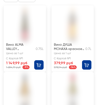
Вино ALMA
Вино ДУША
VALLEY
0.75L
МОНАХА красное
0.7L
Российское
полусладкое
Цена за 1 шт
Цена за 1 шт
Рислинг белое
С Картой №1
С Картой №1
полусухое
1 149,99 руб
379,99 руб
1 684,19 руб
578,94 руб
-31%
-34%