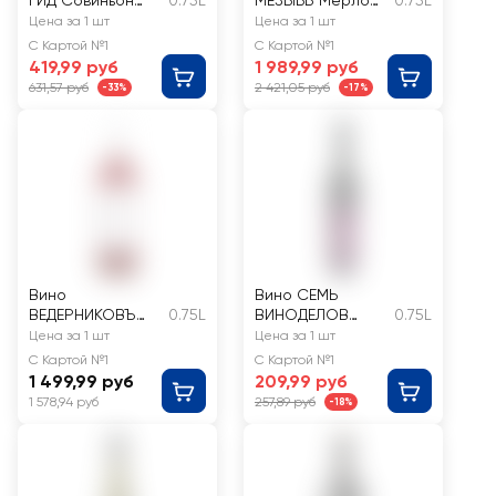
ГИД Совиньон
0.75L
МЕЗЫБЬ Мерло
0.75L
белое
Кубань Геленджик
Цена за 1 шт
Цена за 1 шт
полусладкое
красное сухое
С Картой №1
С Картой №1
419,99 руб
1 989,99 руб
631,57 руб
2 421,05 руб
-33%
-17%
Вино
Вино СЕМЬ
ВЕДЕРНИКОВЪ
0.75L
ВИНОДЕЛОВ
0.75L
Красностоп Розе
красное
Цена за 1 шт
Цена за 1 шт
Долина Дона
полусладкое
С Картой №1
С Картой №1
Российское
1 499,99 руб
209,99 руб
розовое сухое
1 578,94 руб
257,89 руб
-18%