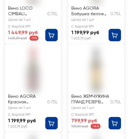
Вино LOCO
Вино AGORA
CIMBALI
0.75L
Бабушка белое
0.75L
Российское Пино
сухое
Цена за 1 шт
Цена за 1 шт
Блан белое
С Картой №1
С Картой №1
сухое
1 449,99 руб
1 199,99 руб
1 631,59 руб
1 263,19 руб
-11%
Вино AGORA
Вино ЖЕМЧУЖИНА
Красная
0.75L
ГРАНД РЕЗЕРВ
0.75L
Шапочка
марочное белое
Цена за 1 шт
Цена за 1 шт
красное сухое
сухое
С Картой №1
С Картой №1
1 199,99 руб
799,99 руб
1 263,19 руб
931,59 руб
-14%