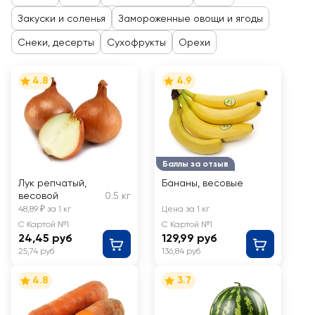
Закуски и соленья
Замороженные овощи и ягоды
Снеки, десерты
Сухофрукты
Орехи
4.8
4.9
Баллы за отзыв
Лук репчатый,
Бананы, весовые
весовой
0.5 кг
48,89 ₽ за 1 кг
Цена за 1 кг
С Картой №1
С Картой №1
24,45 руб
129,99 руб
25,74 руб
136,84 руб
4.8
3.7