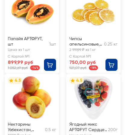
Папайя АРТФРУТ,
Чипсы
шт
1шт
апельсиновые,
0.25 кг
весовые
Цена за 1 шт
2 999,99 ₽ за 1 кг
С Картой №1
С Картой №1
899,99 руб
750,00 руб
1 052,69 руб
921,07 руб
-14%
-18%
4.5
4.5
Нектарины
Ягодный микс
Узбекистан,
0.5 кг
АРТФРУТ Сердце,
200г