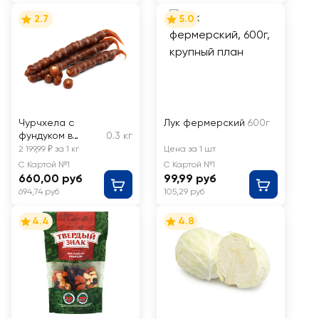
2.7
5.0
Чурчхела с
Лук фермерский
600г
фундуком в
0.3 кг
виноградном
2 199,99 ₽ за 1 кг
Цена за 1 шт
соке, весовая
С Картой №1
С Картой №1
660,00 руб
99,99 руб
694,74 руб
105,29 руб
4.4
4.8