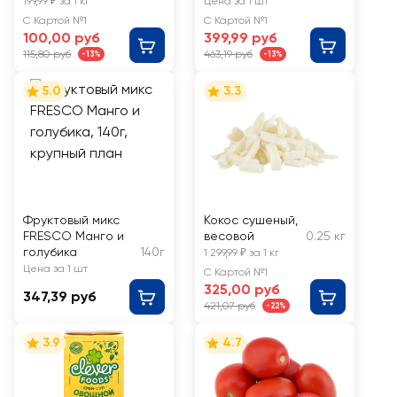
весовые
голубика и
199,99 ₽ за 1 кг
Цена за 1 шт
клубника
С Картой №1
С Картой №1
100,00 руб
399,99 руб
115,80 руб
463,19 руб
-13%
-13%
5.0
3.3
Фруктовый микс
Кокос сушеный,
FRESCO Манго и
весовой
0.25 кг
голубика
140г
1 299,99 ₽ за 1 кг
Цена за 1 шт
С Картой №1
325,00 руб
347,39 руб
421,07 руб
-22%
3.9
4.7