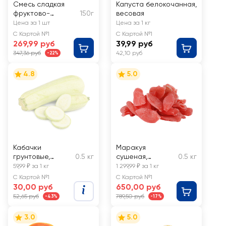
Смесь сладкая
Капуста белокочанная,
фруктово-
150г
весовая
ореховая
Цена за 1 шт
Цена за 1 кг
ТВЕРДЫЙ ЗНАК
С Картой №1
С Картой №1
Полезный перекус
269,99 руб
39,99 руб
347,36 руб
42,10 руб
-22%
4.8
5.0
Кабачки
Маракуя
грунтовые,
0.5 кг
сушеная,
0.5 кг
весовые
весовая
59,99 ₽ за 1 кг
1 299,99 ₽ за 1 кг
С Картой №1
С Картой №1
30,00 руб
650,00 руб
52,65 руб
789,50 руб
-43%
-17%
3.0
5.0