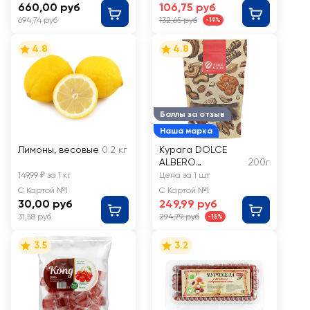
660,00 руб
106,75 руб
694,74 руб
132,65 руб
-19%
4.8
4.8
Баллы за отзыв
Наша марка
Лимоны, весовые
0.2 кг
Курага DOLCE
ALBERO
200г
натуральная без
149,99 ₽ за 1 кг
Цена за 1 шт
косточки
С Картой №1
С Картой №1
30,00 руб
249,99 руб
31,58 руб
294,79 руб
-15%
3.5
3.2