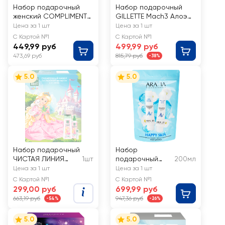
Набор подарочный
Набор подарочный
женский COMPLIMENT
GILLETTE Mach3 Алоэ
Delicious Beauty
для чувствительной
Цена за 1 шт
Цена за 1 шт
Shake Малиновый
кожи Бритва для
С Картой №1
С Картой №1
смузи Пена для ванны,
бритья+Гель для
449,99 руб
499,99 руб
250мл+мочалка
бритья, 75мл
473,69 руб
815,79 руб
-38%
5.0
5.0
Набор подарочный
Набор
ЧИСТАЯ ЛИНИЯ
1шт
подарочный
200мл
Уход для
ARAVIA
Цена за 1 шт
Цена за 1 шт
маленькой
LABORATORIES
С Картой №1
С Картой №1
принцессы
Happy skin для
299,00 руб
699,99 руб
лица
663,19 руб
947,36 руб
-54%
-26%
5.0
5.0