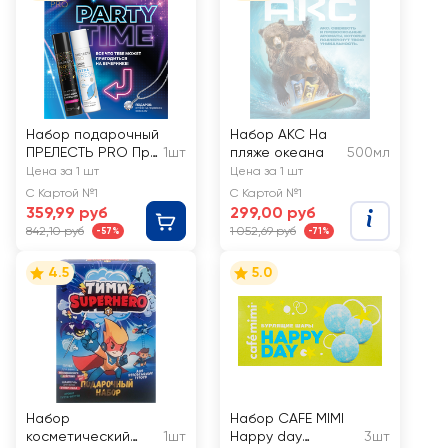
Набор подарочный
Набор AKC На
ПРЕЛЕСТЬ PRO Про
1шт
пляже океана
500мл
Party Time
Цена за 1 шт
Цена за 1 шт
С Картой №1
С Картой №1
359,99 руб
299,00 руб
842,10 руб
1 052,69 руб
-57%
-71%
4.5
5.0
Набор
Набор CAFE MIMI
косметический
1шт
Happy day
3шт