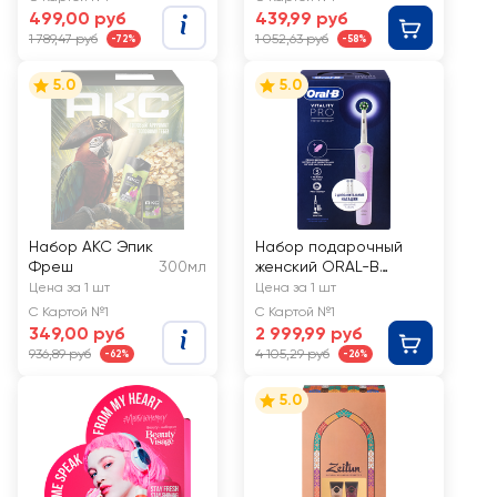
Шампунь,
499,00 руб
439,99 руб
250мл+Пенка-мусс
1 789,47 руб
1 052,63 руб
-72%
-58%
5.0
5.0
Набор AKC Эпик
Набор подарочный
Фреш
300мл
женский ORAL-B
Зубная щетка
Цена за 1 шт
Цена за 1 шт
электрическая Vitality
С Картой №1
С Картой №1
Pro D103.413.3 тип
349,00 руб
2 999,99 руб
3708+Насадка для
936,89 руб
4 105,29 руб
-62%
-26%
электрической щетки
Sensitive Clean EB60
5.0