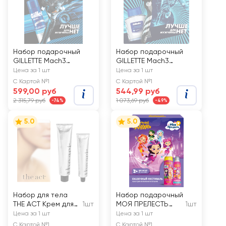
Набор подарочный
Набор подарочный
GILLETTE Mach3
GILLETTE Mach3
ProGlide Flexball
Бритва с 1 сменной
Цена за 1 шт
Цена за 1 шт
Бритва и гель для
кассетой+Лосьон
С Картой №1
С Картой №1
бритья увлажняющий
после бритья GILLETTE
599,00 руб
544,99 руб
Масло какао, 200мл
Arctic Ice, 50мл
2 315,79 руб
1 073,69 руб
-74%
-49%
5.0
5.0
Набор для тела
Набор подарочный
THE ACT Крем для
1шт
МОЯ ПРЕЛЕСТЬ
1шт
рук+Крем для ног
Сказочный
Цена за 1 шт
Цена за 1 шт
фестиваль
С Картой №1
С Картой №1