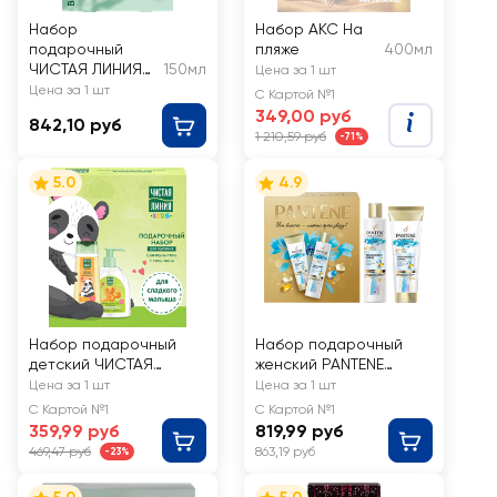
Набор
Набор AKC На
подарочный
пляже
400мл
ЧИСТАЯ ЛИНИЯ
150мл
Цена за 1 шт
Bestseller
Цена за 1 шт
С Картой №1
349,00 руб
842,10 руб
1 210,59 руб
-71%
5.0
4.9
Набор подарочный
Набор подарочный
детский ЧИСТАЯ
женский PANTENE
ЛИНИЯ Шампунь-гель
Шампунь для волос
Цена за 1 шт
Цена за 1 шт
для купания,
Pro-V Miracles,
С Картой №1
С Картой №1
520мл+Гель-пена для
250мл+Бальзам для
359,99 руб
819,99 руб
душа 2в1, 250мл
волос Hydra, 160мл
469,47 руб
863,19 руб
-23%