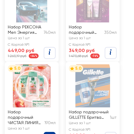
Набор РЕКСОНА
Набор
Men Энергия
740мл
подарочный
350мл
уверенности
РЕКСОНА Wow
Цена за 1 шт
Цена за 1 шт
С Картой №1
С Картой №1
449,00 руб
349,00 руб
1 263,19 руб
1 473,68 руб
-64%
-76%
5.0
5.0
Набор
Набор подарочный
подарочный
GILLETTE Бритва
1шт
ЧИСТАЯ ЛИНИЯ
190мл
Fusion c 1 сменной
Цена за 1 шт
Peach boom
кассетой+Лосьон
Цена за 1 шт
С Картой №1
Освежающий