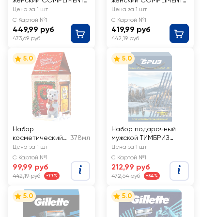
женский COMPLIMENT
женский COMPLIMENT
Delicious Beauty
Sweet delight №1360
Цена за 1 шт
Цена за 1 шт
Shake Апельсиновый
Гель для душа,
С Картой №1
С Картой №1
фреш Гель для душа,
250мл+мочалка
449,99 руб
419,99 руб
250мл+мочалка
473,69 руб
442,19 руб
5.0
5.0
Набор
Набор подарочный
косметический
378мл
мужской ТИМБРИЗ
ФИТОКОСМЕТИК
Настроение
Цена за 1 шт
Цена за 1 шт
N122 Happy
С Картой №1
С Картой №1
Holiday Beauty
99,99 руб
212,99 руб
Desserts Суфле,
442,19 руб
472,64 руб
-77%
-54%
бомбочка для
ванны
5.0
5.0