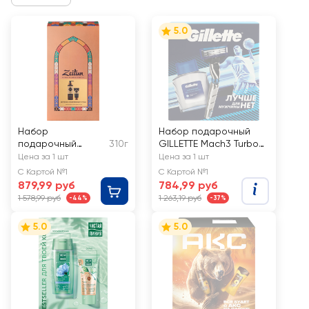
5.0
Набор
Набор подарочный
подарочный
310г
GILLETTE Mach3 Turbo
ZEITUN Магия
3D Бритва+Лосьон
Цена за 1 шт
Цена за 1 шт
восстанавливающ
после бритья Arctic
С Картой №1
С Картой №1
его ухода
Ice, 50мл
879,99 руб
784,99 руб
1 578,99 руб
1 263,19 руб
-44%
-37%
5.0
5.0