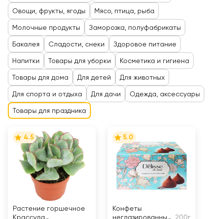
Овощи, фрукты, ягоды
Мясо, птица, рыба
Молочные продукты
Заморозка, полуфабрикаты
Бакалея
Сладости, снеки
Здоровое питание
Напитки
Товары для уборки
Косметика и гигиена
Товары для дома
Для детей
Для животных
Для спорта и отдыха
Для дачи
Одежда, аксессуары
Товары для праздника
4.5
5.0
Растение горшечное
Конфеты
Крассула
неглазированные
200г