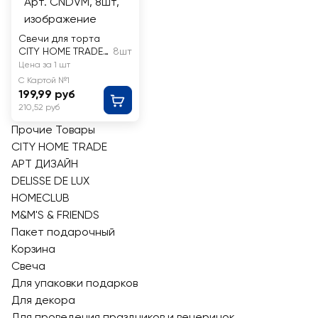
Свечи для торта
CITY HOME TRADE
8шт
волнистые 12см,
Цена за 1 шт
металлик, Арт.
С Картой №1
CNDVM
199,99 руб
210,52 руб
Прочие Товары
CITY HOME TRADE
АРТ ДИЗАЙН
DELISSE DE LUX
HOMECLUB
M&M'S & FRIENDS
Пакет подарочный
Корзина
Свеча
Для упаковки подарков
Для декора
Для проведения праздников и вечеринок