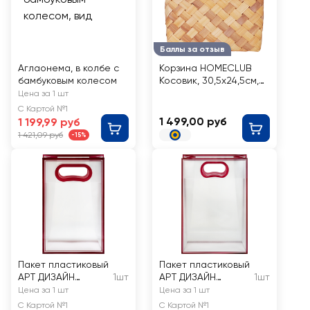
Баллы за отзыв
Аглаонема, в колбе с
Корзина HOMECLUB
бамбуковым колесом
Косовик, 30,5х24,5см,
Арт. MUA110508
Цена за 1 шт
С Картой №1
1 499,00 руб
1 199,99 руб
1 421,09 руб
-15%
Пакет пластиковый
Пакет пластиковый
АРТ ДИЗАЙН
1шт
АРТ ДИЗАЙН
1шт
прозрачный, S
прозрачный, L
Цена за 1 шт
Цена за 1 шт
15х24х8см
24х35х10см
С Картой №1
С Картой №1