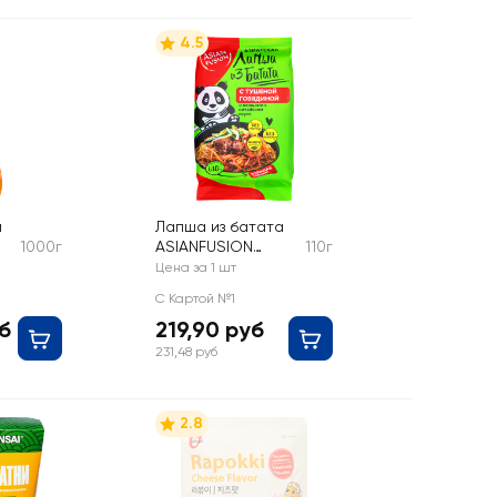
4.5
й
Лапша из батата
1000г
ASIANFUSION
110г
Азиатская, с
Цена за 1 шт
тушеной
С Картой №1
говядиной и
уб
219,90 руб
овощами
231,48 руб
2.8