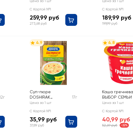
вкусом сыра
вкусом cливоч
Цена за 1 шт
Цена за 1 шт
супа с
С Картой №1
С Картой №1
морепродукта
259,99 руб
189,99 руб
273,68 руб
199,99 руб
4.9
4.8
Суп-пюре
Каша гречнева
12г
DOSHIRAK
17г
ВЫБОР СЕМЬИ 
Гороховый, с
грибами
Цена за 1 шт
Цена за 1 шт
сухариками
С Картой №1
С Картой №1
35,99 руб
40,99 руб
37,89 руб
52,69 руб
-22%