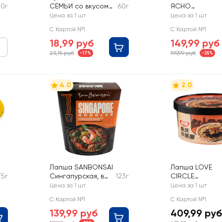
70г
СЕМЬИ со вкусом
60г
ЯСНО
курицы
СОЛНЫШКО
Цена за 1 шт
Цена за 1 шт
Ленивая овсян
С Картой №1
С Картой №1
Ассорти
18,99 руб
149,99 руб
23,15 руб
199,99 руб
-17%
-25%
4.0
2.0
Лапша SANBONSAI
Лапша LOVE
75г
Сингапурская, в
123г
CIRCLE
ореховом соусе с
Чунцинская, с
Цена за 1 шт
Цена за 1 шт
зеленой паприкой
соевым соусо
С Картой №1
С Картой №1
139,99 руб
409,99 руб