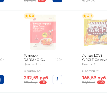
199,99 руб
431,59 руб
-30%
5.0
4.3
Токпокки
Лапша LOVE
50г
DAESANG С
140г
CIRCLE Со вку
оригинальным
икры краба
Цена за 1 шт
Цена за 1 шт
вкусом
С Картой №1
С Картой №1
232,59 руб
165,59 руб
273,68 руб
194,79 руб
-15%
-14%