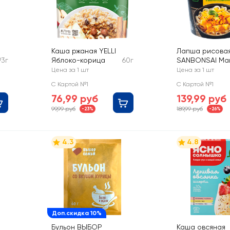
Каша ржаная YELLI
Лапша рисова
93г
Яблоко-корица
60г
SANBONSAI Ма
Чатни, с
Цена за 1 шт
Цена за 1 шт
восточными
С Картой №1
С Картой №1
специями
76,99 руб
139,99 руб
99,99 руб
189,99 руб
-23%
-26%
4.3
4.8
Доп.скидка 10%
Бульон ВЫБОР
Каша овсяная