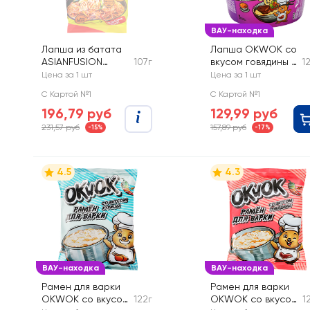
ВАУ-находка
Лапша из батата
Лапша OKWOK со
ASIANFUSION
107г
вкусом говядины и
1
Азиатская, с
соусом Сальса
Цена за 1 шт
Цена за 1 шт
курицей и
С Картой №1
С Картой №1
овощами
196,79 руб
129,99 руб
231,57 руб
157,89 руб
-15%
-17%
4.5
4.3
ВАУ-находка
ВАУ-находка
Рамен для варки
Рамен для варки
OKWOK со вкусом
122г
OKWOK со вкусом
1