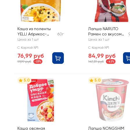
Каша из поленты
Лапша NARUTO
YELLI Абрикос-
60г
Рамен со вкусом
арония
говядины
Цена за 1 шт
Цена за 1 шт
С Картой №1
С Картой №1
76,99 руб
84,99 руб
99,99 руб
147,39 руб
-23%
-42%
5.0
5.0
Каша овсяная
Лапша NONGSHIM