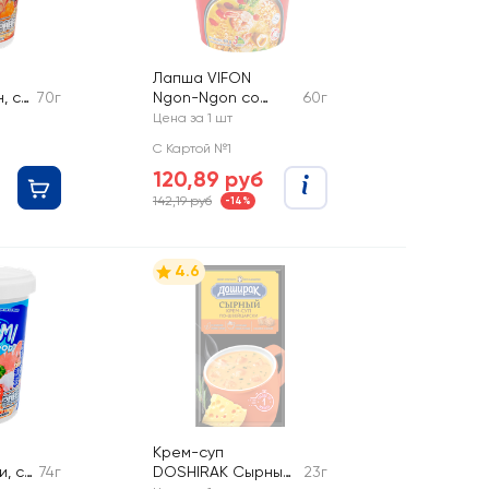
Лапша VIFON
, со
70г
Ngon-Ngon со
60г
и и
вкусом тайского
Цена за 1 шт
том-ям
С Картой №1
120,89 руб
142,19 руб
-14%
4.6
Крем-суп
и, со
74г
DOSHIRAK Cырный
23г