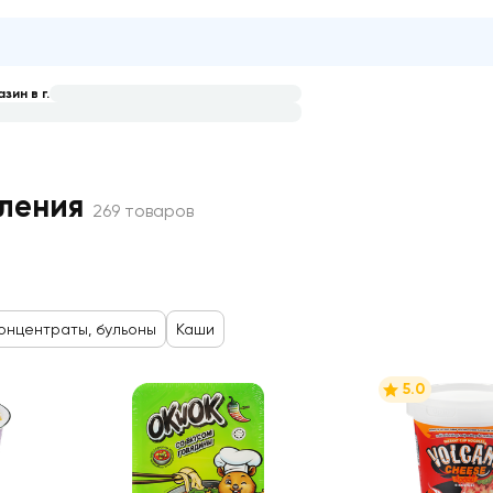
зин в г.
ое приготовление
ления
269 товаров
онцентраты, бульоны
Каши
5.0