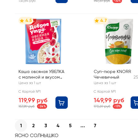
136,84 руб
147,39 руб
-32%
4.5
4.7
Каша овсяная УВЕЛКА
Суп-пюре KNORR
с малиной и вкусом
Чечевичный
2
сливок, 200г
Цена за 1 шт
Цена за 1 шт
С Картой №1
С Картой №1
119,99 руб
149,99 руб
157,89 руб
173,69 руб
-24%
-13%
1
2
3
4
5
...
7
ЯСНО СОЛНЫШКО