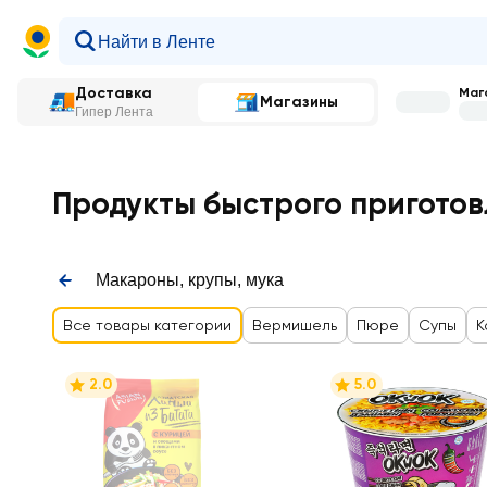
Доставка
Мага
Магазины
Гипер Лента
Главная
—
Каталог
—
Макароны, крупы, мука
—
Быстр
Продукты быстрого приготов
Макароны, крупы, мука
Все товары категории
Вермишель
Пюре
Супы
К
2.0
5.0