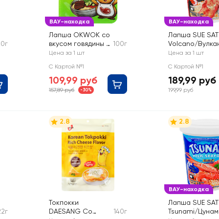
ВАУ-находка
ВАУ-находка
Лапша OKWOK со
Лапша SUE SAT
20г
вкусом говядины и
100г
Volcano/Вулкан
соусом со вкусом
вкусом креветк
Цена за 1 шт
Цена за 1 шт
маринованных
острого сыра
С Картой №1
С Картой №1
огурчиков
109,99 руб
189,99 руб
157,89 руб
199,99 руб
-30%
2.8
2.8
ВАУ-находка
Токпокки
Лапша SUE SAT
22г
DAESANG Со
140г
Tsunami/Цунам