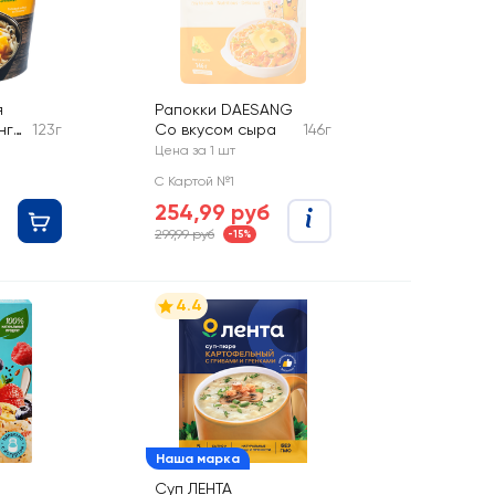
я
Рапокки DAESANG
нго
123г
Со вкусом сыра
146г
Цена за 1 шт
С Картой №1
254,99 руб
299,99 руб
-15%
4.4
Наша марка
Суп ЛЕНТА