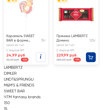
4.2
4.9
Карамель SWEET
Пряники LAMBERTZ
BAR в форме
15г
Домино
125г
кулича и петушка,
Цена за 1 шт
Цена за 1 шт
на палочке
С Картой №1
С Картой №1
24,99 руб
229,99 руб
52,63 руб
284,20 руб
-52%
-19%
LAMBERTZ
DIMLER
LINDT&SPRUNGLI
M&M'S & FRIENDS
SWEET BAR
ЧТМ fantasy brands
150
15