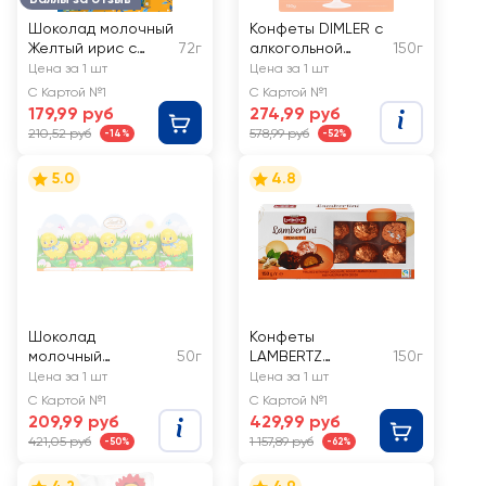
Шоколад молочный
Конфеты DIMLER с
Желтый ирис с
72г
алкогольной
150г
фундуком, с
начинкой
Цена за 1 шт
Цена за 1 шт
открыткой
апельсиновый
С Картой №1
С Картой №1
ликер
179,99 руб
274,99 руб
210,52 руб
578,99 руб
-14%
-52%
5.0
4.8
Шоколад
Конфеты
молочный
50г
LAMBERTZ
150г
LINDT&SPRUNGLI
Lambertini
Цена за 1 шт
Цена за 1 шт
Маленький
Peanuts, пралине
С Картой №1
С Картой №1
цыпленок
209,99 руб
429,99 руб
421,05 руб
1 157,89 руб
-50%
-62%