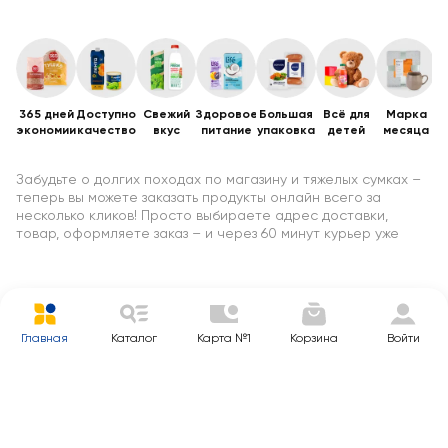
365 дней
Доступное
Свежий
Здоровое
Большая
Всё для
Марка
В
экономии
качество
вкус
питание
упаковка
детей
месяца
и
Забудьте о долгих походах по магазину и тяжелых сумках –
теперь вы можете заказать продукты онлайн всего за
несколько кликов! Просто выбираете адрес доставки,
товар, оформляете заказ – и через 60 минут курьер уже
поднимает пакеты к вам на этаж. Без очередей, пробок и
траты вашего времени. Вот в чём реальное удобство
доставки продуктов на дом: знакомые продукты, быстро и
прямо туда, где они нужны.
Переход на онлайн-заказ продуктов – это не мода, а
Главная
Каталог
Карта №1
Корзина
Войти
качественно новый уровень удобства покупок:
Вы экономите время. Средняя сборка заказа занимает до 30
минут, доставка – от 30 минут, в зависимости от города. Не
нужно ехать в магазин, возить корзину, стоять в очереди,
нести пакеты в руках.