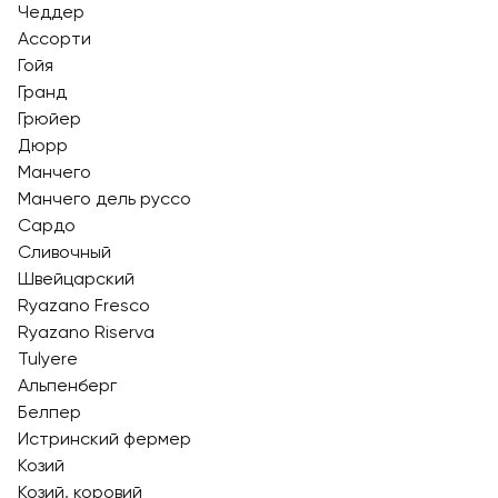
Чеддер
Ассорти
Гойя
Гранд
Грюйер
Дюрр
Манчего
Манчего дель руссо
Сардо
Сливочный
Швейцарский
Ryazano Fresco
Ryazano Riserva
Tulyere
Альпенберг
Белпер
Истринский фермер
Козий
Козий, коровий