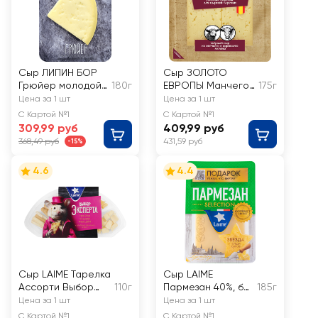
Сыр ЛИПИН БОР
Сыр ЗОЛОТО
Грюйер молодой
180г
ЕВРОПЫ Манчего
175г
50%, 3 месяца
50%, 3 месяца,
Цена за 1 шт
Цена за 1 шт
нарезка, без змж
С Картой №1
С Картой №1
309,99 руб
409,99 руб
368,49 руб
431,59 руб
-15%
4.6
4.4
Сыр LAIME Тарелка
Сыр LAIME
Ассорти Выбор
110г
Пармезан 40%, без
185г
эксперта №2, без
змж
Цена за 1 шт
Цена за 1 шт
змж
С Картой №1
С Картой №1