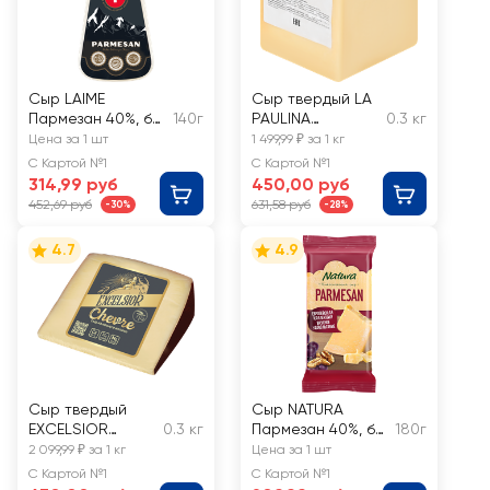
Сыр LAIME
Сыр твердый LA
Пармезан 40%, без
140г
PAULINA
0.3 кг
змж
Пармезан 45%,
Цена за 1 шт
1 499,99 ₽ за 1 кг
без змж, весовой
С Картой №1
С Картой №1
314,99 руб
450,00 руб
452,69 руб
631,58 руб
-30%
-28%
4.7
4.9
Сыр твердый
Сыр NATURA
EXCELSIOR
0.3 кг
Пармезан 40%, без
180г
Chevre из козьего
змж
2 099,99 ₽ за 1 кг
Цена за 1 шт
молока 50%, без
С Картой №1
С Картой №1
змж, весовой