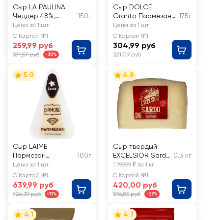
Сыр LA PAULINA
Сыр DOLCE
Чеддер 48%,
150г
Granto Пармезан
175г
нарезка, без змж
40%, нарезка, без
Цена за 1 шт
Цена за 1 шт
змж
С Картой №1
С Картой №1
259,99 руб
304,99 руб
371,57 руб
321,09 руб
-30%
5.0
4.8
Сыр LAIME
Сыр твердый
Пармезан
180г
EXCELSIOR Sardo
0.3 кг
DIAMOND 40%, без
45%, без змж,
Цена за 1 шт
1 399,99 ₽ за 1 кг
змж
весовой
С Картой №1
С Картой №1
639,99 руб
420,00 руб
726,39 руб
596,85 руб
-11%
-29%
4.1
4.7