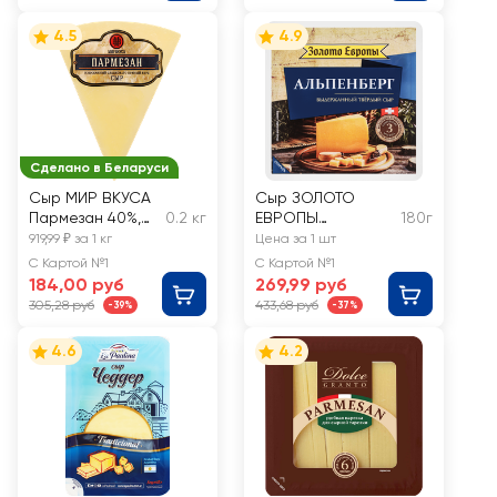
4.5
4.9
Сделано в Беларуси
Сыр МИР ВКУСА
Сыр ЗОЛОТО
Пармезан 40%,
0.2 кг
ЕВРОПЫ
180г
без змж, весовой
Альпенберг 45%, 3
919,99 ₽ за 1 кг
Цена за 1 шт
месяца, без змж
С Картой №1
С Картой №1
184,00 руб
269,99 руб
305,28 руб
433,68 руб
-39%
-37%
4.6
4.2