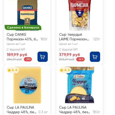
Сделано в Беларуси
Сыр DANKE
Сыр твердый
Пармезан 40%, без
180г
LAIME Пармезан
125г
змж
40%, 6 месяцев,
Цена за 1 шт
Цена за 1 шт
без змж
С Картой №1
С Картой №1
189,99 руб
379,99 руб
284,29 руб
505,29 руб
-33%
-24%
4.4
4.6
Сыр LA PAULINA
Сыр LA PAULINA
Чеддер 48%, без
0.3 кг
Чеддер 48%, без
180г