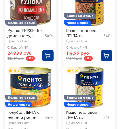
Баллы за отзыв
Баллы за отзыв
Наша марка
Рулька ДРУЖЕ По-
Каша гречневая
домашнему,
540г
ЛЕНТА с
340г
кусковая
говядиной
Цена за 1 шт
Цена за 1 шт
С Картой №1
С Картой №1
249,99 руб
114,99 руб
336,89 руб
142,19 руб
-25%
-19%
4.7
4.6
Баллы за отзыв
Баллы за отзыв
Наша марка
Наша марка
Голубцы ЛЕНТА с
Каша перловая
мясом и рисом
540г
ЛЕНТА с
340г
говядиной
Цена за 1 шт
Цена за 1 шт