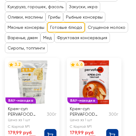
Кукуруза, горошек, фасоль
Закуски, икра
Оливки, маслины
Грибы
Рыбные консервы
Мясные консервы
Готовые блюда
Сгущеное молоко
Варенье, джем
Мед
Фруктовая консервация
Сиропы, топпинги
3.2
4.6
ВАУ-находка
ВАУ-находка
Крем-суп
Крем-суп
PERVAFOOD
300г
PERVAFOOD
300г
Сырный, с
Томатный
Цена за 1 шт
Цена за 1 шт
пармезаном
С Картой №1
С Картой №1
179,99 руб
179,99 руб