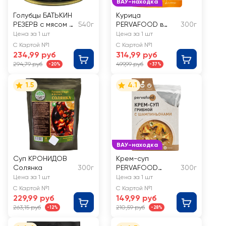
ВАУ-находка
Голубцы БАТЬКИН
Курица
РЕЗЕРВ с мясом и
540г
PERVAFOOD в
300г
рисом
кисло-сладком
Цена за 1 шт
Цена за 1 шт
соусе
С Картой №1
С Картой №1
234,99 руб
314,99 руб
294,79 руб
499,99 руб
-20%
-37%
1.5
4.1
ВАУ-находка
Суп КРОНИДОВ
Крем-суп
Солянка
300г
PERVAFOOD
300г
Грибной, с
Цена за 1 шт
Цена за 1 шт
шампиньонами
С Картой №1
С Картой №1
229,99 руб
149,99 руб
263,15 руб
210,59 руб
-12%
-28%