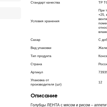
Стандарт качества
ТР Т
При т
+25, 
вент
Условия хранения
поме
отно
влаж
Сахар
С до
Вид упаковки
Желе
Тип продукта
Конс
Страна
Росс
Артикул
7393
Упаковка от
12
производителя (шт)
Описание
Голубцы ЛЕНТА с мясом и рисом – аппети