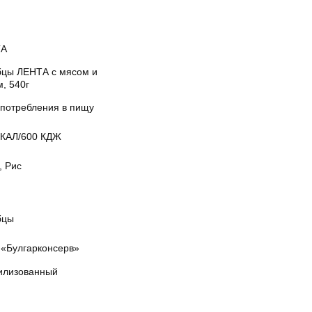
ТА
бцы ЛЕНТА с мясом и
, 540г
употребления в пищу
ККАЛ/600 КДЖ
, Рис
бцы
«Булгарконсерв»
илизованный