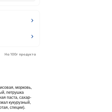
На 100г продукта
исовая, морковь,
ый, петрушка
ная паста, сахар-
хмал кукурузный,
тая, специи).