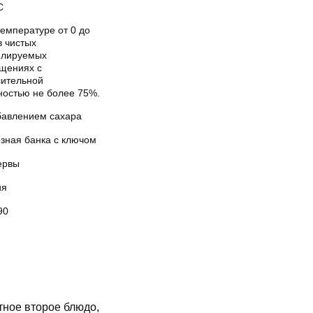
С
емпературе от 0 до
в чистых
илируемых
щениях с
сительной
ностью не более 75%.
бавлением сахара
зная банка с ключом
ервы
ия
90
тное второе блюдо,