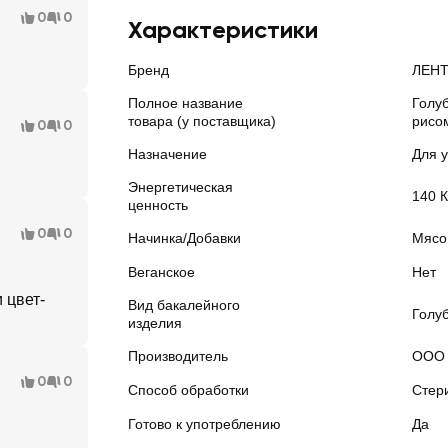
0
0
Характеристики
Бренд
ЛЕН
Полное название
Голу
товара (у поставщика)
рисом
0
0
Назначение
Для 
Энергетическая
140 
ценность
0
0
Начинка/Добавки
Мясо
Веганское
Нет
 цвет-
Вид бакалейного
Голу
изделия
Производитель
ООО 
0
0
Способ обработки
Стер
Готово к употреблению
Да