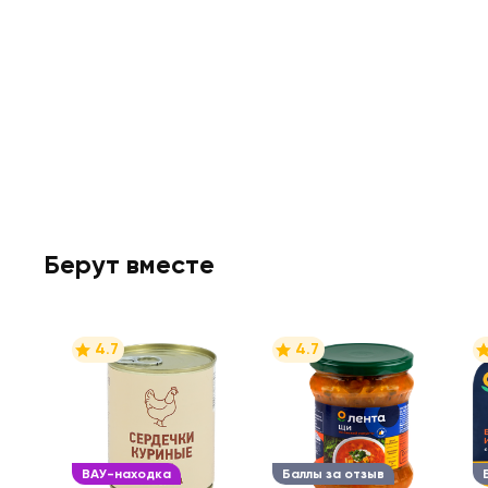
Берут вместе
4.7
4.7
ВАУ-находка
Баллы за отзыв