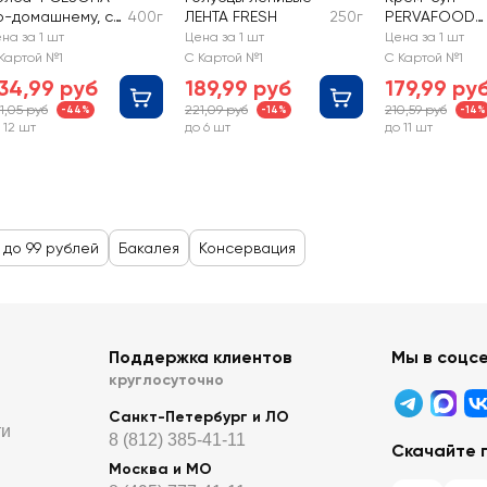
о-домашнему, с
400г
ЛЕНТА FRESH
250г
PERVAFOOD
ясом
Сырный, с
на за 1 шт
Цена за 1 шт
Цена за 1 шт
пармезаном
Картой №1
С Картой №1
С Картой №1
34,99 руб
189,99 руб
179,99 ру
1,05 руб
221,09 руб
210,59 руб
-44%
-14%
-14%
 12 шт
до 6 шт
до 11 шт
 до 99 рублей
Бакалея
Консервация
Поддержка клиентов
Мы в соцс
круглосуточно
Санкт-Петербург и ЛО
ти
8 (812) 385-41-11
Скачайте 
Москва и МО