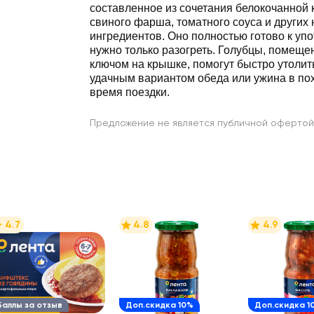
составленное из сочетания белокочанной к
свиного фарша, томатного соуса и других
ингредиентов. Оно полностью готово к уп
нужно только разогреть. Голубцы, помеще
ключом на крышке, помогут быстро утолить
удачным вариантом обеда или ужина в пох
время поездки.
Предложение не является публичной офертой
4.7
4.8
4.9
Баллы за отзыв
Доп.скидка 10%
Доп.скидка 1