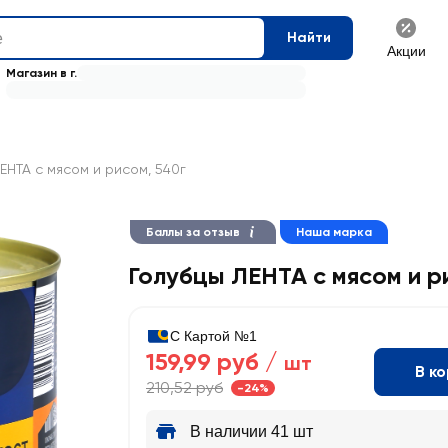
Найти
Акции
Магазин в г.
ЕНТА с мясом и рисом, 540г
Баллы за отзыв
Наша марка
Голубцы ЛЕНТА с мясом и р
С Картой №1
159,99 руб /
шт
В к
210,52 руб
-24%
В наличии 41 шт