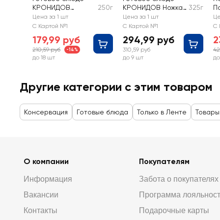
КРОНИДОВ
250г
КРОНИДОВ Ножка
325г
П
Котлета с гречей
на Дорожку,
м
Цена за 1 шт
Цена за 1 шт
Це
окорочок
С Картой №1
С Картой №1
С 
цыпленка
179,99 руб
294,99 руб
2
210,59 руб
310,59 руб
42
-14%
до 18 шт
до 9 шт
до
Другие категории с этим товаром
Консервация
Готовые блюда
Только в Ленте
Товары
О компании
Покупателям
Информация
Забота о покупателях
Вакансии
Программа лояльнос
Контакты
Подарочные карты