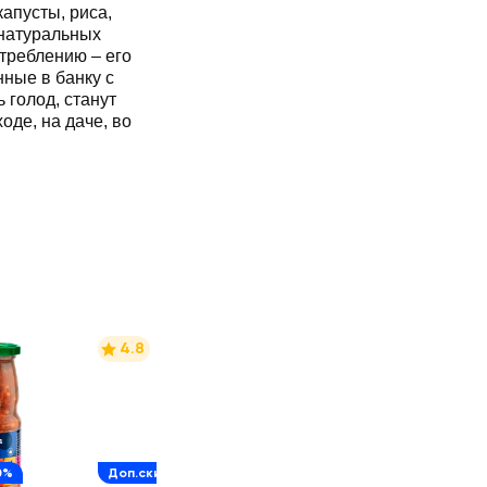
апусты, риса,
 натуральных
отреблению – его
нные в банку с
 голод, станут
оде, на даче, во
4.8
0%
Доп.скидка 10%