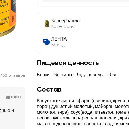
Консервация
Категория
ЛЕНТА
Бренд
Пищевая ценность
Белки – 6г, жиры – 9г, углеводы – 9,5г
730 отзывов
Состав
0
0
Капустные листья, фарш (свинина, крупа р
перец душистый молотый, майоран молот
усные и
молотая, зира), соус(вода питьевая, томат
песок, лук, соль поваренная пищевая, кра
масло подсолнечное, паприка сладкаямоло