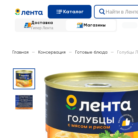
Каталог
Доставка
Магазины
Гипер Лента
Главная
—
Консервация
—
Готовые блюда
—
Голубцы Л