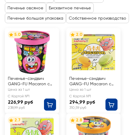
Печенье овсяное
Бисквитное печенье
Печенье большая упаковка
Собственное производство
5.0
2.0
Печенье-сэндвич
Печенье-сэндвич
GANG-FU Macaron с
GANG-FU Macaron с
клубничным вкусом,
кремовым вкусом, 132г
Цена за 1 шт
Цена за 1 шт
80г
С Картой №1
С Картой №1
226,99 руб
294,99 руб
238,99 руб
310,59 руб
2.7
2.8