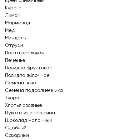
Крем сливочный
Курага
Лимон
Мармелад
Мед
Миндаль
Отруби
Паста ореховая
Печенье
Повидло фруктовое
Повидло яблочное
Семена льна
Семена подсолнечника
Творог
Хлопья овсяные
Цукаты из апельсина
Шоколад молочный
Сдобный
Сахарный