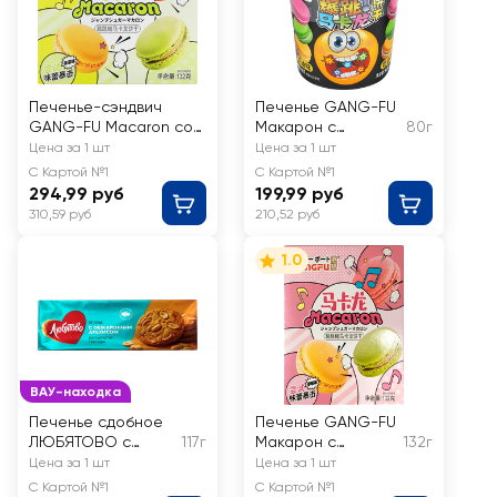
Печенье-сэндвич
Печенье GANG-FU
GANG-FU Macaron со
Макарон с
80г
кусом чая матча, 132г
кремовым вкусом и
Цена за 1 шт
Цена за 1 шт
взрывной
С Картой №1
С Картой №1
карамелью
294,99 руб
199,99 руб
310,59 руб
210,52 руб
1.0
ВАУ-находка
Печенье сдобное
Печенье GANG-FU
ЛЮБЯТОВО с
117г
Макарон с
132г
обжаренным
клубничным
Цена за 1 шт
Цена за 1 шт
арахисом
вкусом
С Картой №1
С Картой №1