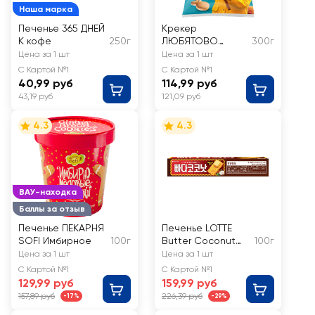
Наша марка
Печенье 365 ДНЕЙ
Крекер
К кофе
250г
ЛЮБЯТОВО
300г
Карпер
Цена за 1 шт
Цена за 1 шт
С Картой №1
С Картой №1
40,99 руб
114,99 руб
43,19 руб
121,09 руб
4.3
4.3
ВАУ-находка
Баллы за отзыв
Печенье ПЕКАРНЯ
Печенье LOTTE
SOFI Имбирное
100г
Butter Coconut
100г
кокосовое
Цена за 1 шт
Цена за 1 шт
С Картой №1
С Картой №1
129,99 руб
159,99 руб
157,89 руб
226,39 руб
-17%
-29%