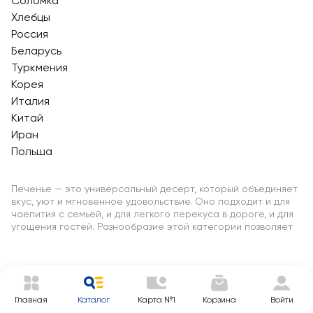
Соломка
Хлебцы
Россия
Беларусь
Туркмения
Корея
Италия
Китай
Иран
Польша
Печенье — это универсальный десерт, который объединяет
вкус, уют и мгновенное удовольствие. Оно подходит и для
чаепития с семьей, и для легкого перекуса в дороге, и для
угощения гостей. Разнообразие этой категории позволяет
подобрать лакомство на любой вкус — от классического
сахарного до шоколадного, овсяного, слоеного или
песочного печенья.
Современное печенье отличается не только вкусом, но и
составом. Есть традиционное сливочное печенье с
Главная
Каталог
Карта №1
Корзина
Войти