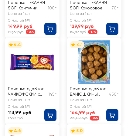
Печенье ПЕКАРНЯ
Печенье ПЕКАРНЯ
SOFI Кантуччи
100г
SOFI Кокосовое
70г
Цена за 1 шт
Цена за 1 шт
С Картой №1
С Картой №1
149,99 руб
129,99 руб
199,99 руб
157,89 руб
-25%
-17%
4.4
4.1
Печенье сдобное
Печенье сдобное
ЧАЙКОФСКИЙ с
145г
ВАНЮШКИНЫ
450г
апельсином и
СЛАДОСТИ Бомба
Цена за 1 шт
Цена за 1 шт
корицей
мини
С Картой №1
С Картой №1
113,99 руб
164,99 руб
119,99 руб
221,09 руб
-25%
4.6
5.0