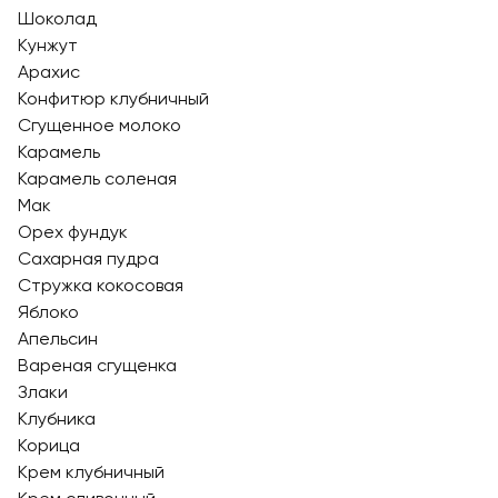
Шоколад
Кунжут
Арахис
Конфитюр клубничный
Сгущенное молоко
Карамель
Карамель соленая
Мак
Орех фундук
Сахарная пудра
Стружка кокосовая
Яблоко
Апельсин
Вареная сгущенка
Злаки
Клубника
Корица
Крем клубничный