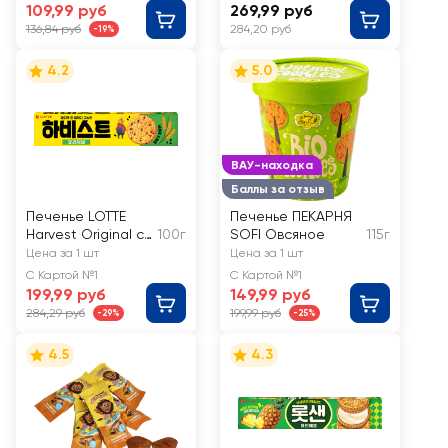
109,99 руб
269,99 руб
136,84 руб
284,20 руб
-19%
4.2
5.0
ВАУ-находка
Баллы за отзыв
Печенье LOTTE
Печенье ПЕКАРНЯ
Harvest Original c
100г
SOFI Овсяное
115г
кунжутом
Цена за 1 шт
Цена за 1 шт
С Картой №1
С Картой №1
199,99 руб
149,99 руб
284,29 руб
199,99 руб
-29%
-25%
4.5
4.3