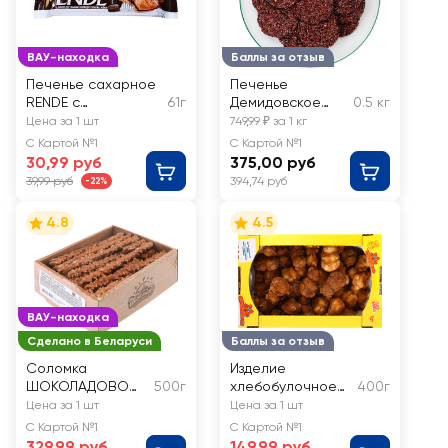
ВАУ-находка
Баллы за отзыв
Печенье сахарное
Печенье
RENDE с
61г
Демидовское
0.5 кг
шоколадной
льняное на
Цена за 1 шт
749,99 ₽ за 1 кг
начинкой
фруктозе,
С Картой №1
С Картой №1
весовое
30,99 руб
375,00 руб
39,99 руб
394,74 руб
-22%
4.8
4.5
ВАУ-находка
Сделано в Беларуси
Баллы за отзыв
Соломка
Изделие
ШОКОЛАДОВО
500г
хлебобулочное
400г
Chocolike
сдобное ВАУ МЯУ!
Цена за 1 шт
Цена за 1 шт
caramel
Мишуткин микс
С Картой №1
С Картой №1
глазированная с
329,99 руб
149,99 руб