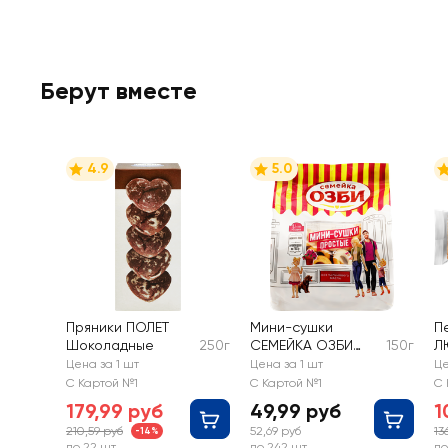
Берут вместе
4.9
5.0
Пряники ПОЛЕТ
Мини-сушки
П
Шоколадные
250г
СЕМЕЙКА ОЗБИ
150г
Л
Простые
Т
Цена за 1 шт
Цена за 1 шт
Це
С Картой №1
С Картой №1
С 
179,99 руб
49,99 руб
1
210,59 руб
52,69 руб
13
-14%
до 22 шт
до 242 шт
до