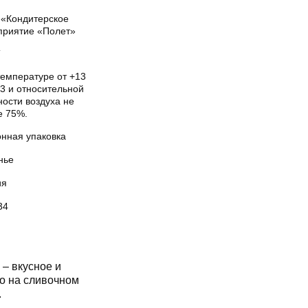
«Кондитерское
приятие «Полет»
Т
температуре от +13
3 и относительной
ости воздуха не
е 75%.
онная упаковка
нье
ия
34
– вкусное и
но на сливочном
.