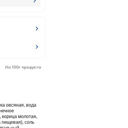
На 100г продукта
ка овсяная, вода
нечное
 корица молотая,
 пищевая), соль
уральный.