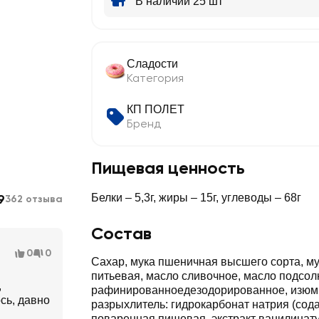
В наличии 25 шт
Сладости
Категория
КП ПОЛЕТ
Бренд
Пищевая ценность
9
Белки – 5,3г, жиры – 15г, углеводы – 68г
362 отзыва
Состав
0
0
Сахар, мука пшеничная высшего сорта, му
питьевая, масло сливочное, масло подсол
,
рафинированноедезодорированное, изюм,
сь, давно
разрыхлитель: гидрокарбонат натрия (сода
поваренная пищевая, экстракт ванилинат