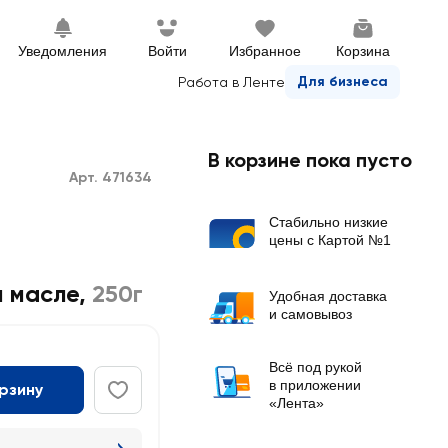
Уведомления
Войти
Избранное
Корзина
Для бизнеса
Работа в Ленте
В корзине пока пусто
Арт. 471634
Стабильно низкие
цены с Картой №1
м масле
,
250г
Удобная доставка
и самовывоз
Всё под рукой
в приложении
орзину
«Лента»