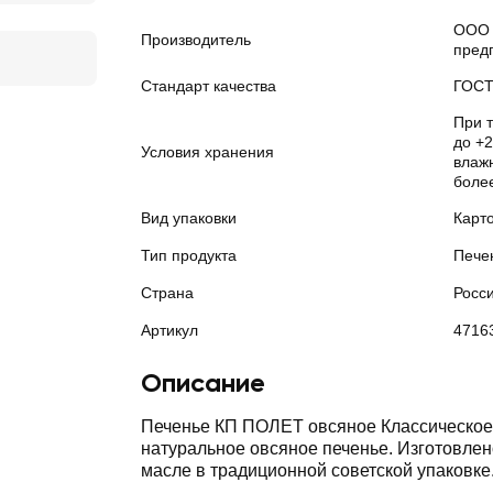
ООО 
Производитель
пред
Стандарт качества
ГОС
При 
до +2
Условия хранения
влажн
боле
Вид упаковки
Карт
Тип продукта
Пече
Страна
Росс
Артикул
4716
Описание
Печенье КП ПОЛЕТ овсяное Классическое 
натуральное овсяное печенье. Изготовле
масле в традиционной советской упаковке