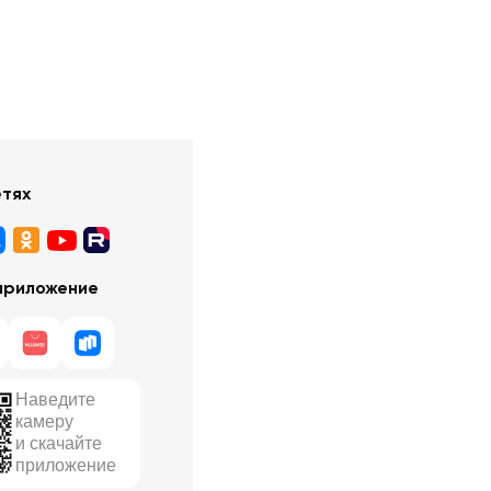
етях
приложение
Наведите
камеру
и скачайте
приложение