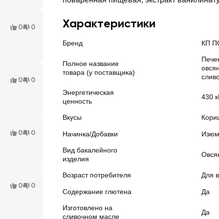
Характеристики
0
0
Бренд
КП П
Пече
Полное название
овся
товара (у поставщика)
слив
0
0
Энергетическая
430 к
ценность
Вкусы
Кори
0
0
Начинка/Добавки
Изю
Вид бакалейного
Овся
изделия
Возраст потребителя
Для в
0
0
Содержание глютена
Да
Изготовлено на
Да
сливочном масле