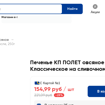
Найти
Акции
Магазин в г.
сяное
—
сле, 250г
Печенье КП ПОЛЕТ овсяное
Классическое на сливочно
С Картой №1
154,99 руб /
шт
В к
221,09 руб
-29%