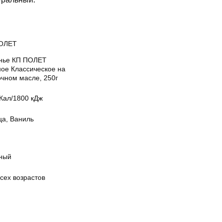
ОЛЕТ
нье КП ПОЛЕТ
ное Классическое на
очном масле, 250г
Кал/1800 кДж
ца, Ваниль
м
ный
сех возрастов