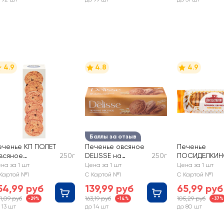
4.9
4.8
4.9
Баллы за отзыв
еченье КП ПОЛЕТ
Печенье овсяное
Печенье
всяное
250г
DELISSE на
250г
ПОСИДЕЛКИ
лассическое с
сливочном масле
Любимое Овс
на за 1 шт
Цена за 1 шт
Цена за 1 шт
зюмом
классическо
Картой №1
С Картой №1
С Картой №1
54,99 руб
139,99 руб
65,99 руб
1,09 руб
163,19 руб
105,29 руб
-29%
-14%
-37%
 13 шт
до 14 шт
до 80 шт