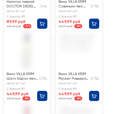
Напиток пивной
Вино VILLA KRIM
DOCTOR DIESEL
0.4L
Совиньон бел.
0.75L
Мандарин
сух.
Цена за 1 шт
Цена за 1 шт
пастеризованный
С Картой №1
С Картой №1
5%
89,99 руб
449,99 руб
105,26 руб
631,57 руб
-14%
-28%
Вино VILLA KRIM
Вино VILLA KRIM
Шато Барон бел.
0.75L
Мускат Ривьера
0.75L
п/сл.
роз. п/сл.
Цена за 1 шт
Цена за 1 шт
С Картой №1
С Картой №1
449,99 руб
449,99 руб
631,57 руб
631,57 руб
-28%
-28%