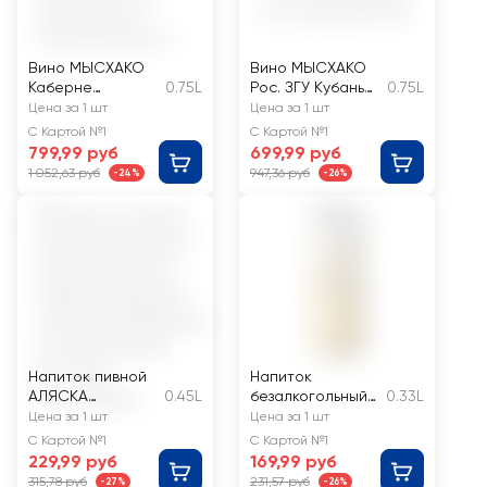
Вино МЫСХАКО
Вино МЫСХАКО
Каберне
0.75L
Рос. ЗГУ Кубань
0.75L
Совиньон
Мерло Каберне
Цена за 1 шт
Цена за 1 шт
Квинтэссенция
Совиньон Кюве
С Картой №1
С Картой №1
Российское ЗГУ
кр. сух.
799,99 руб
699,99 руб
Кубань кр.сух.
1 052,63 руб
947,36 руб
-24%
-26%
Напиток пивной
Напиток
АЛЯСКА
0.45L
безалкогольный
0.33L
Мешаешь Дыня,
DRINKSOME
Цена за 1 шт
Цена за 1 шт
фисташки
Коктейль Френч
С Картой №1
С Картой №1
нефильтрованны
75 с соком газ. ж/
229,99 руб
169,99 руб
й
б
315,78 руб
231,57 руб
-27%
-26%