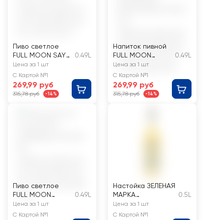
Пиво светлое
Напиток пивной
FULL MOON SAY
0.49L
FULL MOON
0.49L
PLAY COLD IPA
SUMMERLAY
Цена за 1 шт
Цена за 1 шт
нефильтрованно
MANGOMELO
С Картой №1
С Картой №1
е
FRUIT ALE
269,99 руб
269,99 руб
пастеризованное
нефильтрованны
315,78 руб
315,78 руб
-14%
-14%
4%
й
пастеризованный
осветленный 4%
Пиво светлое
Настойка ЗЕЛЕНАЯ
FULL MOON
0.49L
МАРКА
0.5L
SUMMERLAY FIN
Абрикосовая 24%,
Цена за 1 шт
Цена за 1 шт
FIN IPA
сладкая
С Картой №1
С Картой №1