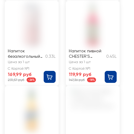
Напиток
Напиток пивной
безалкогольный
0.33L
CHESTER'S
0.45L
DRINKSOME
Оригинальный со
Цена за 1 шт
Цена за 1 шт
Коктейль Палома
вкусом кокоса и
С Картой №1
С Картой №1
с соком газ. ж/б
клубники
169,99 руб
119,99 руб
фильтрованный
231,57 руб
147,36 руб
-26%
-18%
пастеризованный
7%