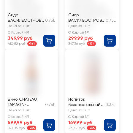
Сидр
Сидр
ВАСИЛЕОСТРОВ
0.75L
ВАСИЛЕОСТРОВ
0.75L
СКАЯ
СКАЯ
Цена за 1 шт
Цена за 1 шт
ПИВОВАРНЯ
ПИВОВАРНЯ
С Картой №1
С Картой №1
Строуберри
игристый
349,99 руб
299,99 руб
фруктовый
полусухой
410,52 руб
347,36 руб
-14%
-13%
газированный
фильтрованный
полусладкий
пастеризованный
фильтрованный
4.7%
пастеризованный
4.7%
Вино CHATEAU
Напиток
TAMAGNE
0.75L
безалкогольный
0.33L
Каберне
DRINKSOME
Цена за 1 шт
Цена за 1 шт
Совиньон
Коктейль Куба
С Картой №1
С Картой №1
розовое
Либре газ. ж/б
599,99 руб
169,99 руб
полусладкое
821,05 руб
231,57 руб
-26%
-26%