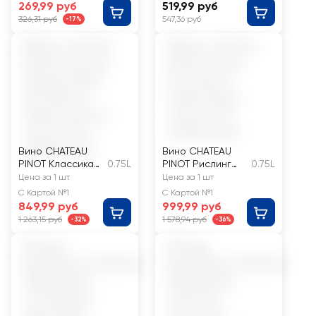
нефильтрованно
269,99 руб
519,99 руб
е
326,31 руб
547,36 руб
-17%
пастеризованное
6%
Вино CHATEAU
Вино CHATEAU
PINOT Классика
0.75L
PINOT Рислинг
0.75L
Каберне Фран
Российское
Цена за 1 шт
Цена за 1 шт
Российское
Кубань белое
С Картой №1
С Картой №1
Кубань красное
сухое
849,99 руб
999,99 руб
сухое
1 263,15 руб
1 578,94 руб
-32%
-36%