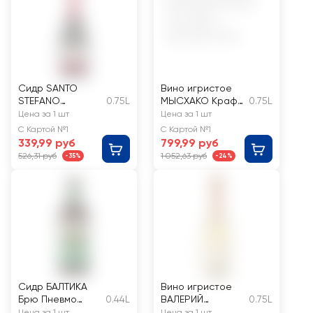
Сидр SANTO
Вино игристое
STEFANO
0.75L
МЫСХАКО Крафт
0.75L
Венецианские
роз. брют
Цена за 1 шт
Цена за 1 шт
истории фрукт.
С Картой №1
С Картой №1
аромат. особ. газ.
339,99 руб
799,99 руб
п/сл. алк.6%
526,31 руб
1 052,63 руб
-35%
-24%
Сидр БАЛТИКА
Вино игристое
Брю Пневмо
0.44L
ВАЛЕРИЙ
0.75L
фруктовый
ЗАХАРЬИН бел.
Цена за 1 шт
Цена за 1 шт