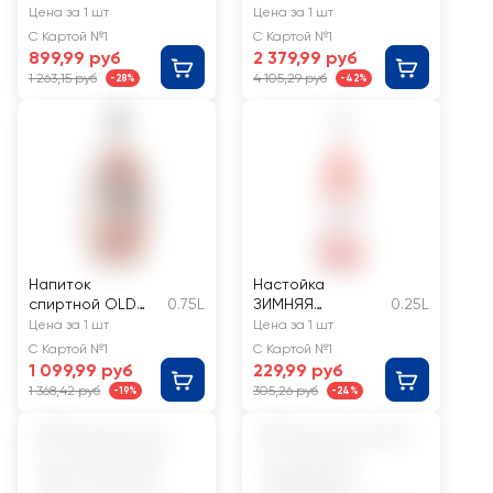
Фаготин
Цена за 1 шт
Цена за 1 шт
Российское
С Картой №1
С Картой №1
Кубань розовое
899,99 руб
2 379,99 руб
полусладкое
1 263,15 руб
4 105,29 руб
-28%
-42%
Напиток
Настойка
спиртной OLD
0.75L
ЗИМНЯЯ
0.25L
CASK ХХХ 40%
ДЕРЕВЕНЬКА
Цена за 1 шт
Цена за 1 шт
Клюква 19%,
С Картой №1
С Картой №1
сладкая
1 099,99 руб
229,99 руб
1 368,42 руб
305,26 руб
-19%
-24%