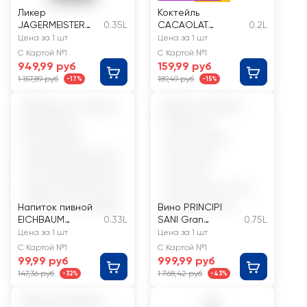
Ликер
Коктейль
JAGERMEISTER
0.35L
CACAOLAT
0.2L
Кулпак 35%,
Шоколадно-
Цена за 1 шт
Цена за 1 шт
десертный
молочный
С Картой №1
С Картой №1
949,99 руб
159,99 руб
1 157,89 руб
189,49 руб
-17%
-15%
Напиток пивной
Вино PRINCIPI
EICHBAUM
0.33L
SANI Gran
0.75L
Naturradler
susumaniello
Цена за 1 шт
Цена за 1 шт
нефильтрованны
сортовое
С Картой №1
С Картой №1
й
красное
99,99 руб
999,99 руб
пастеризованный
полусухое
147,36 руб
1 768,42 руб
-32%
-43%
осветленный
2,4%