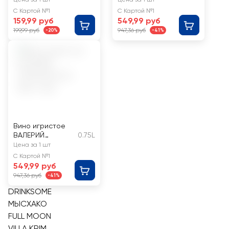
пастеризованный
брют
С Картой №1
С Картой №1
полусухой
159,99 руб
549,99 руб
газированный
199,99 руб
947,36 руб
-20%
-41%
5,5%
Вино игристое
ВАЛЕРИЙ
0.75L
ЗАХАРЬИН роз.
Цена за 1 шт
брют
С Картой №1
549,99 руб
947,36 руб
-41%
DRINKSOME
МЫСХАКО
FULL MOON
VILLA KRIM