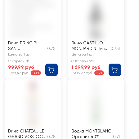
Вино PRINCIPI
Вино CASTILLO
SANI
0.75L
MONJARDIN Пино
0.75L
Appassimento
Нуар Эль Сересо
Цена за 1 шт
Цена за 1 шт
сортовое
выдержанное
С Картой №1
С Картой №1
красное
красное сухое
999,99 руб
1 699,99 руб
полусухое
1 768,42 руб
1 905,29 руб
-43%
-10%
Вино CHATEAU LE
Водка MONTBLANC
GRAND VOSTOCK
0.75L
Органик 40%
0.7L