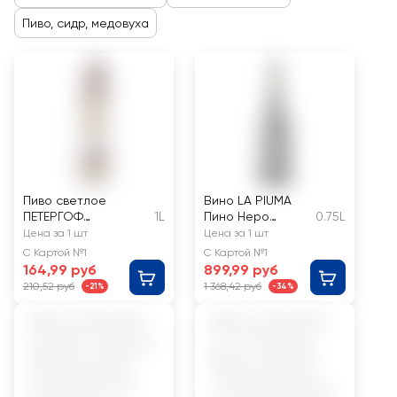
Пиво, сидр, медовуха
Пиво светлое
Вино LA PIUMA
ПЕТЕРГОФ
1L
Пино Неро
0.75L
нефильтрованное
красное сухое
Цена за 1 шт
Цена за 1 шт
пастеризованное
С Картой №1
С Картой №1
неосветленное 4,6%
164,99 руб
899,99 руб
210,52 руб
1 368,42 руб
-21%
-34%