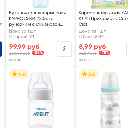
Бутылочка для кормления
Карамель взрывная К
КУРНОСИКИ 250мл с
КЛАБ Приколисты Cra
л
ручками и силиконовой
Глаз
молочной соской, с 6
Цена за 1 шт
Цена за 1 шт
месяцев, Арт. 11133
С Картой №1
С Картой №1
99,99 руб
8,99 руб
-56%
-75%
230,53 руб
36,89 руб
до 2 шт
до 17 шт
4.0
3.0