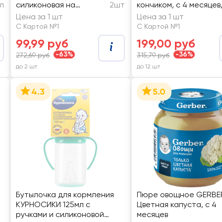
л
силиконовая на
2шт
кончиком, с 4 месяцев,
широкое горло,
7318/10, 2шт
Цена за 1 шт
Цена за 1 шт
средний поток, с 3
С Картой №1
С Картой №1
месяцев, Арт. 12071
99,99 руб
199,00 руб
-63%
-36%
272,69 руб
315,79 руб
до 2 шт
до 12 шт
4.3
5.0
Бутылочка для кормления
Пюре овощное GERBE
КУРНОСИКИ 125мл с
Цветная капуста, с 4
ручками и силиконовой
месяцев