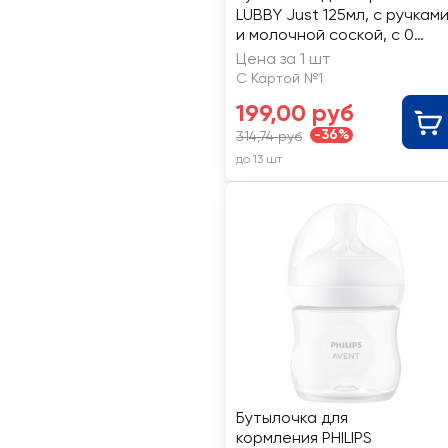
LUBBY Just 125мл, с ручкам
и молочной соской, с 0
месяцев, Арт. 15201
Цена за 1 шт
С Картой №1
199,00 руб
-36%
314,74 руб
до 13 шт
Бутылочка для
кормления PHILIPS