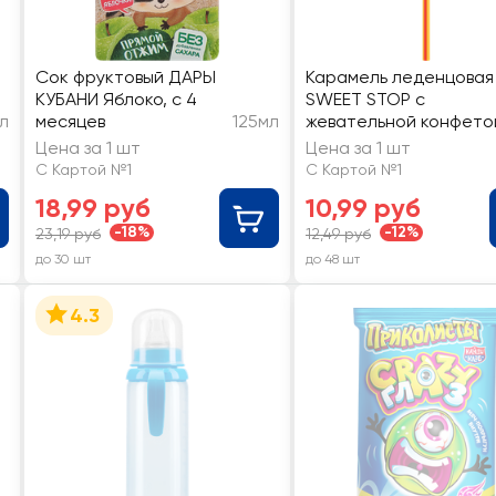
Сок фруктовый ДАРЫ
Карамель леденцовая
КУБАНИ Яблоко, с 4
SWEET STOP с
л
месяцев
125мл
жевательной конфето
Цена за 1 шт
Цена за 1 шт
С Картой №1
С Картой №1
18,99 руб
10,99 руб
-18%
-12%
23,19 руб
12,49 руб
до 30 шт
до 48 шт
4.3