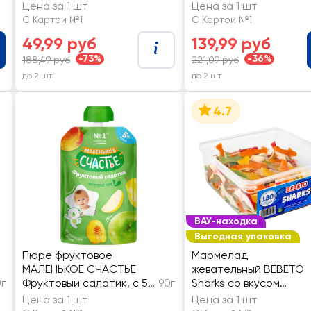
молочной соской, с 6
Цена за 1 шт
Цена за 1 шт
месяцев, Арт. 11134
С Картой №1
С Картой №1
49,99 руб
139,99 руб
-73%
-36%
188,49 руб
221,09 руб
до 2 шт
до 2 шт
4.7
ВАУ-находка
Выгодная упаковка
Пюре фруктовое
Мармелад
МАЛЕНЬКОЕ СЧАСТЬЕ
жевательный BEBETO
г
Фруктовый салатик, с 5
90г
Sharks со вкусом
месяцев
ананаса, малины,
Цена за 1 шт
Цена за 1 шт
апельсина, яблока и