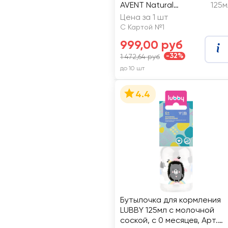
AVENT Natural
125м
Response 125мл,
Цена за 1 шт
пластик
С Картой №1
999,00 руб
-32%
1 472,64 руб
до 10 шт
4.4
Бутылочка для кормления
LUBBY 125мл c молочной
соской, с 0 месяцев, Арт.