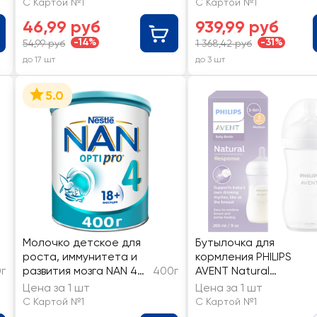
С Картой №1
С Картой №1
ванили
46,99 руб
939,99 руб
-14%
-31%
54,99 руб
1 368,42 руб
до 17 шт
до 3 шт
5.0
Молочко детское для
Бутылочка для
роста, иммунитета и
кормления PHILIPS
г
развития мозга NAN 4
400г
AVENT Natural
Optipro, с 18 месяцев
Response 260мл,
Цена за 1 шт
Цена за 1 шт
пластик
С Картой №1
С Картой №1