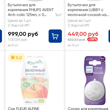
Бутылочка для
Бутылочка для
кормления PHILIPS AVENT
кормления LUBBY с
Anti-colic 125мл, с 0
1шт
молочной соской на
месяцев, Арт. SCY100/01
широкое горло, с 3
Цена за 1 шт
Цена за 1 шт
месяцев, Арт. 34360
С Картой №1
С Картой №1
999,00 руб
449,00 руб
-28%
1 051,59 руб
630,53 руб
до 8 шт
до 16 шт
5.0
Сок FLEUR ALPINE
Соска для кормления