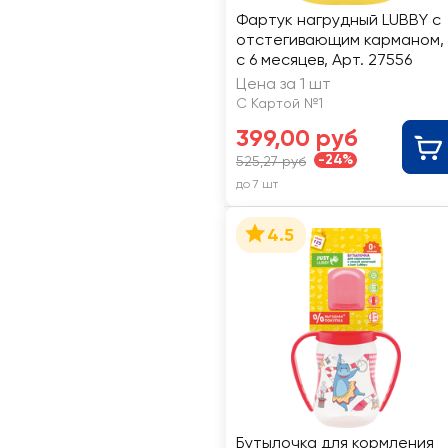
Фартук нагрудный LUBBY с
отстегивающим карманом,
с 6 месяцев, Арт. 27556
Цена за 1 шт
С Картой №1
399,00 руб
-24%
525,27 руб
до 7 шт
4.5
Бутылочка для кормления