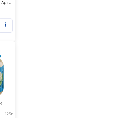
 Арт.
R
125г