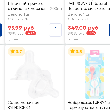
и
Яблочный, прямого
PHILIPS AVENT Natural
отжима, с 8 месяцев
200мл
Response, силиконова
с быстрым потоком Т5
Цена за 1 шт
Цена за 1 шт
с 6 месяцев
С Картой №1
С Картой №1
99,99 руб
849,00 руб
-47%
-15%
189,99 руб
998,95 руб
до 7 шт
до 9 шт
3.7
3.5
Соска молочная
Набор ложек LUBBY 1,5
КУРНОСИКИ
термочувствительным