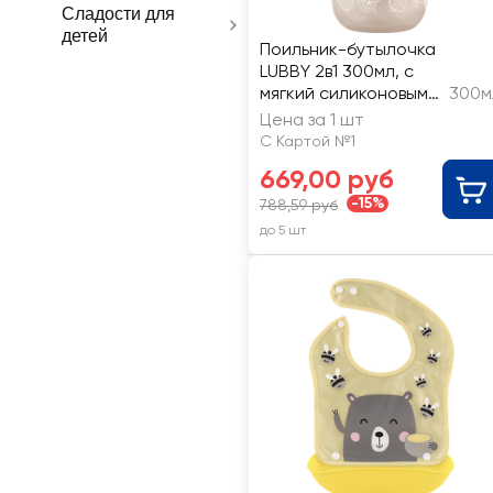
Сладости для
детей
Поильник-бутылочка
LUBBY 2в1 300мл, с
мягкий силиконовым
300м
носиком и молочной
Цена за 1 шт
соской, с 3 месяцев
С Картой №1
669,00 руб
-15%
788,59 руб
до 5 шт