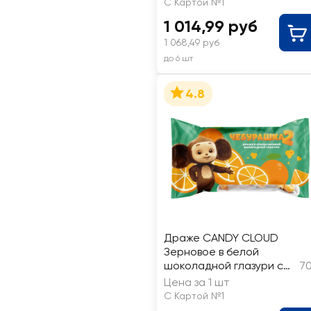
С Картой №1
1 014,99 руб
1 068,49 руб
до 6 шт
4.8
Драже CANDY CLOUD
Зерновое в белой
шоколадной глазури со
70
вкусом апельсина
Цена за 1 шт
С Картой №1