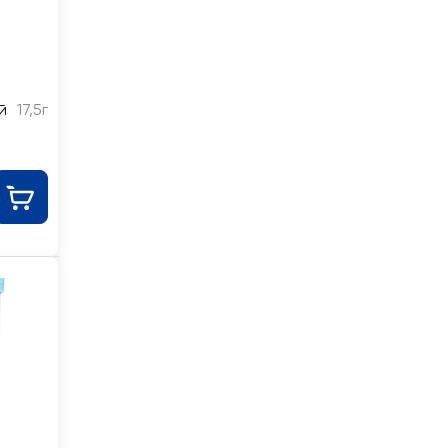
й
17,5г