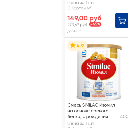
12023/144/12
Цена за 1 шт
С Картой №1
149,00 руб
-45%
273,69 руб
до 14 шт
4.9
Смесь SIMILAC Изомил
на основе соевого
белка, с рождения
400
Цена за 1 шт