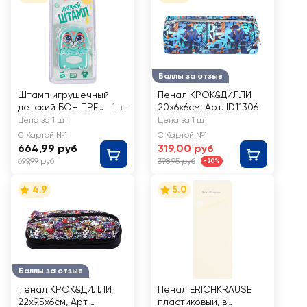
Баллы за отзыв
Штамп игрушечный
Пенал КРОК&ДИЛЛИ
детский БОН ПРЕ
1шт
20x6x6см, Арт. ID11306
Глазастики, в
Цена за 1 шт
Цена за 1 шт
ассортименте
С Картой №1
С Картой №1
664,99 руб
319,00 руб
699,99 руб
398,95 руб
-20%
4.9
5.0
Баллы за отзыв
Пенал КРОК&ДИЛЛИ
Пенал ERICHKRAUSE
22x9,5x6см, Арт.
пластиковый, в