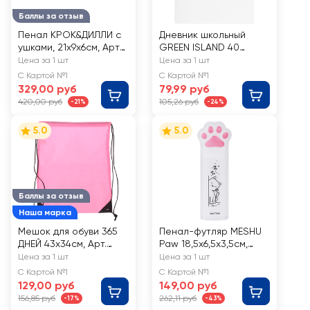
Баллы за отзыв
Пенал КРОК&ДИЛЛИ с
Дневник школьный
ушками, 21х9х6см, Арт.
GREEN ISLAND 40
COS02-YJ278241030
листов, белый, на
Цена за 1 шт
Цена за 1 шт
скрепке Арт. 7458
С Картой №1
С Картой №1
329,00 руб
79,99 руб
420,00 руб
105,26 руб
-21%
-24%
5.0
5.0
Баллы за отзыв
Наша марка
Мешок для обуви 365
Пенал-футляр MESHU
ДНЕЙ 43x34см, Арт.
Paw 18,5x6,5x3,5см,
LTA081
Арт. 362244
Цена за 1 шт
Цена за 1 шт
С Картой №1
С Картой №1
129,00 руб
149,00 руб
156,85 руб
262,11 руб
-17%
-43%