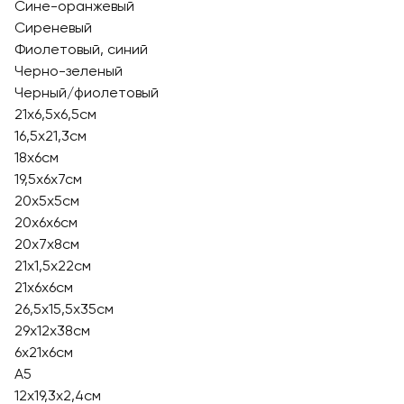
Сине-оранжевый
Сиреневый
Фиолетовый, синий
Черно-зеленый
Черный/фиолетовый
21х6,5х6,5см
16,5х21,3см
18х6см
19,5х6х7см
20х5х5см
20х6х6см
20х7х8см
21х1,5х22см
21х6х6см
26,5х15,5х35см
29х12х38см
6х21х6см
А5
12x19,3x2,4см