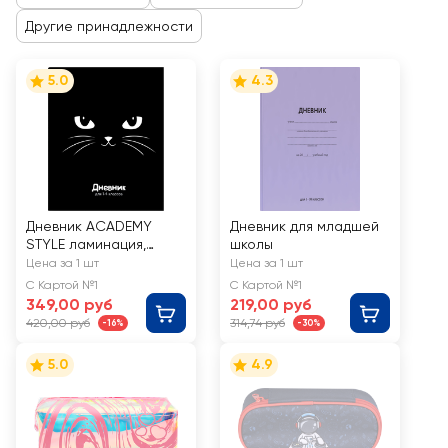
Другие принадлежности
5.0
4.3
Дневник ACADEMY
Дневник для младшей
STYLE ламинация,
школы
тиснение фольгой,
Цена за 1 шт
Цена за 1 шт
Арт. 14506-14509
С Картой №1
С Картой №1
349,00 руб
219,00 руб
420,00 руб
314,74 руб
-16%
-30%
5.0
4.9