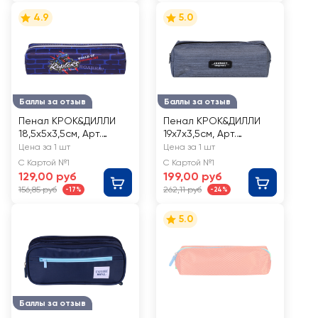
4.9
5.0
Баллы за отзыв
Баллы за отзыв
Пенал КРОК&ДИЛЛИ
Пенал КРОК&ДИЛЛИ
18,5х5х3,5см, Арт.
19x7x3,5см, Арт.
JJ306301A
MF521167
Цена за 1 шт
Цена за 1 шт
С Картой №1
С Картой №1
129,00 руб
199,00 руб
156,85 руб
262,11 руб
-17%
-24%
5.0
Баллы за отзыв