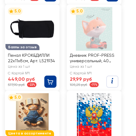
5.0
5.0
Баллы за отзыв
Пенал КРОК&ДИЛЛИ
Дневник PROF-PRESS
22х11х8см, Арт. L521934
универсальный, 40
листов, на скрепке, в
Цена за 1 шт
Цена за 1 шт
ассортименте
С Картой №1
С Картой №1
449,00 руб
29,99 руб
577,90 руб
105,25 руб
-22%
-71%
5.0
Цвета в ассортименте