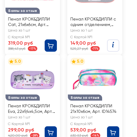
Баллы за отзыв
Пенал КРОК&ДИЛЛИ
Пенал КРОК&ДИЛЛИ с
Cat, 21x6x6см, Арт.
одним отделением,
MF521633
21,5x9x6см, Арт. AB-
Цена за 1 шт
Цена за 1 шт
MGLT05
С Картой №1
С Картой №1
319,00 руб
149,00 руб
388,43 руб
525,27 руб
-17%
-71%
5.0
5.0
Баллы за отзыв
Баллы за отзыв
Пенал КРОК&ДИЛЛИ
Пенал КРОК&ДИЛЛИ
Eva, 22х9,4х4,5см, Арт.
21х10х6см, Арт. ID14574
LTA1017005
Цена за 1 шт
Цена за 1 шт
С Картой №1
С Картой №1
299,00 руб
539,00 руб
420,00 руб
630,53 руб
-28%
-14%