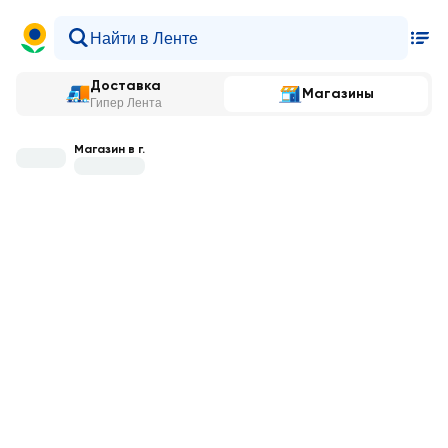
Доставка
Магазины
Гипер Лента
Магазин в г.