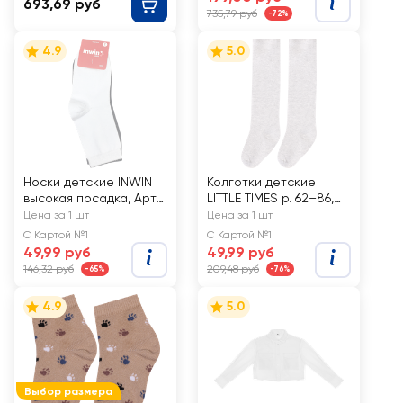
693,69 руб
735,79 руб
-72%
4.9
5.0
Носки детские INWIN
Колготки детские
высокая посадка, Арт.
LITTLE TIMES р. 62–86,
BKSU-02-BW/НДБЧ,
однотонные, Арт.
Цена за 1 шт
Цена за 1 шт
2пары
КLTОСМ
С Картой №1
С Картой №1
49,99 руб
49,99 руб
146,32 руб
209,48 руб
-65%
-76%
4.9
5.0
Выбор размера