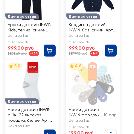
Баллы за отзыв
Баллы за отзыв
Брюки детские INWIN
Кардиган детский
Kids, темно-синие,
INWIN Kids, синий, Арт.
Арт. BNRB-1
J5
Цена за 1 шт
Цена за 1 шт
С Картой №1
С Картой №1
999,00 руб
999,00 руб
1 893,69 руб
1 577,90 руб
-47%
-36%
5.0
4.8
Баллы за отзыв
Носки детские INWIN
Носки детские
р. 14–22 высокая
INWIN Мордочки
10 пар
посадка, белые, Арт.
р. 14–22, Арт.
Цена за 1 шт
BKSU-10-W, 10пар
FKSU-10-
Цена за 1 шт
С Картой №1
AN/LK006
199,00 руб