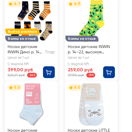
4.7
4.9
Выбор размера
Баллы за отзыв
Баллы за отзыв
Носки детские
Носки детские INWIN
INWIN Дино р. 14–
7пар
р. 14–22, высокая
22, Арт. BTS25BO-
посадка с дизайном
Цена за 1 шт
Цена за 1 шт
3
фрукты, Арт. FKSU-05-
С Картой №1
С Картой №1
FR, 5пар
399,00 руб
259,00 руб
525,27 руб
377,90 руб
-24%
-31%
5.0
5.0
Носки детские
Носки детские LITTLE