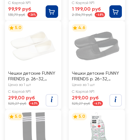
С Картой №1
С Картой №1
99,99 руб
1 199,00 руб
135,79 руб
2 314,79 руб
-26%
-48%
5.0
4.6
Чешки детские FUNNY
Чешки детские FUNNY
FRIENDS р. 26–32,
FRIENDS р. 26–32,
белые, Арт. А-001
черные, Арт. А-002
Цена за 1 шт
Цена за 1 шт
С Картой №1
С Картой №1
299,00 руб
299,00 руб
525,27 руб
525,27 руб
-43%
-43%
5.0
5.0