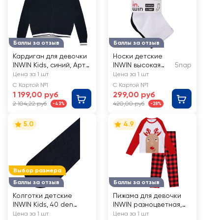
Баллы за отзыв
Баллы за отзыв
Кардиган для девочки
Носки детские
INWIN Kids, синий, Арт.
INWIN высокая
5пар
BTS25503-01
посадка, черные
Цена за 1 шт
Цена за 1 шт
и белые, Арт.
С Картой №1
С Картой №1
НI5бел/чер
1 199,00 руб
299,00 руб
2 104,22 руб
420,00 руб
-43%
-28%
5.0
4.9
Выбор размера
Баллы за отзыв
Баллы за отзыв
Колготки детские
Пижама для девочки
INWIN Kids, 40 den
INWIN разноцветная,
синие, Арт. BTS-40-04
Арт. NY26105-01
Цена за 1 шт
Цена за 1 шт