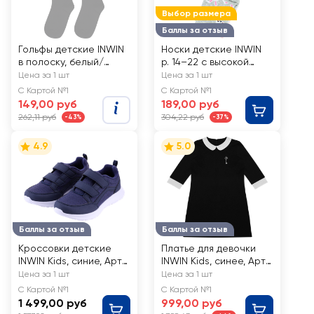
Выбор размера
Баллы за отзыв
Гольфы детские INWIN
Носки детские INWIN
в полоску, белый/
р. 14–22 с высокой
черный, Арт. СП1620,
посадкой, дизайн
Цена за 1 шт
Цена за 1 шт
2пары
зайцы, Арт. IN3hares,
С Картой №1
С Картой №1
3пары
149,00 руб
189,00 руб
262,11 руб
304,22 руб
-43%
-37%
4.9
5.0
Баллы за отзыв
Баллы за отзыв
Кроссовки детские
Платье для девочки
INWIN Kids, синие, Арт.
INWIN Kids, синее, Арт.
LLCL-TM202202
KNGB-4
Цена за 1 шт
Цена за 1 шт
С Картой №1
С Картой №1
1 499,00 руб
999,00 руб