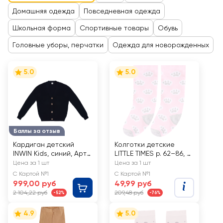
Домашняя одежда
Повседневная одежда
Школьная форма
Спортивные товары
Обувь
Головные уборы, перчатки
Одежда для новорожденных
5.0
5.0
Баллы за отзыв
Кардиган детский
Колготки детские
INWIN Kids, синий, Арт.
LITTLE TIMES р. 62–86, с
J6
дизайном котик, Арт.
Цена за 1 шт
Цена за 1 шт
КLTРКот
С Картой №1
С Картой №1
999,00 руб
49,99 руб
2 104,22 руб
209,48 руб
-52%
-76%
4.9
5.0