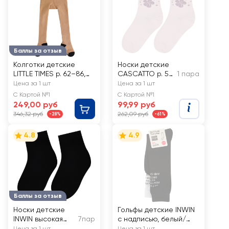
Баллы за отзыв
Колготки детские
Носки детские
LITTLE TIMES р. 62–86,
CASCATTO р. 5–
1 пара
махровые с дизайном
7, 7–9, 10–12,
Цена за 1 шт
Цена за 1 шт
панда, Арт. КLTРПан
разноцветные,
С Картой №1
С Картой №1
Арт. CTB31F
249,00 руб
99,99 руб
346,32 руб
262,09 руб
-28%
-61%
4.8
4.9
Баллы за отзыв
Носки детские
Гольфы детские INWIN
INWIN высокая
7пар
с надписью, белый/
посадка, черные,
черный, Арт. СП1623,
Цена за 1 шт
Цена за 1 шт