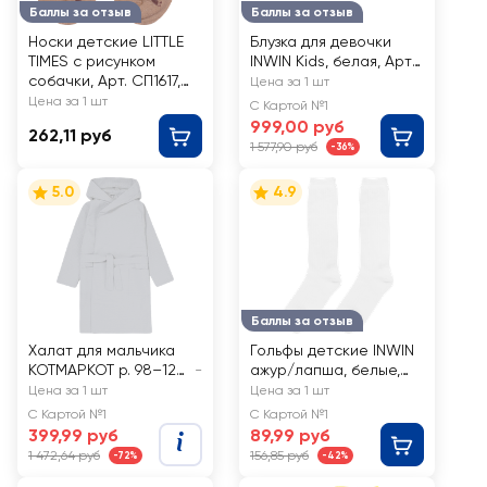
Баллы за отзыв
Баллы за отзыв
Носки детские LITTLE
Блузка для девочки
TIMES с рисунком
INWIN Kids, белая, Арт.
собачки, Арт. СП1617,
BTS25506-03
Цена за 1 шт
3пары
Цена за 1 шт
С Картой №1
999,00 руб
262,11 руб
1 577,90 руб
-36%
5.0
4.9
Баллы за отзыв
Халат для мальчика
Гольфы детские INWIN
КОТМАРКОТ р. 98–128
-
ажур/лапша, белые,
с запахом,
Арт. 761/762
Цена за 1 шт
Цена за 1 шт
капюшоном и
С Картой №1
С Картой №1
поясом, серый, Арт.
399,99 руб
89,99 руб
880275
1 472,64 руб
156,85 руб
-72%
-42%