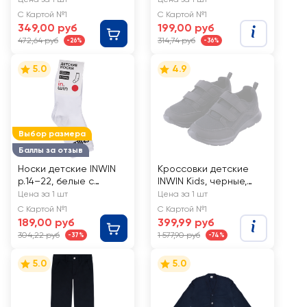
Арт. НI7чер
2пары
С Картой №1
С Картой №1
349,00 руб
199,00 руб
472,64 руб
314,74 руб
-26%
-36%
5.0
4.9
Выбор размера
Баллы за отзыв
Носки детские INWIN
Кроссовки детские
р.14–22, белые с
INWIN Kids, черные,
надписью, Арт. СП1624,
Арт. LLCL-TM202201
Цена за 1 шт
Цена за 1 шт
3пары
С Картой №1
С Картой №1
189,00 руб
399,99 руб
304,22 руб
1 577,90 руб
-37%
-74%
5.0
5.0