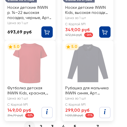
Носки детские INWIN
Носки детские INWIN
р. 14–22 высокая
Kids, высокая посадка,
посадка, черные, Арт.
в ассортименте, Арт.
Цена за 1 шт
BKSU-10-B, 10пар
FKSG-07- WE, 7пар
Цена за 1 шт
С Картой №1
349,00 руб
693,69 руб
472,64 руб
-26%
5.0
5.0
Футболка детская
Рубашка для мальчика
INWIN Kids, красная,
INWIN синяя, Арт.
Арт. ob_111/KDT-1
BFTP-6
Цена за 1 шт
Цена за 1 шт
С Картой №1
С Картой №1
149,00 руб
299,00 руб
314,79 руб
1 051,58 руб
-52%
-71%
1
2
3
4
5
...
7