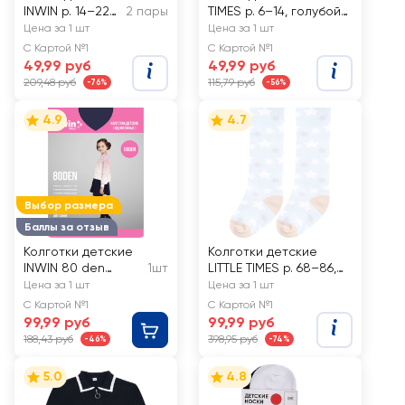
INWIN р. 14–22
2 пары
TIMES р. 6–14, голубой/
низкая посадка,
розовый, серый
Цена за 1 шт
Цена за 1 шт
голубые, серый
меланж, Арт. LT-2-
С Картой №1
С Картой №1
меланж, Арт.
BL /LT-2-PI, 2пары
49,99 руб
49,99 руб
BKSU-02-GB
209,48 руб
115,79 руб
-76%
-56%
4.9
4.7
Выбор размера
Баллы за отзыв
Колготки детские
Колготки детские
INWIN 80 den
1шт
LITTLE TIMES р. 68–86,
синие, без рисунка
Арт. КLT2Миш/Сер,
Цена за 1 шт
Цена за 1 шт
2шт
С Картой №1
С Картой №1
99,99 руб
99,99 руб
188,43 руб
398,95 руб
-46%
-74%
5.0
4.8