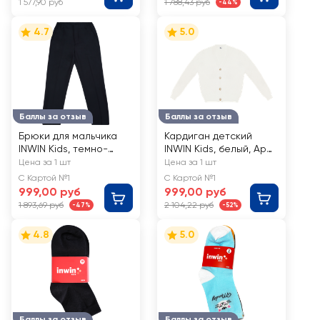
1 577,90 руб
1 788,43 руб
-44%
4.7
5.0
Баллы за отзыв
Баллы за отзыв
Брюки для мальчика
Кардиган детский
INWIN Kids, темно-
INWIN Kids, белый, Арт.
синие, Арт. BNRB-8
J6
Цена за 1 шт
Цена за 1 шт
С Картой №1
С Картой №1
999,00 руб
999,00 руб
1 893,69 руб
2 104,22 руб
-47%
-52%
4.8
5.0
Баллы за отзыв
Баллы за отзыв