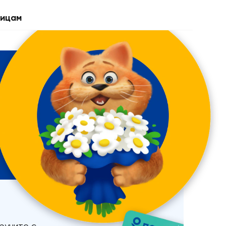
ицам
вручите с