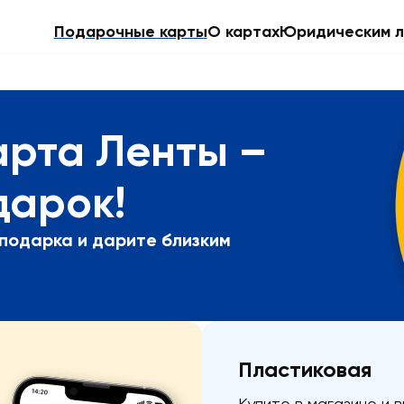
Подарочные карты
О картах
Юридическим л
арта Ленты –
дарок!
 подарка и дарите близким
Пластиковая
Купите в магазине и 