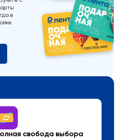
карты
гда в
тойке
олная свобода выбора