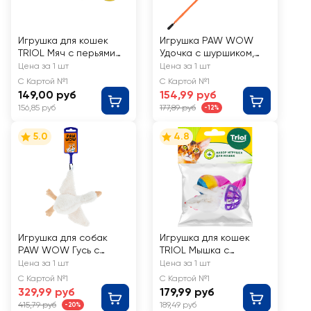
Игрушка для кошек
Игрушка PAW WOW
TRIOL Мяч с перьями
Удочка с шуршиком,
d=40мм/180мм
дразнилка на резинке,
Цена за 1 шт
Цена за 1 шт
70см
С Картой №1
С Картой №1
149,00 руб
154,99 руб
156,85 руб
177,89 руб
-12%
5.0
4.8
Игрушка для собак
Игрушка для кошек
PAW WOW Гусь с
TRIOL Мышка с
пищалкой 23см
игрушкой
Цена за 1 шт
Цена за 1 шт
С Картой №1
С Картой №1
329,99 руб
179,99 руб
415,79 руб
189,49 руб
-20%