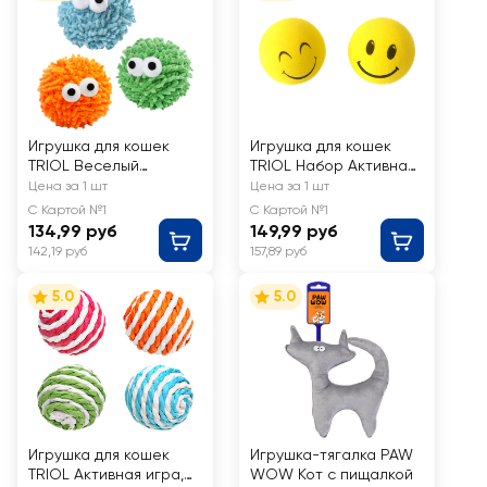
Игрушка для кошек
Игрушка для кошек
TRIOL Веселый
TRIOL Набор Активная
монстрик d=60мм
игра 2 мяча d42мм
Цена за 1 шт
Цена за 1 шт
С Картой №1
С Картой №1
134,99 руб
149,99 руб
142,19 руб
157,89 руб
5.0
5.0
Игрушка для кошек
Игрушка-тягалка PAW
TRIOL Активная игра,
WOW Кот с пищалкой