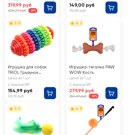
319,99 руб
149,00 руб
405,29 руб
156,85 руб
-21%
5.0
4.2
Игрушка для собак
Игрушка-тягалка PAW
TRIOL Грызунок
WOW Кость
разноцветный 90мм
Цена за 1 шт
Цена за 1 шт
С Картой №1
С Картой №1
154,99 руб
279,99 руб
163,19 руб
352,69 руб
-20%
5.0
4.8