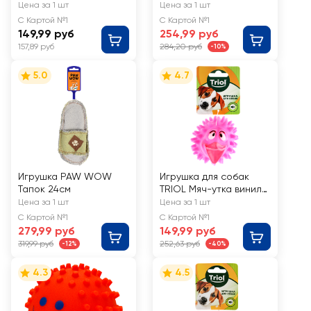
набор 47, 2 мяча
Цена за 1 шт
Цена за 1 шт
d=45мм
С Картой №1
С Картой №1
149,99 руб
254,99 руб
157,89 руб
284,20 руб
-10%
5.0
4.7
Игрушка PAW WOW
Игрушка для собак
Тапок 24см
TRIOL Мяч-утка винил,
85мм
Цена за 1 шт
Цена за 1 шт
С Картой №1
С Картой №1
279,99 руб
149,99 руб
319,99 руб
252,63 руб
-12%
-40%
4.3
4.5