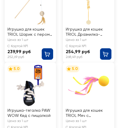
Игрушка для кошек
Игрушка для кошек
TRIOL Шарик с пером
TRIOL Дразнилка-
на палочке
пушистый шар на
Цена за 1 шт
Цена за 1 шт
d=40мм/400мм
липучке
С Картой №1
С Картой №1
d=50мм/650мм
239,99 руб
254,99 руб
252,69 руб
268,49 руб
5.0
5.0
Игрушка-тягалка PAW
Игрушка для кошек
WOW Кед с пищалкой
TRIOL Мяч с
ленточками
Цена за 1 шт
Цена за 1 шт
d=40мм/170мм
С Картой №1
С Картой №1