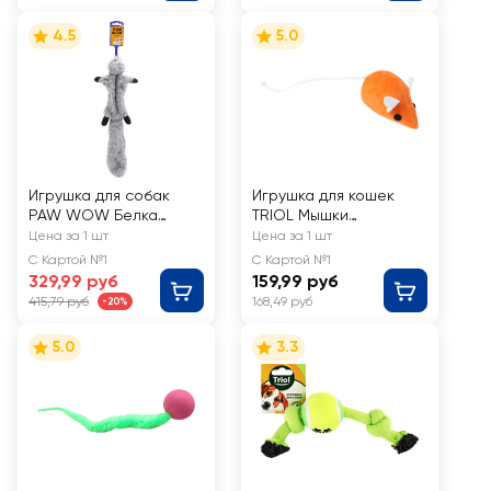
4.5
5.0
Игрушка для собак
Игрушка для кошек
PAW WOW Белка
TRIOL Мышки
летяга с пищалкой
разноцветные в
Цена за 1 шт
Цена за 1 шт
46см
наборе, 2 мыши 65мм
С Картой №1
С Картой №1
329,99 руб
159,99 руб
415,79 руб
168,49 руб
-20%
5.0
3.3