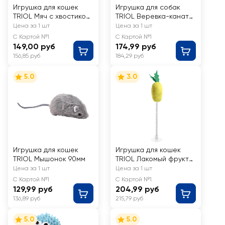
Игрушка для кошек
Игрушка для собак
TRIOL Мяч с хвостиком
TRIOL Веревка-канат
d=40мм/235мм
2 узла и мяч, 240мм
Цена за 1 шт
Цена за 1 шт
С Картой №1
С Картой №1
149,00 руб
174,99 руб
156,85 руб
184,29 руб
5.0
3.0
Игрушка для кошек
Игрушка для кошек
TRIOL Мышонок 90мм
TRIOL Лакомый фрукт
на пружинке 260мм
Цена за 1 шт
Цена за 1 шт
С Картой №1
С Картой №1
129,99 руб
204,99 руб
136,89 руб
215,79 руб
5.0
5.0