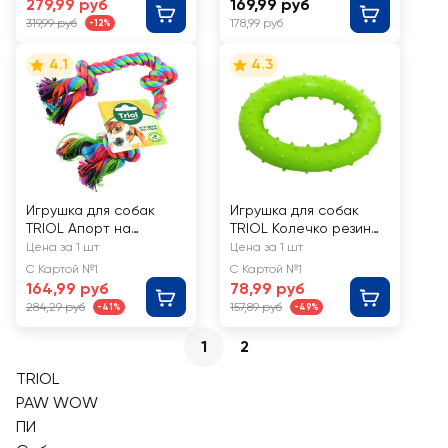
279,99 руб
169,99 руб
319,99 руб
178,99 руб
-12%
4.1
4.3
Игрушка для собак
Игрушка для собак
TRIOL Апорт на
TRIOL Колечко резина,
веревке, в
80мм
Цена за 1 шт
Цена за 1 шт
ассортименте
С Картой №1
С Картой №1
164,99 руб
78,99 руб
284,29 руб
157,89 руб
-41%
-49%
1
2
TRIOL
PAW WOW
ПИ