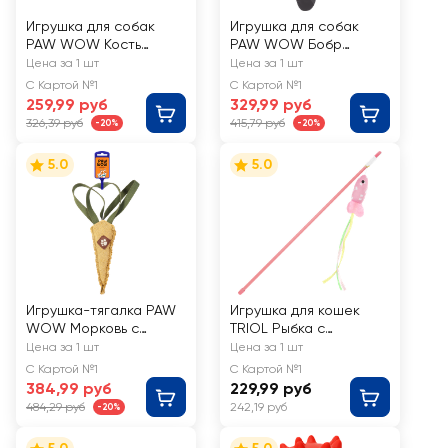
Игрушка для собак
Игрушка для собак
PAW WOW Кость
PAW WOW Бобр
резиновая под
шуршащая с
Цена за 1 шт
Цена за 1 шт
лакомство
пищалкой 36см
С Картой №1
С Картой №1
259,99 руб
329,99 руб
326,39 руб
415,79 руб
-20%
-20%
5.0
5.0
Игрушка-тягалка PAW
Игрушка для кошек
WOW Морковь с
TRIOL Рыбка с
тройной ручкой, 25см
разноцветными
Цена за 1 шт
Цена за 1 шт
лентами 95мм/465мм
С Картой №1
С Картой №1
384,99 руб
229,99 руб
484,29 руб
242,19 руб
-20%