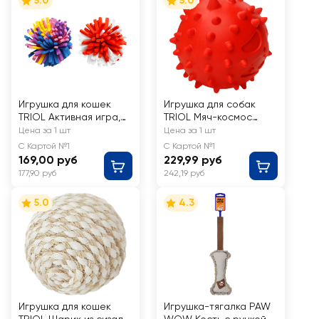
5.0
5.0
Игрушка для кошек
Игрушка для собак
TRIOL Активная игра,
TRIOL Мяч-космос
набор 44, 2 мяча
61мм
Цена за 1 шт
Цена за 1 шт
d=45мм
С Картой №1
С Картой №1
169,00 руб
229,99 руб
177,90 руб
242,19 руб
5.0
4.3
Игрушка для кошек
Игрушка-тягалка PAW