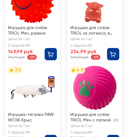
Игрушка для собак
Игрушка для собак
TRIOL Мяч, резина
TRIOL из латекса, в
ассортименте, 24см
Цена за 1 шт
Цена за 1 шт
С Картой №1
С Картой №1
149,99 руб
234,99 руб
194,79 руб
305,29 руб
-22%
-23%
3.5
4.8
Игрушка-тягалка PAW
Игрушка для собак
WOW Крыс
TRIOL Мяч с лапкой
26г
Цена за 1 шт
Цена за 1 шт
С Картой №1
С Картой №1