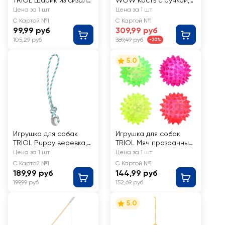
TRIOL Шарик из сизаля
WOW Кость с ручкой,
d=45мм
24см
Цена за 1 шт
Цена за 1 шт
С Картой №1
С Картой №1
99,99 руб
309,99 руб
105,29 руб
389,49 руб
-20%
5.0
Игрушка для собак
Игрушка для собак
TRIOL Puppy веревка,
TRIOL Мяч прозрачный
в ассортименте
с шипами d=55мм
Цена за 1 шт
Цена за 1 шт
С Картой №1
С Картой №1
189,99 руб
144,99 руб
199,99 руб
152,69 руб
5.0