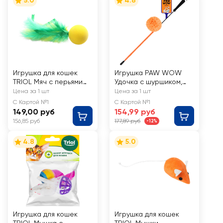
5.0
4.8
Игрушка для кошек
Игрушка PAW WOW
TRIOL Мяч с перьями
Удочка с шуршиком,
d=40мм/180мм
дразнилка на резинке,
Цена за 1 шт
Цена за 1 шт
70см
С Картой №1
С Картой №1
149,00 руб
154,99 руб
156,85 руб
177,89 руб
-12%
4.8
5.0
Игрушка для кошек
Игрушка для кошек