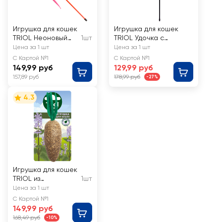
Игрушка для кошек
Игрушка для кошек
TRIOL Неоновый
1шт
TRIOL Удочка с
хвостик
мышкой
Цена за 1 шт
Цена за 1 шт
С Картой №1
С Картой №1
149,99 руб
129,99 руб
157,89 руб
178,99 руб
-27%
4.3
Игрушка для кошек
TRIOL из
1шт
прессованной
Цена за 1 шт
кошачьей мяты
С Картой №1
149,99 руб
168,49 руб
-10%