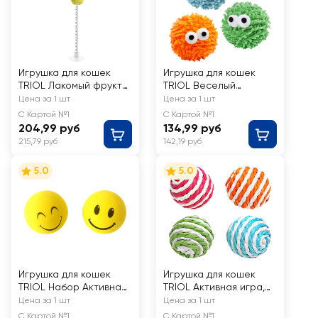
Игрушка для кошек
Игрушка для кошек
TRIOL Лакомый фрукт
TRIOL Веселый
на пружинке 260мм
монстрик d=60мм
Цена за 1 шт
Цена за 1 шт
С Картой №1
С Картой №1
204,99 руб
134,99 руб
215,79 руб
142,19 руб
5.0
5.0
Игрушка для кошек
Игрушка для кошек
TRIOL Набор Активная
TRIOL Активная игра,
игра 2 мяча d42мм
набор 47, 2 мяча
Цена за 1 шт
Цена за 1 шт
d=45мм
С Картой №1
С Картой №1