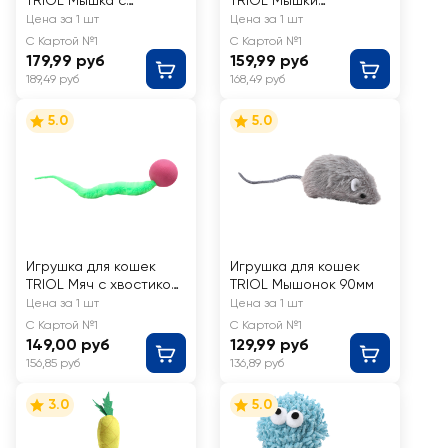
TRIOL Мышка с
TRIOL Мышки
игрушкой
разноцветные в
Цена за 1 шт
Цена за 1 шт
наборе, 2 мыши 65мм
С Картой №1
С Картой №1
179,99 руб
159,99 руб
189,49 руб
168,49 руб
5.0
5.0
Игрушка для кошек
Игрушка для кошек
TRIOL Мяч с хвостиком
TRIOL Мышонок 90мм
d=40мм/235мм
Цена за 1 шт
Цена за 1 шт
С Картой №1
С Картой №1
149,00 руб
129,99 руб
156,85 руб
136,89 руб
3.0
5.0