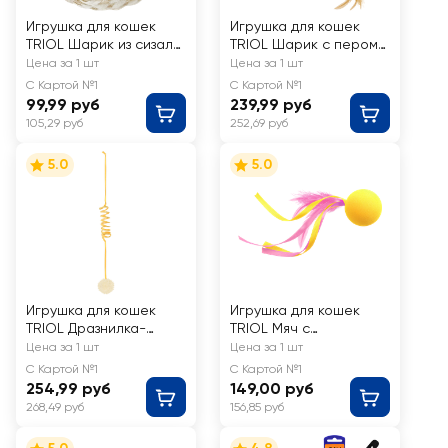
Игрушка для кошек
Игрушка для кошек
TRIOL Шарик из сизаля
TRIOL Шарик с пером
d=45мм
на палочке
Цена за 1 шт
Цена за 1 шт
d=40мм/400мм
С Картой №1
С Картой №1
99,99 руб
239,99 руб
105,29 руб
252,69 руб
5.0
5.0
Игрушка для кошек
Игрушка для кошек
TRIOL Дразнилка-
TRIOL Мяч с
пушистый шар на
ленточками
Цена за 1 шт
Цена за 1 шт
липучке
d=40мм/170мм
С Картой №1
С Картой №1
d=50мм/650мм
254,99 руб
149,00 руб
268,49 руб
156,85 руб