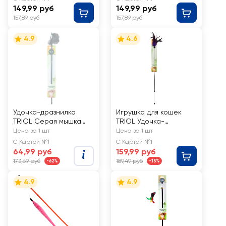
149,99 руб
149,99 руб
157,89 руб
157,89 руб
4.9
4.6
Удочка-дразнилка
Игрушка для кошек
TRIOL Серая мышка
TRIOL Удочка-
70/500мм
дразнилка гибкая с
Цена за 1 шт
Цена за 1 шт
перьями 185/550мм
С Картой №1
С Картой №1
64,99 руб
159,99 руб
173,69 руб
189,49 руб
-62%
-15%
4.9
4.9