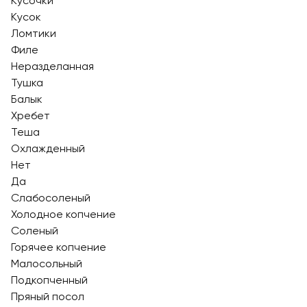
Кусочки
Кусок
Ломтики
Филе
Неразделанная
Тушка
Балык
Хребет
Теша
Охлажденный
Нет
Да
Слабосоленый
Холодное копчение
Соленый
Горячее копчение
Малосольный
Подкопченный
Пряный посол