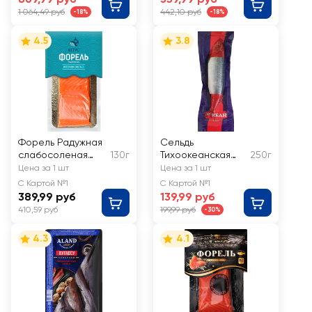
1 064,49 руб
442,10 руб
-18%
-18%
4.5
3.8
Форель Радужная
Сельдь
слабосоленая
130г
Тихоокеанская
250г
КЕТУС филе-кусок
соленая ОКЕАН
Цена за 1 шт
Цена за 1 шт
неразделанная
С Картой №1
С Картой №1
389,99 руб
139,99 руб
410,59 руб
199,99 руб
-30%
4.3
4.1