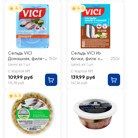
4.1
4.0
Сельдь VICI
Сельдь VICI Из
Домашняя, филе-
150г
бочки, филе с
250г
кусочки в пряной
кожей в рассоле
Цена за 1 шт
Цена за 1 шт
заливке
с пряностями
С Картой №1
С Картой №1
109,99 руб
139,99 руб
115,78 руб
147,36 руб
4.6