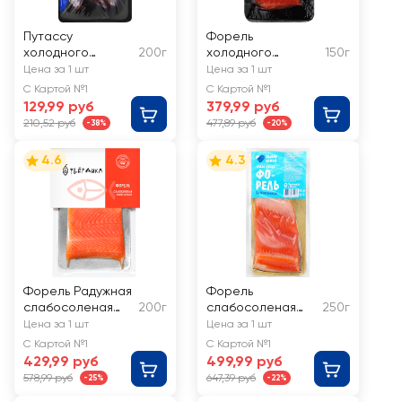
Путассу
Форель
холодного
200г
холодного
150г
копчения ALAND
копчения ДАРЫ
Цена за 1 шт
Цена за 1 шт
ОКЕАНА филе-
С Картой №1
С Картой №1
кусок на коже
129,99 руб
379,99 руб
210,52 руб
477,89 руб
-38%
-20%
4.6
4.3
Форель Радужная
Форель
слабосоленая
200г
слабосоленая
250г
ФЬЕРДИКА филе-
ВЫБОР СЕМЬИ
Цена за 1 шт
Цена за 1 шт
кусок
филе-кусок
С Картой №1
С Картой №1
429,99 руб
499,99 руб
578,99 руб
647,39 руб
-25%
-22%