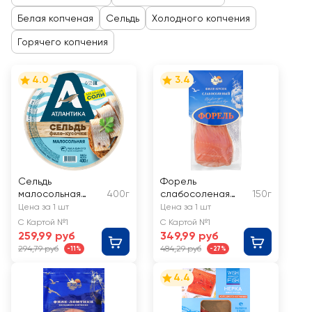
Белая копченая
Сельдь
Холодного копчения
Горячего копчения
4.0
3.4
Сельдь
Форель
малосольная
400г
слабосоленая
150г
АТЛАНТИКА филе-
РЫБНИК кусок
Цена за 1 шт
Цена за 1 шт
кусочки в масле
С Картой №1
С Картой №1
259,99 руб
349,99 руб
294,79 руб
484,29 руб
-11%
-27%
4.4