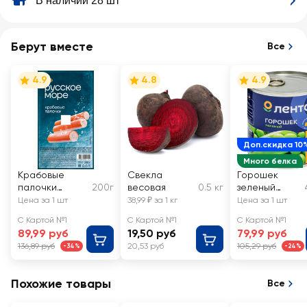
В наличии 28 шт
Берут вместе
Все
4.9
4.8
4.9
Доп.скидка 10
Много белка
Крабовые
Свекла
Горошек
палочки
200г
весовая
0.5 кг
зеленый
РУССКОЕ
ЛЕНТА
Цена за 1 шт
38,99 ₽ за 1 кг
Цена за 1 шт
МОРЕ
С Картой №1
С Картой №1
С Картой №1
(имитация)
89,99 руб
19,50 руб
79,99 руб
136,89 руб
20,53 руб
105,29 руб
-34%
-24%
Похожие товары
Все