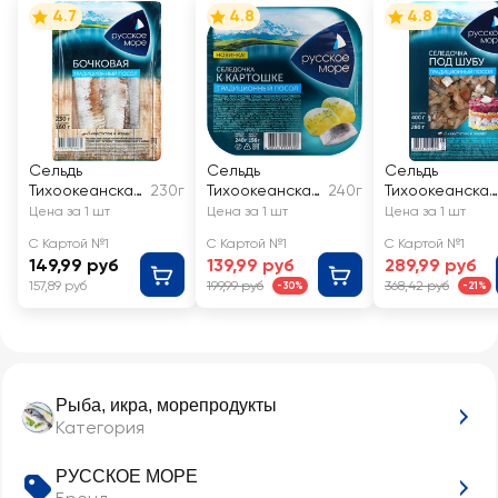
4.7
4.8
4.8
Сельдь
Сельдь
Сельдь
Тихоокеанская
230г
Тихоокеанская
240г
Тихоокеанская
слабосоленая
РУССКОЕ
слабосоленая
Цена за 1 шт
Цена за 1 шт
Цена за 1 шт
РУССКОЕ
МОРЕ
РУССКОЕ
С Картой №1
С Картой №1
С Картой №1
МОРЕ
Традиционный
МОРЕ Под
149,99 руб
139,99 руб
289,99 руб
Бочковая,
посол, филе-
шубу, филе-
157,89 руб
199,99 руб
368,42 руб
-30%
-21%
филе
кусочки в
кусочки
масле
Рыба, икра, морепродукты
Категория
РУССКОЕ МОРЕ