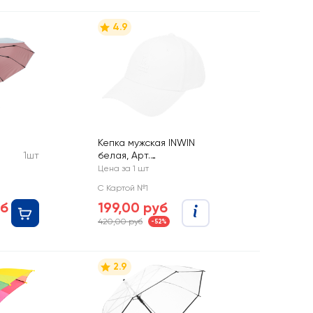
4.9
Кепка мужская INWIN
1шт
белая, Арт.
SCH25YH007
Цена за 1 шт
С Картой №1
уб
199,00 руб
Арт.
420,00 руб
-52%
2.9