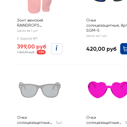
Зонт женский
Очки
RAINDROPS
солнцезащитные, Арт
суперавтомат, Арт. RD
SGМ-5
Цена за 1 шт
733151
Цена за 1 шт
С Картой №1
399,00 руб
420,00 руб
1 367,39 руб
-70%
Очки
Очки
солнцезащитные
1шт
солнцезащитные