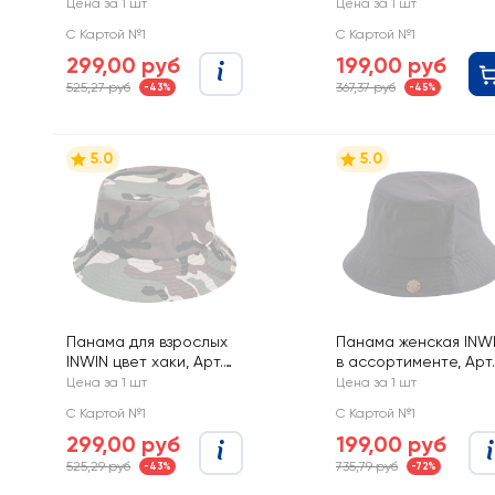
детские CITY HOME
детские CITY HOME
Цена за 1 шт
Цена за 1 шт
TRADE, Арт.
TRADE, Арт.
С Картой №1
С Картой №1
GLSSUN-006-KDS
GLSSUN-019-KDS
299,00 руб
199,00 руб
525,27 руб
367,37 руб
-43%
-45%
5.0
5.0
Панама для взрослых
Панама женская INW
INWIN цвет хаки, Арт.
в ассортименте, Арт.
KS2110
KS2110
Цена за 1 шт
Цена за 1 шт
С Картой №1
С Картой №1
299,00 руб
199,00 руб
525,29 руб
735,79 руб
-43%
-72%