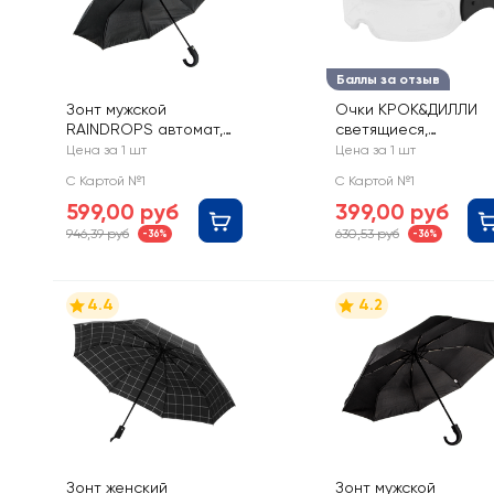
Баллы за отзыв
Зонт мужской
Очки КРОК&ДИЛЛИ
RAINDROPS автомат,
светящиеся,
Арт. RDL2318
неоновые, Арт. LG-0
Цена за 1 шт
Цена за 1 шт
С Картой №1
С Картой №1
599,00 руб
399,00 руб
946,39 руб
630,53 руб
-36%
-36%
4.4
4.2
Зонт женский
Зонт мужской