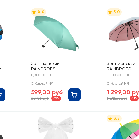
4.0
5.0
Зонт женский
Зонт женский
.
RAINDROPS
RAINDROPS
механический, Арт.
двухслойный
Цена за 1 шт
Цена за 1 шт
RD-25526
двухцветный
С Картой №1
С Картой №1
пондж,
599,00 руб
1 299,00 р
суперавтомат, 
RDH928109
841,06 руб
1 472,64 руб
-28%
-11%
3.7