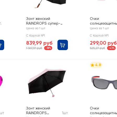
Зонт женский
Очки
.
RAINDROPS супер-
солнцезащитн
автомат, Арт. RDH-
женские CITY
Цена за 1 шт
Цена за 1 шт
938123
HOME TRADE, А
С Картой №1
С Картой №1
GLSSUN-026-
839,99 руб
299,00 руб
1 367,37 руб
525,27 руб
-38%
-43%
4.8
Зонт женский
Очки
1шт
RAINDROPS
1шт
солнцезащитны