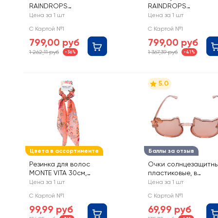
RAINDROPS
RAINDROPS
суперавтомат, Арт. RD
суперавтомат, Арт.
Цена за 1 шт
Цена за 1 шт
733816
RDL13840
С Картой №1
С Картой №1
799,00 руб
799,00 руб
1 262,11 руб
1 367,39 руб
-36%
-41%
5.0
Цвета в ассортименте
Баллы за отзыв
Резинка для волос
Очки солнцезащитн
MONTE VITA 30см,
пластиковые, в
скранч с хвостиками
ассортименте, Арт.
Цена за 1 шт
Цена за 1 шт
YJ034256012
С Картой №1
С Картой №1
99,99 руб
69,99 руб