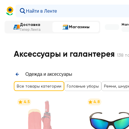
Доставка
Мага
Магазины
Гипер Лента
Главная
—
Каталог
—
Одежда и аксессуары
—
Галан
Аксессуары и галантерея
138 т
Одежда и аксессуары
Все товары категории
Головные уборы
Ремни, шнур
4.5
4.8