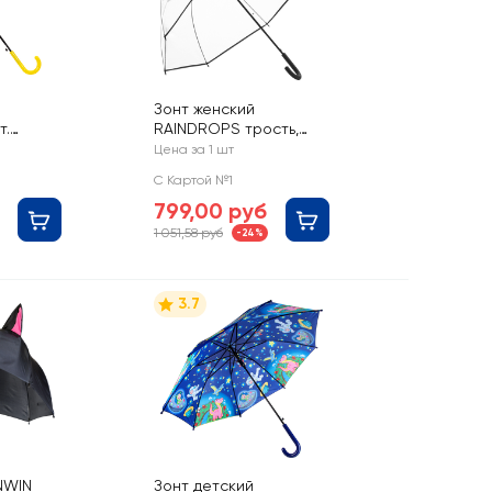
Зонт женский
т.
RAINDROPS трость,
Арт. RD-42800
Цена за 1 шт
С Картой №1
799,00 руб
1 051,58 руб
-24%
3.7
NWIN
Зонт детский