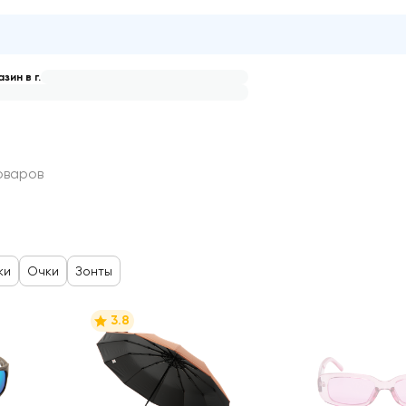
зин в г.
терея
оваров
ки
Очки
Зонты
3.8