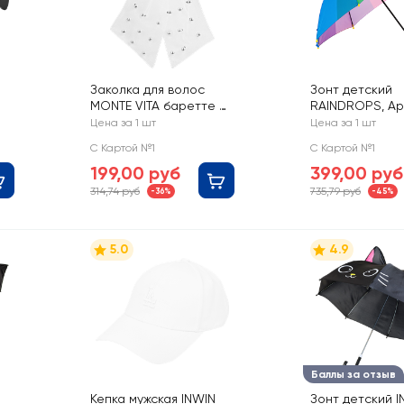
Заколка для волос
Зонт детский
MONTE VITA баретте с
RAINDROPS, Ар
02
бантом и бусинами
RDНL-36025
Цена за 1 шт
Цена за 1 шт
16х14см
С Картой №1
С Картой №1
199,00 руб
399,00 руб
314,74 руб
735,79 руб
-36%
-45%
5.0
4.9
Баллы за отзыв
Кепка мужская INWIN
Зонт детский I