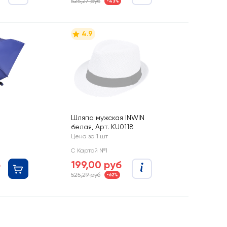
525,27 руб
-43%
4.9
Шляпа мужская INWIN
белая, Арт. KU0118
Цена за 1 шт
С Картой №1
б
199,00 руб
525,29 руб
-62%