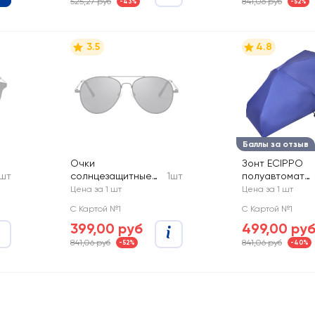
525,27 руб
841,06 руб
-43%
-52%
3.5
4.8
Баллы за отзыв
Очки
Зонт ECIPPO
1шт
солнцезащитные
1шт
полуавтомат
мужские CITY HOME
облегченный, в
Цена за 1 шт
Цена за 1 шт
TRADE, Арт.
ассортименте
С Картой №1
С Картой №1
GLSSUN-005-MEN
399,00 руб
499,00 ру
841,06 руб
841,06 руб
-52%
-40%