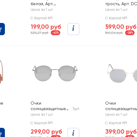
белая, Арт.
трость, Арт. D
SCH25YH023
Цена за 1 шт
Цена за 1 шт
С Картой №1
С Картой №1
199,00 руб
599,00 руб
525,27 руб
841,06 руб
-62%
-28%
ые
Очки
Очки
солнцезащитные
1шт
солнцезащитн
женские CITY
женские CITY
Цена за 1 шт
Цена за 1 шт
HOME TRADE, Арт.
HOME TRADE, А
С Картой №1
С Картой №1
GLSSUN-027-WMN
GLSSUN-030-
299,00 руб
399,00 руб