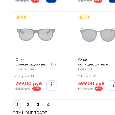
156,85 руб
135,79 руб
-36%
-48%
5.0
5.0
Очки
Очки
солнцезащитные
1шт
солнцезащитные
мужские CITY HOME
мужские CITY HOME
Цена за 1 шт
Цена за 1 шт
TRADE, Арт.
TRADE, Арт.
С Картой №1
С Картой №1
GLSSUN-002-MEN
GLSSUN-003-MEN
299,00 руб
399,00 руб
525,27 руб
841,06 руб
-43%
-52%
1
2
3
4
CITY HOME TRADE