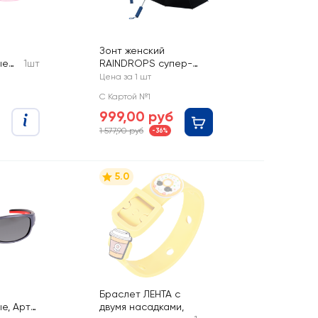
Зонт женский
ые
1шт
RAINDROPS супер-
автомат, Арт. RDH-
Цена за 1 шт
рт.
958103
С Картой №1
WMN
999,00 руб
1 577,90 руб
-36%
5.0
Браслет ЛЕНТА с
е, Арт.
двумя насадками,