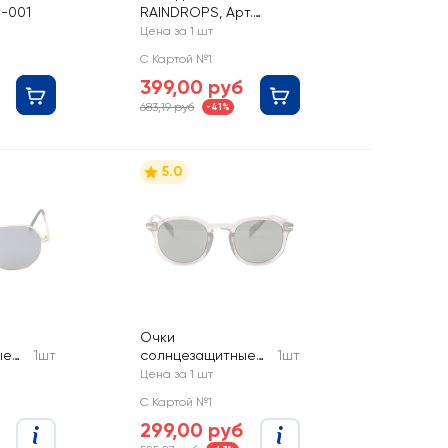
C-001
RAINDROPS, Арт.
RDL135
Цена за 1 шт
С Картой №1
399,00 руб
683,19 руб
-41%
5.0
Очки
ые
1шт
солнцезащитные
1шт
мужские CITY HOME
Цена за 1 шт
рт.
TRADE, Арт.
С Картой №1
WMN
GLSSUN-001-MEN
299,00 руб