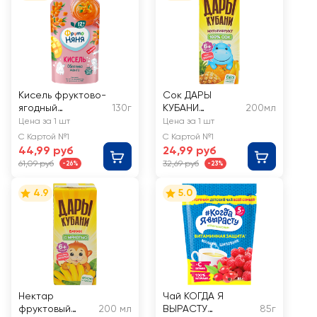
Кисель фруктово-
Сок ДАРЫ
ягодный
130г
КУБАНИ
200мл
ФРУТОНЯНЯ из
Мультифрукт, с 6
Цена за 1 шт
Цена за 1 шт
облепихи и манго,
месяцев
С Картой №1
С Картой №1
с 12 месяцев
44,99 руб
24,99 руб
61,09 руб
32,69 руб
-26%
-23%
4.9
5.0
Нектар
Чай КОГДА Я
фруктовый
200 мл
ВЫРАСТУ
85г