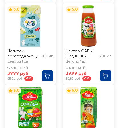
5.0
5.0
Напиток
Нектар САДЫ
сокосодержащи
200мл
ПРИДОНЬЯ
200мл
й ФРУТОНЯНЯ
Морковь с
Цена за 1 шт
Цена за 1 шт
Вода+сок,
мякотью, с 5
С Картой №1
С Картой №1
яблоко, с 4
месяцев
39,99 руб
39,99 руб
месяцев
65,26 руб
56,89 руб
-38%
-29%
5.0
5.0