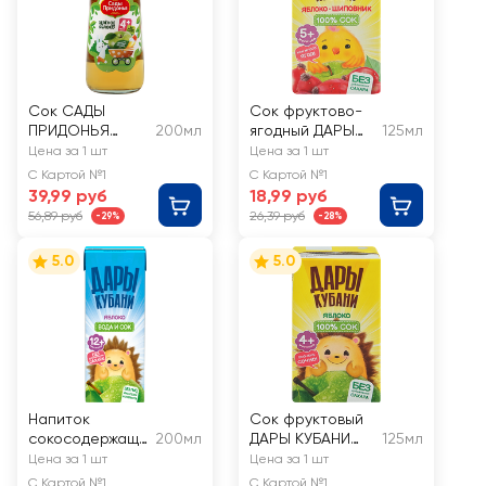
Сок САДЫ
Сок фруктово-
ПРИДОНЬЯ
200мл
ягодный ДАРЫ
125мл
Зеленое яблоко
КУБАНИ Яблоко и
Цена за 1 шт
Цена за 1 шт
осветленный
шиповник, с 5
С Картой №1
С Картой №1
восстановленн
месяцев
39,99 руб
18,99 руб
ый, с 4 месяцев
56,89 руб
26,39 руб
-29%
-28%
5.0
5.0
Напиток
Сок фруктовый
сокосодержащи
200мл
ДАРЫ КУБАНИ
125мл
й ДАРЫ КУБАНИ
Яблоко
Цена за 1 шт
Цена за 1 шт
Вода и сок
осветленный, с 4
С Картой №1
С Картой №1