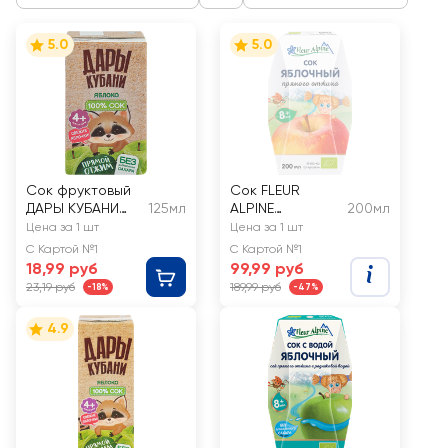
5.0
5.0
Сок фруктовый
Сок FLEUR
ДАРЫ КУБАНИ
125мл
ALPINE
200мл
Яблоко, с 4
Яблочный,
Цена за 1 шт
Цена за 1 шт
месяцев
прямого
С Картой №1
С Картой №1
отжима, с 8
18,99 руб
99,99 руб
месяцев
23,19 руб
189,99 руб
-18%
-47%
4.9